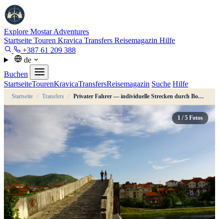
Explore Mostar
Adventures
Startseite
Touren
Kravica
Transfers
Reisemagazin
Hilfe
+387 61 209 388
de
Buchen
Startseite
Touren
Kravica
Transfers
Reisemagazin
Suche
Hilfe
Startseite
/
Transfers
/
Privater Fahrer — individuelle Strecken durch Bosnien & den Balkan
1
/ 5 Fotos