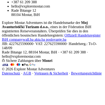
+387 61 209 388
hello@exploremostar.com
Rade Bitange 12
88104 Mostar, BiH
Explore Mostar Adventures ist die Handelsmarke der
Moj
Avanturistički Turizam d.o.o.
, eines in der Föderation BiH
registrierten Reiseveranstalters. Überprüfen Sie dies in den
öffentlichen bosnischen Handelsregistern:
Offiziell
Handelsregister
BiH
companywall.ba
akta.ba
poslovanje.ba
JIB: 4227625590000
·
VAT: 227625590000
·
Handelsreg.: Tt-O-
148/09
Rade Bitange 12, 88104 Mostar, BiH · +387 61 209 388 ·
hello@exploremostar.com
Sichere Zahlungen über
Monri
© 2026 Explore Mostar Adventures
Datenschutz
·
AGB
·
Vertrauen & Sicherheit
·
Bewertungsrichtlinie