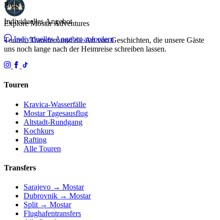
Preis
Individuelles Angebot
Explore Mostar
Adventures
Individuelles Angebot anfordern
Touren, Transfers und die Art von Geschichten, die unsere Gäste
uns noch lange nach der Heimreise schreiben lassen.
Touren
Kravica-Wasserfälle
Mostar Tagesausflug
Altstadt-Rundgang
Kochkurs
Rafting
Alle Touren
Transfers
Sarajevo → Mostar
Dubrovnik → Mostar
Split → Mostar
Flughafentransfers