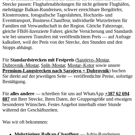
Strecke passen: Flughafenabholungen für nicht gelistete Flughäfen,
mehrtägige Balkan-Rundreisen, schwer erreichbare Bergdörfer,
Klosterrouten, fotografische Tagesfahrten, Hochzeits- und
Eventtransport, Business-Chauffeur, individuelle Wurzelreisen für
Familien mit Verwandtschaft in der Region. Gleiche Fahrzeuge,
gleiche FBiH-lizenzierte Fahrer, gleiche Versicherung und Standards
wie bei unseren Transfers mit veröffentlichtem Preis — auf Anfrage
kalkuliert, weil der Preis von der Strecke, den Stunden und den
Stopps abhängt.
Für
Standardstrecken mit Festpreis
(
Sarajevo–Mostar
,
Dubrovnik–Mostar
,
Split–Mostar
,
Mostar–Kotor
sowie unsere
Premium-Langstrecken nach Sarajevo + Dubrovnik
) buchen
Sie direkt auf der jeweiligen Seite — veröffentlichte Preise, sofortige
Bestätigung.
Für
alles andere
— schreiben Sie uns auf WhatsApp
+387 62 694
887
mit Ihrer Strecke, Ihren Daten, der Gruppengröße und etwaigen
besonderen Wünschen. Festes Angebot innerhalb einer Stunde
während der Geschäftszeiten.
Was wir oft bekommen:
Mehrtägiger Balkan-Chauffeur
— Adria-Rundreisen,