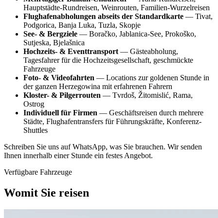
Hauptstädte-Rundreisen, Weinrouten, Familien-Wurzelreisen
Flughafenabholungen abseits der Standardkarte
— Tivat,
Podgorica, Banja Luka, Tuzla, Skopje
See- & Bergziele
— Boračko, Jablanica-See, Prokoško,
Sutjeska, Bjelašnica
Hochzeits- & Eventtransport
— Gästeabholung,
Tagesfahrer für die Hochzeitsgesellschaft, geschmückte
Fahrzeuge
Foto- & Videofahrten
— Locations zur goldenen Stunde in
der ganzen Herzegowina mit erfahrenen Fahrern
Kloster- & Pilgerrouten
— Tvrdoš, Žitomislić, Rama,
Ostrog
Individuell für Firmen
— Geschäftsreisen durch mehrere
Städte, Flughafentransfers für Führungskräfte, Konferenz-
Shuttles
Schreiben Sie uns auf WhatsApp, was Sie brauchen. Wir senden
Ihnen innerhalb einer Stunde ein festes Angebot.
Verfügbare Fahrzeuge
Womit Sie reisen