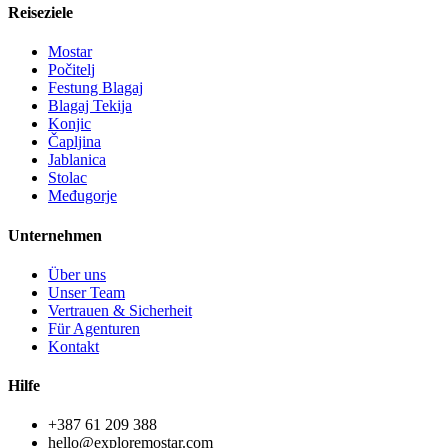
Reiseziele
Mostar
Počitelj
Festung Blagaj
Blagaj Tekija
Konjic
Čapljina
Jablanica
Stolac
Međugorje
Unternehmen
Über uns
Unser Team
Vertrauen & Sicherheit
Für Agenturen
Kontakt
Hilfe
+387 61 209 388
hello@exploremostar.com