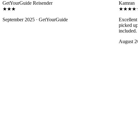
GetYourGuide Reisender
Kamran
★★★
★★★★
September 2025 ·
GetYourGuide
Excellent 
picked up 
included. 
August 20