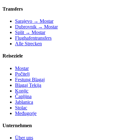
Transfers
Sarajevo → Mostar
Dubrovnik → Mostar
Split → Mostar
Flughafentransfers
Alle Strecken
Reiseziele
Mostar
Počitelj
Festung Blagaj
Blagaj Tekija
Konjic
Čapljina
Jablanica
Stolac
Međugorje
Unternehmen
Über uns