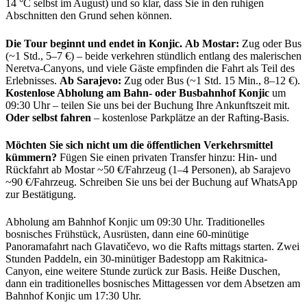
14 °C selbst im August) und so klar, dass Sie in den ruhigen
Abschnitten den Grund sehen können.
Die Tour beginnt und endet in Konjic.
Ab Mostar:
Zug oder Bus
(~1 Std., 5–7 €) – beide verkehren stündlich entlang des malerischen
Neretva-Canyons, und viele Gäste empfinden die Fahrt als Teil des
Erlebnisses.
Ab Sarajevo:
Zug oder Bus (~1 Std. 15 Min., 8–12 €).
Kostenlose Abholung am Bahn- oder Busbahnhof Konjic
um
09:30 Uhr – teilen Sie uns bei der Buchung Ihre Ankunftszeit mit.
Oder selbst fahren
– kostenlose Parkplätze an der Rafting-Basis.
Möchten Sie sich nicht um die öffentlichen Verkehrsmittel
kümmern?
Fügen Sie einen privaten Transfer hinzu: Hin- und
Rückfahrt ab Mostar ~50 €/Fahrzeug (1–4 Personen), ab Sarajevo
~90 €/Fahrzeug. Schreiben Sie uns bei der Buchung auf WhatsApp
zur Bestätigung.
Abholung am Bahnhof Konjic um 09:30 Uhr. Traditionelles
bosnisches Frühstück, Ausrüsten, dann eine 60-minütige
Panoramafahrt nach Glavatičevo, wo die Rafts mittags starten. Zwei
Stunden Paddeln, ein 30-minütiger Badestopp am Rakitnica-
Canyon, eine weitere Stunde zurück zur Basis. Heiße Duschen,
dann ein traditionelles bosnisches Mittagessen vor dem Absetzen am
Bahnhof Konjic um 17:30 Uhr.