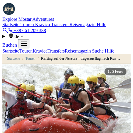
Explore Mostar
Adventures
Startseite
Touren
Kravica
Transfers
Reisemagazin
Hilfe
+387 61 209 388
de
Buchen
Startseite
Touren
Kravica
Transfers
Reisemagazin
Suche
Hilfe
Startseite
/
Touren
/
Rafting auf der Neretva – Tagesausflug nach Konjic ab Mostar oder Sarajevo
1
/ 5 Fotos