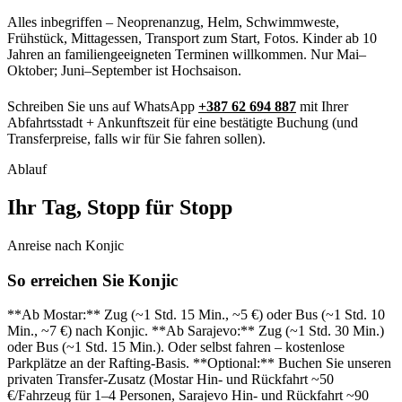
Alles inbegriffen – Neoprenanzug, Helm, Schwimmweste,
Frühstück, Mittagessen, Transport zum Start, Fotos. Kinder ab 10
Jahren an familiengeeigneten Terminen willkommen. Nur Mai–
Oktober; Juni–September ist Hochsaison.
Schreiben Sie uns auf WhatsApp
+387 62 694 887
mit Ihrer
Abfahrtsstadt + Ankunftszeit für eine bestätigte Buchung (und
Transferpreise, falls wir für Sie fahren sollen).
Ablauf
Ihr Tag, Stopp für Stopp
Anreise nach Konjic
So erreichen Sie Konjic
**Ab Mostar:** Zug (~1 Std. 15 Min., ~5 €) oder Bus (~1 Std. 10
Min., ~7 €) nach Konjic. **Ab Sarajevo:** Zug (~1 Std. 30 Min.)
oder Bus (~1 Std. 15 Min.). Oder selbst fahren – kostenlose
Parkplätze an der Rafting-Basis. **Optional:** Buchen Sie unseren
privaten Transfer-Zusatz (Mostar Hin- und Rückfahrt ~50
€/Fahrzeug für 1–4 Personen, Sarajevo Hin- und Rückfahrt ~90