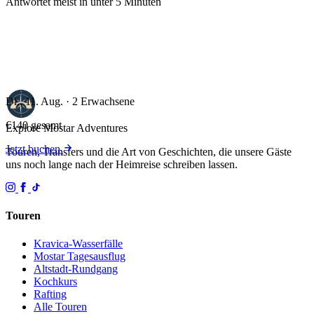
Antwortet meist in unter 5 Minuten
Di., 11. Aug. · 2 Erwachsene
€140
gesamt
Explore Mostar
Adventures
Jetzt buchen
Touren, Transfers und die Art von Geschichten, die unsere Gäste
uns noch lange nach der Heimreise schreiben lassen.
Touren
Kravica-Wasserfälle
Mostar Tagesausflug
Altstadt-Rundgang
Kochkurs
Rafting
Alle Touren