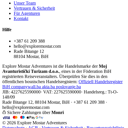
Unser Team
Vertrauen & Sicherheit
Für Agenturen
Kontakt
Hilfe
+387 61 209 388
hello@exploremostar.com
Rade Bitange 12
88104 Mostar, BiH
Explore Mostar Adventures ist die Handelsmarke der
Moj
Avanturistički Turizam d.o.o.
, eines in der Föderation BiH
registrierten Reiseveranstalters. Überprüfen Sie dies in den
öffentlichen bosnischen Handelsregistern:
Offiziell
Handelsregister
BiH
companywall.ba
akta.ba
poslovanje.ba
JIB: 4227625590000
·
VAT: 227625590000
·
Handelsreg.: Tt-O-
148/09
Rade Bitange 12, 88104 Mostar, BiH · +387 61 209 388 ·
hello@exploremostar.com
Sichere Zahlungen über
Monri
© 2026 Explore Mostar Adventures
Datenschutz
·
AGB
·
Vertrauen & Sicherheit
·
Bewertungsrichtlinie