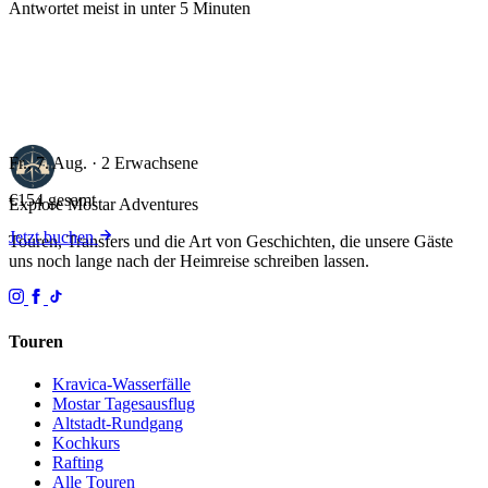
Antwortet meist in unter 5 Minuten
Fr., 7. Aug. · 2 Erwachsene
€154
gesamt
Explore Mostar
Adventures
Jetzt buchen
Touren, Transfers und die Art von Geschichten, die unsere Gäste
uns noch lange nach der Heimreise schreiben lassen.
Touren
Kravica-Wasserfälle
Mostar Tagesausflug
Altstadt-Rundgang
Kochkurs
Rafting
Alle Touren