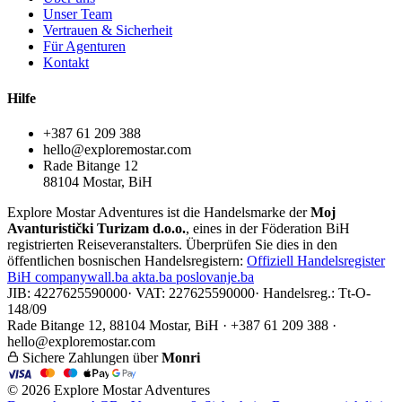
Unser Team
Vertrauen & Sicherheit
Für Agenturen
Kontakt
Hilfe
+387 61 209 388
hello@exploremostar.com
Rade Bitange 12
88104 Mostar, BiH
Explore Mostar Adventures ist die Handelsmarke der
Moj
Avanturistički Turizam d.o.o.
, eines in der Föderation BiH
registrierten Reiseveranstalters. Überprüfen Sie dies in den
öffentlichen bosnischen Handelsregistern:
Offiziell
Handelsregister
BiH
companywall.ba
akta.ba
poslovanje.ba
JIB: 4227625590000
·
VAT: 227625590000
·
Handelsreg.: Tt-O-
148/09
Rade Bitange 12, 88104 Mostar, BiH · +387 61 209 388 ·
hello@exploremostar.com
Sichere Zahlungen über
Monri
© 2026 Explore Mostar Adventures