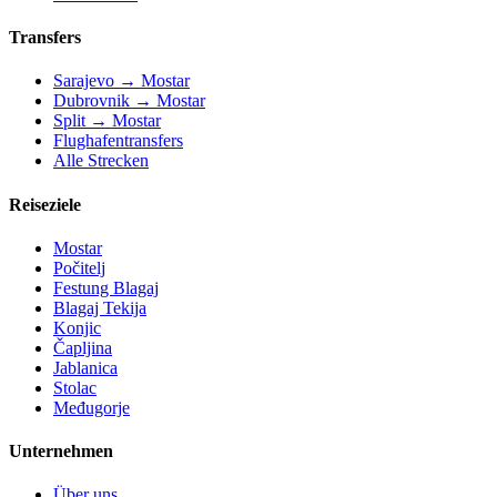
Transfers
Sarajevo → Mostar
Dubrovnik → Mostar
Split → Mostar
Flughafentransfers
Alle Strecken
Reiseziele
Mostar
Počitelj
Festung Blagaj
Blagaj Tekija
Konjic
Čapljina
Jablanica
Stolac
Međugorje
Unternehmen
Über uns