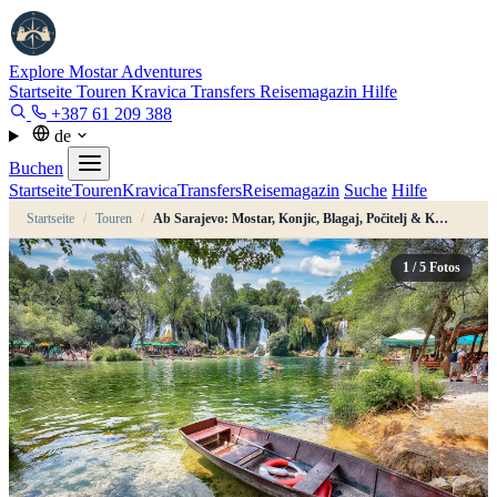
Explore Mostar
Adventures
Startseite
Touren
Kravica
Transfers
Reisemagazin
Hilfe
+387 61 209 388
de
Buchen
Startseite
Touren
Kravica
Transfers
Reisemagazin
Suche
Hilfe
Startseite
/
Touren
/
Ab Sarajevo: Mostar, Konjic, Blagaj, Počitelj & Kravica Tour
1
/ 5 Fotos