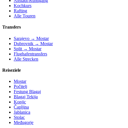
Altstadt-Rundgang
Kochkurs
Rafting
Alle Touren
Transfers
Sarajevo → Mostar
Dubrovnik → Mostar
Split → Mostar
Flughafentransfers
Alle Strecken
Reiseziele
Mostar
Počitelj
Festung Blagaj
Blagaj Tekija
Konjic
Čapljina
Jablanica
Stolac
Međugorje