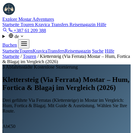
Explore Mostar
Adventures
Startseite
Touren
Kravica
Transfers
Reisemagazin
Hilfe
+387 61 209 388
de
Buchen
Startseite
Touren
Kravica
Transfers
Reisemagazin
Suche
Hilfe
Startseite
/
Touren
/
Klettersteig (Via Ferrata) Mostar – Hum, Fortica
& Blagaj im Vergleich (2026)
3 Abfahrtsstädte
Kostenlose Stornierung
Klettersteig (Via Ferrata) Mostar – Hum,
Fortica & Blagaj im Vergleich (2026)
Drei geführte Via Ferratas (Klettersteige) in Mostar im Vergleich:
Hum, Fortica & Blagaj. Mit Guide & Ausrüstung. Wählen Sie Ihre
Route.
|
Ab
€50
|