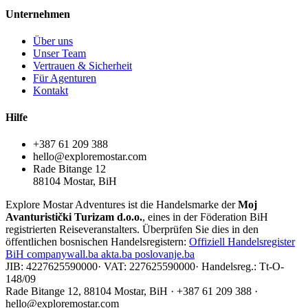
Unternehmen
Über uns
Unser Team
Vertrauen & Sicherheit
Für Agenturen
Kontakt
Hilfe
+387 61 209 388
hello@exploremostar.com
Rade Bitange 12
88104 Mostar, BiH
Explore Mostar Adventures ist die Handelsmarke der
Moj
Avanturistički Turizam d.o.o.
, eines in der Föderation BiH
registrierten Reiseveranstalters. Überprüfen Sie dies in den
öffentlichen bosnischen Handelsregistern:
Offiziell
Handelsregister
BiH
companywall.ba
akta.ba
poslovanje.ba
JIB: 4227625590000
·
VAT: 227625590000
·
Handelsreg.: Tt-O-
148/09
Rade Bitange 12, 88104 Mostar, BiH · +387 61 209 388 ·
hello@exploremostar.com