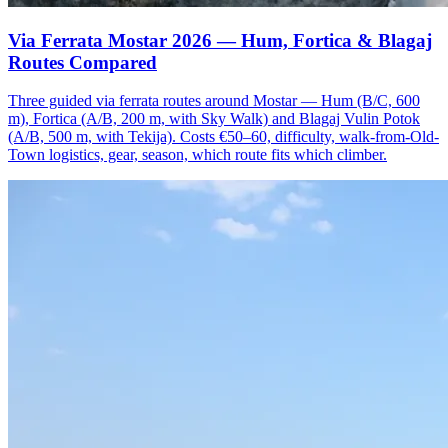
Via Ferrata Mostar 2026 — Hum, Fortica & Blagaj
Routes Compared
Three guided via ferrata routes around Mostar — Hum (B/C, 600
m), Fortica (A/B, 200 m, with Sky Walk) and Blagaj Vulin Potok
(A/B, 500 m, with Tekija). Costs €50–60, difficulty, walk-from-Old-
Town logistics, gear, season, which route fits which climber.