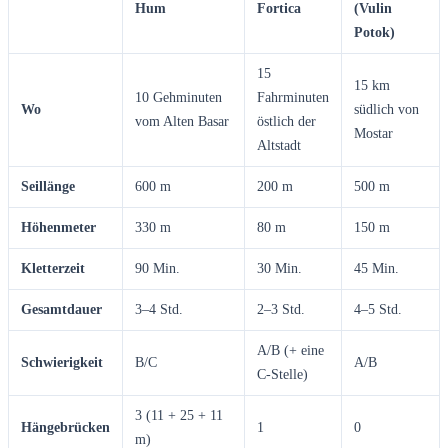
Hum
Fortica
(Vulin
Potok)
15
15 km
10 Gehminuten
Fahrminuten
Wo
südlich von
vom Alten Basar
östlich der
Mostar
Altstadt
Seillänge
600 m
200 m
500 m
Höhenmeter
330 m
80 m
150 m
Kletterzeit
90 Min.
30 Min.
45 Min.
Gesamtdauer
3–4 Std.
2–3 Std.
4–5 Std.
A/B (+ eine
Schwierigkeit
B/C
A/B
C-Stelle)
3 (11 + 25 + 11
Hängebrücken
1
0
m)