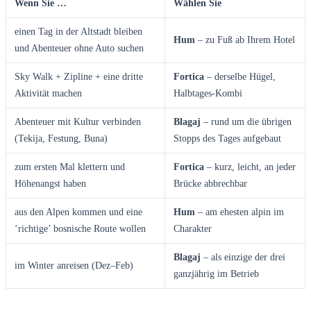
Wenn Sie …
Wählen Sie
einen Tag in der Altstadt bleiben
Hum
– zu Fuß ab Ihrem Hotel
und Abenteuer ohne Auto suchen
Sky Walk + Zipline + eine dritte
Fortica
– derselbe Hügel,
Aktivität machen
Halbtages-Kombi
Abenteuer mit Kultur verbinden
Blagaj
– rund um die übrigen
(Tekija, Festung, Buna)
Stopps des Tages aufgebaut
zum ersten Mal klettern und
Fortica
– kurz, leicht, an jeder
Höhenangst haben
Brücke abbrechbar
aus den Alpen kommen und eine
Hum
– am ehesten alpin im
‘richtige’ bosnische Route wollen
Charakter
Blagaj
– als einzige der drei
im Winter anreisen (Dez–Feb)
ganzjährig im Betrieb