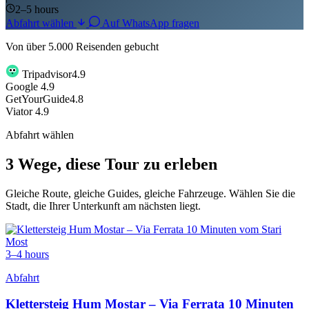
2–5 hours
Abfahrt wählen
Auf WhatsApp fragen
Von über 5.000 Reisenden gebucht
Tripadvisor
4.9
G
o
o
g
l
e
4.9
GetYourGuide
4.8
Viator
4.9
Abfahrt wählen
3 Wege, diese Tour zu erleben
Gleiche Route, gleiche Guides, gleiche Fahrzeuge. Wählen Sie die
Stadt, die Ihrer Unterkunft am nächsten liegt.
3–4 hours
Abfahrt
Klettersteig Hum Mostar – Via Ferrata 10 Minuten