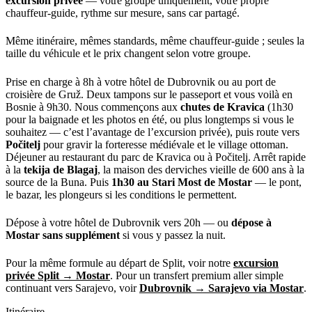
excursion privée
— votre groupe uniquement, votre propre
chauffeur-guide, rythme sur mesure, sans car partagé.
Même itinéraire, mêmes standards, même chauffeur-guide ; seules la
taille du véhicule et le prix changent selon votre groupe.
Prise en charge à 8h à votre hôtel de Dubrovnik ou au port de
croisière de Gruž. Deux tampons sur le passeport et vous voilà en
Bosnie à 9h30. Nous commençons aux
chutes de Kravica
(1h30
pour la baignade et les photos en été, ou plus longtemps si vous le
souhaitez — c’est l’avantage de l’excursion privée), puis route vers
Počitelj
pour gravir la forteresse médiévale et le village ottoman.
Déjeuner au restaurant du parc de Kravica ou à Počitelj. Arrêt rapide
à la
tekija de Blagaj
, la maison des derviches vieille de 600 ans à la
source de la Buna. Puis
1h30 au Stari Most de Mostar
— le pont,
le bazar, les plongeurs si les conditions le permettent.
Dépose à votre hôtel de Dubrovnik vers 20h — ou
dépose à
Mostar sans supplément
si vous y passez la nuit.
Pour la même formule au départ de Split, voir notre
excursion
privée Split → Mostar
. Pour un transfert premium aller simple
continuant vers Sarajevo, voir
Dubrovnik → Sarajevo via Mostar
.
Itinéraire