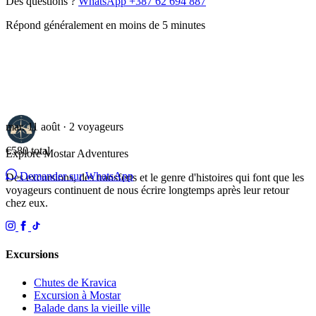
Des questions ?
WhatsApp +387 62 694 887
Répond généralement en moins de 5 minutes
mar. 11 août · 2 voyageurs
€580
total
Explore Mostar
Adventures
Demander sur WhatsApp
Des excursions, des transferts et le genre d'histoires qui font que les
voyageurs continuent de nous écrire longtemps après leur retour
chez eux.
Excursions
Chutes de Kravica
Excursion à Mostar
Balade dans la vieille ville