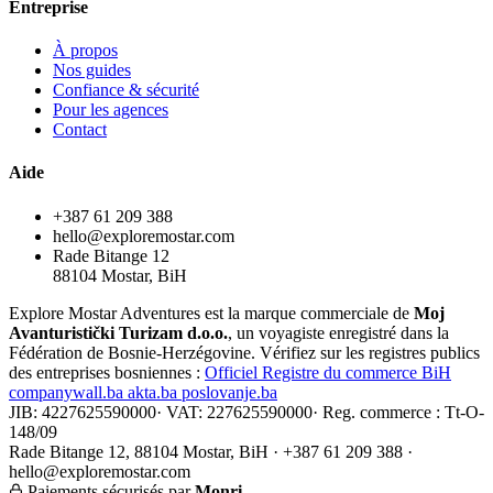
Entreprise
À propos
Nos guides
Confiance & sécurité
Pour les agences
Contact
Aide
+387 61 209 388
hello@exploremostar.com
Rade Bitange 12
88104 Mostar, BiH
Explore Mostar Adventures est la marque commerciale de
Moj
Avanturistički Turizam d.o.o.
, un voyagiste enregistré dans la
Fédération de Bosnie-Herzégovine. Vérifiez sur les registres publics
des entreprises bosniennes :
Officiel
Registre du commerce BiH
companywall.ba
akta.ba
poslovanje.ba
JIB: 4227625590000
·
VAT: 227625590000
·
Reg. commerce : Tt-O-
148/09
Rade Bitange 12, 88104 Mostar, BiH · +387 61 209 388 ·
hello@exploremostar.com
Paiements sécurisés par
Monri