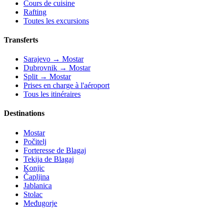
Cours de cuisine
Rafting
Toutes les excursions
Transferts
Sarajevo → Mostar
Dubrovnik → Mostar
Split → Mostar
Prises en charge à l'aéroport
Tous les itinéraires
Destinations
Mostar
Počitelj
Forteresse de Blagaj
Tekija de Blagaj
Konjic
Čapljina
Jablanica
Stolac
Međugorje