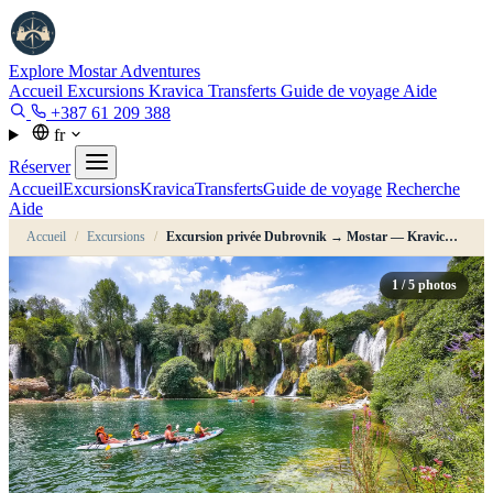
Explore Mostar
Adventures
Accueil
Excursions
Kravica
Transferts
Guide de voyage
Aide
+387 61 209 388
fr
Réserver
Accueil
Excursions
Kravica
Transferts
Guide de voyage
Recherche
Aide
Accueil
/
Excursions
/
Excursion privée Dubrovnik → Mostar — Kravica, Počitelj, Blagaj
1
/ 5 photos