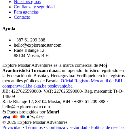
Nuestros guías
Confianza y seguridad
Para agencias
Contacto
Ayuda
+387 61 209 388
hello@exploremostar.com
Rade Bitange 12
88104 Mostar, BiH
Explore Mostar Adventures es la marca comercial de
Moj
Avanturistički Turizam d.o.o.
, un operador turístico registrado en
la Federación de Bosnia y Herzegovina. Verifíquelo en los registros
mercantiles públicos de Bosnia:
Oficial
Registro Mercantil de BiH
companywall.ba
akta.ba
poslovanje.ba
JIB: 4227625590000
·
VAT: 227625590000
·
Reg. mercantil: Tt-O-
148/09
Rade Bitange 12, 88104 Mostar, BiH · +387 61 209 388 ·
hello@exploremostar.com
Pagos protegidos por
Monri
© 2026 Explore Mostar Adventures
Privacidad
·
Términos
·
Confianza y seguridad
·
Política de reseñas