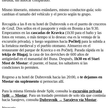
medida, sin autocar compartido.
Mismo itinerario, mismos estándares, mismo conductor-guía; solo
cambian el tamaño del vehículo y el precio según tu grupo.
Recogida a las 8 en tu hotel de Dubrovnik o en el puerto de cruceros
de Gruž. Dos sellos en el pasaporte y estás en Bosnia a las 9:30.
Empezamos en las
cascadas de Kravica
(1h30 para el baño y las
fotos en verano, o más tiempo si lo deseas: esa es la ventaja de la
excursión privada), y luego seguimos hacia
Počitelj
para la subida a
la fortaleza medieval y el pueblo otomano. Almuerzo en el
restaurante del parque de Kravica o en Počitelj. Parada rápida en la
tekija de Blagaj
, la casa de los derviches de 600 años de
antigüedad en el manantial del Buna. Después,
1h30 en el Stari
Most de Mostar
: el puente, el bazar, los saltadores si las
condiciones lo permiten.
Regreso a tu hotel de Dubrovnik hacia las 20:00, o
te dejamos en
Mostar sin suplemento
si pernoctas allí.
Para la misma fórmula desde Split, consulta la
excursión privada
Split → Mostar
. Para un traslado premium de solo ida que continúa
hacia Sarajevo, consulta
Dubrovnik → Sarajevo vía Mostar
.
Itinerario