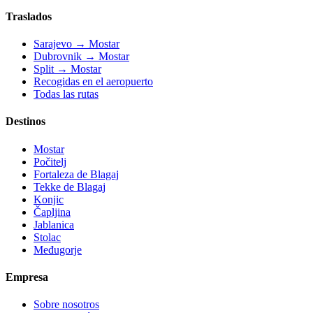
Traslados
Sarajevo → Mostar
Dubrovnik → Mostar
Split → Mostar
Recogidas en el aeropuerto
Todas las rutas
Destinos
Mostar
Počitelj
Fortaleza de Blagaj
Tekke de Blagaj
Konjic
Čapljina
Jablanica
Stolac
Međugorje
Empresa
Sobre nosotros