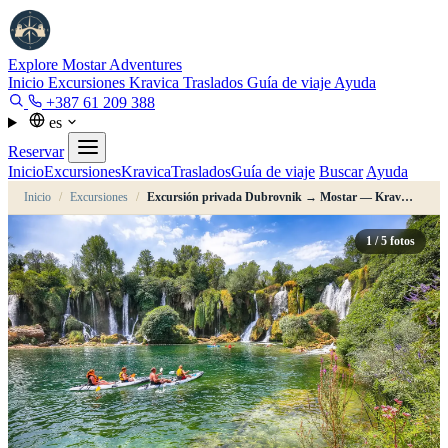
Explore Mostar
Adventures
Inicio
Excursiones
Kravica
Traslados
Guía de viaje
Ayuda
+387 61 209 388
es
Reservar
Inicio
Excursiones
Kravica
Traslados
Guía de viaje
Buscar
Ayuda
Inicio
/
Excursiones
/
Excursión privada Dubrovnik → Mostar — Kravica, Počitelj, Blagaj
1
/ 5 fotos