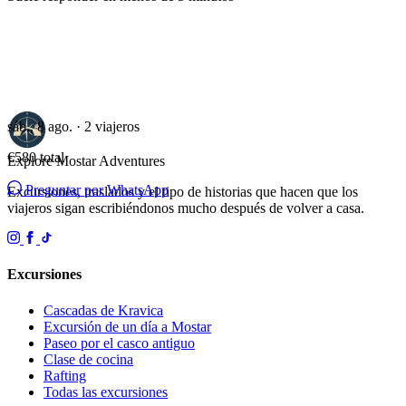
sáb., 8 ago. · 2 viajeros
€580
total
Explore Mostar
Adventures
Preguntar por WhatsApp
Excursiones, traslados y el tipo de historias que hacen que los
viajeros sigan escribiéndonos mucho después de volver a casa.
Excursiones
Cascadas de Kravica
Excursión de un día a Mostar
Paseo por el casco antiguo
Clase de cocina
Rafting
Todas las excursiones