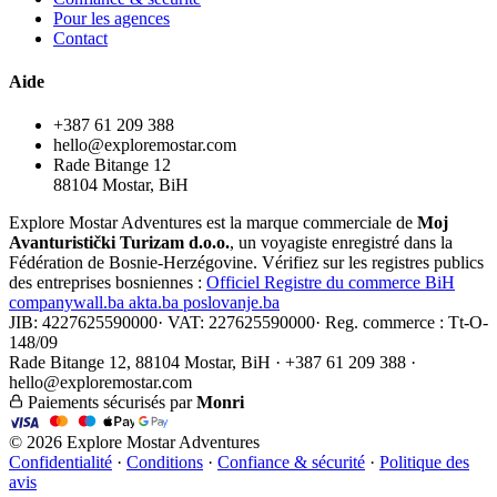
Pour les agences
Contact
Aide
+387 61 209 388
hello@exploremostar.com
Rade Bitange 12
88104 Mostar, BiH
Explore Mostar Adventures est la marque commerciale de
Moj
Avanturistički Turizam d.o.o.
, un voyagiste enregistré dans la
Fédération de Bosnie-Herzégovine. Vérifiez sur les registres publics
des entreprises bosniennes :
Officiel
Registre du commerce BiH
companywall.ba
akta.ba
poslovanje.ba
JIB: 4227625590000
·
VAT: 227625590000
·
Reg. commerce : Tt-O-
148/09
Rade Bitange 12, 88104 Mostar, BiH · +387 61 209 388 ·
hello@exploremostar.com
Paiements sécurisés par
Monri
© 2026 Explore Mostar Adventures
Confidentialité
·
Conditions
·
Confiance & sécurité
·
Politique des
avis