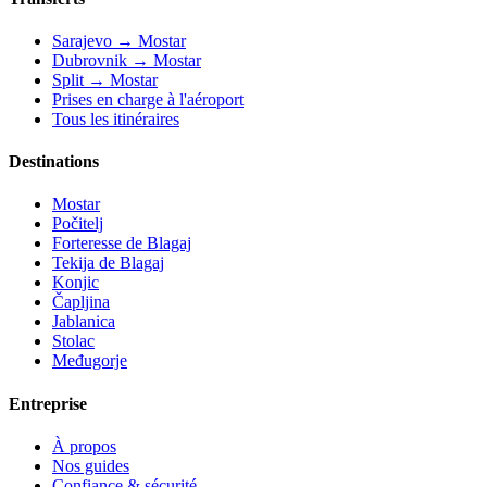
Sarajevo → Mostar
Dubrovnik → Mostar
Split → Mostar
Prises en charge à l'aéroport
Tous les itinéraires
Destinations
Mostar
Počitelj
Forteresse de Blagaj
Tekija de Blagaj
Konjic
Čapljina
Jablanica
Stolac
Međugorje
Entreprise
À propos
Nos guides
Confiance & sécurité