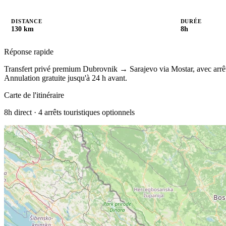
DISTANCE
DURÉE
130 km
8h
Réponse rapide
Transfert privé premium Dubrovnik → Sarajevo via Mostar, avec arrêts
Annulation gratuite jusqu'à 24 h avant.
Carte de l'itinéraire
8h
direct ·
4
arrêts touristiques optionnels