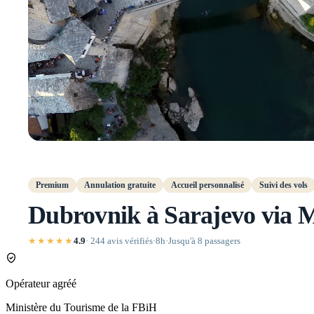
Premium
Annulation gratuite
Accueil personnalisé
Suivi des vols
Dubrovnik à Sarajevo via M
★★★★★
4.9
· 244 avis vérifiés
·
8h
·
Jusqu'à 8 passagers
Opérateur agréé
Ministère du Tourisme de la FBiH