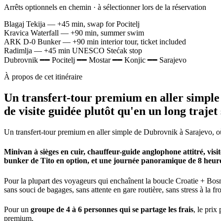
Arrêts optionnels en chemin · à sélectionner lors de la réservation
Blagaj Tekija
— +45 min, swap for Pocitelj
Kravica Waterfall
— +90 min, summer swim
ARK D-0 Bunker
— +90 min interior tour, ticket included
Radimlja
— +45 min UNESCO Stećak stop
Dubrovnik
━━
Pocitelj
━━
Mostar
━━
Konjic
━━
Sarajevo
À propos de cet itinéraire
Un transfert-tour premium en aller simple
de visite guidée plutôt qu'en un long trajet 
Un transfert-tour premium en aller simple de Dubrovnik à Sarajevo, où 
Minivan à sièges en cuir, chauffeur-guide anglophone attitré, vi
bunker de Tito en option, et une journée panoramique de 8 heures
Pour la plupart des voyageurs qui enchaînent la boucle Croatie + Bos
sans souci de bagages, sans attente en gare routière, sans stress à la fro
Pour un
groupe de 4 à 6 personnes qui se partage les frais
, le pri
premium.