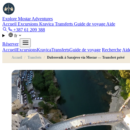
Explore Mostar
Adventures
Accueil
Excursions
Kravica
Transferts
Guide de voyage
Aide
+387 61 209 388
fr
Réserver
Accueil
Excursions
Kravica
Transferts
Guide de voyage
Recherche
Aid
Accueil
/
Transferts
/
Dubrovnik à Sarajevo via Mostar — Transfert privé