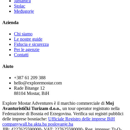
Jablanica
Stolac
Međugorje
Azienda
Chi siamo
Le nostre guide
Fiducia e sicurezza
Per le agenzie
Contatti
Aiuto
+387 61 209 388
hello@exploremostar.com
Rade Bitange 12
88104 Mostar, BiH
Explore Mostar Adventures è il marchio commerciale di
Moj
Avanturistički Turizam d.o.o.
, un tour operator registrato nella
Federazione di Bosnia ed Erzegovina. Verifica sui registri pubblici
delle imprese bosniache:
Ufficiale
Registro delle imprese BiH
companywall.ba
akta.ba
poslovanje.ba
JIB: 4227625590000
·
VAT: 227625590000
·
Reg. imprese: Tt-O-