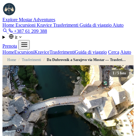
Explore Mostar
Adventures
Home
Escursioni
Kravice
Trasferimenti
Guida di viaggio
Aiuto
+387 61 209 388
it
Prenota
Home
Escursioni
Kravice
Trasferimenti
Guida di viaggio
Cerca
Aiuto
Home
/
Trasferimenti
/
Da Dubrovnik a Sarajevo via Mostar — Trasferimento privato
1
/ 5 foto