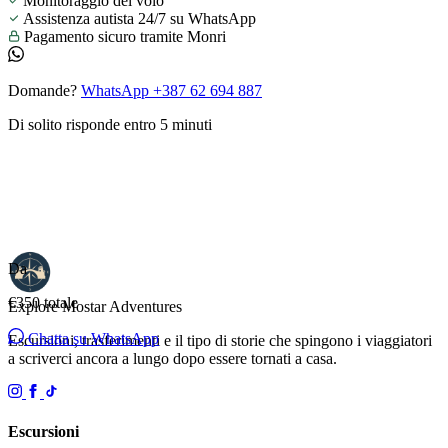
Monitoraggio del volo
Assistenza autista 24/7 su WhatsApp
Pagamento sicuro tramite Monri
Domande?
WhatsApp +387 62 694 887
Di solito risponde entro 5 minuti
Da
€350
totale
Explore Mostar
Adventures
Chatta su WhatsApp
Escursioni, trasferimenti e il tipo di storie che spingono i viaggiatori
a scriverci ancora a lungo dopo essere tornati a casa.
Escursioni