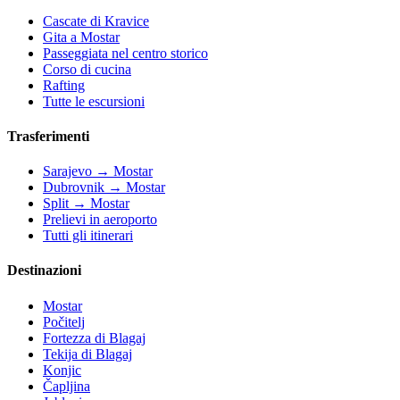
Cascate di Kravice
Gita a Mostar
Passeggiata nel centro storico
Corso di cucina
Rafting
Tutte le escursioni
Trasferimenti
Sarajevo → Mostar
Dubrovnik → Mostar
Split → Mostar
Prelievi in aeroporto
Tutti gli itinerari
Destinazioni
Mostar
Počitelj
Fortezza di Blagaj
Tekija di Blagaj
Konjic
Čapljina