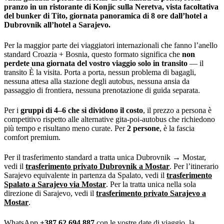
pranzo in un ristorante di Konjic sulla Neretva, vista facoltativa
del bunker di Tito, giornata panoramica di 8 ore dall’hotel a
Dubrovnik all’hotel a Sarajevo.
Per la maggior parte dei viaggiatori internazionali che fanno l’anello
standard Croazia + Bosnia, questo formato significa che
non
perdete una giornata del vostro viaggio solo in transito
— il
transito È la visita. Porta a porta, nessun problema di bagagli,
nessuna attesa alla stazione degli autobus, nessuna ansia da
passaggio di frontiera, nessuna prenotazione di guida separata.
Per i
gruppi di 4–6 che si dividono il costo
, il prezzo a persona è
competitivo rispetto alle alternative gita-poi-autobus che richiedono
più tempo e risultano meno curate. Per
2 persone
, è la fascia
comfort premium.
Per il trasferimento standard a tratta unica Dubrovnik → Mostar,
vedi il
trasferimento privato Dubrovnik a Mostar
. Per l’itinerario
Sarajevo equivalente in partenza da Spalato, vedi il
trasferimento
Spalato a Sarajevo via Mostar
. Per la tratta unica nella sola
direzione di Sarajevo, vedi il
trasferimento privato Sarajevo a
Mostar
.
WhatsApp
+387 62 694 887
con le vostre date di viaggio, la