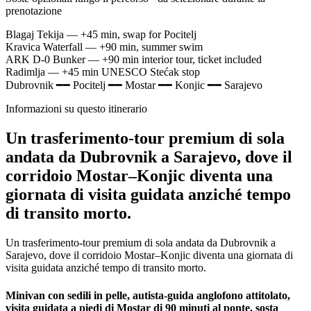
prenotazione
Blagaj Tekija
— +45 min, swap for Pocitelj
Kravica Waterfall
— +90 min, summer swim
ARK D-0 Bunker
— +90 min interior tour, ticket included
Radimlja
— +45 min UNESCO Stećak stop
Dubrovnik
━━
Pocitelj
━━
Mostar
━━
Konjic
━━
Sarajevo
Informazioni su questo itinerario
Un trasferimento-tour premium di sola
andata da Dubrovnik a Sarajevo, dove il
corridoio Mostar–Konjic diventa una
giornata di visita guidata anziché tempo
di transito morto.
Un trasferimento-tour premium di sola andata da Dubrovnik a
Sarajevo, dove il corridoio Mostar–Konjic diventa una giornata di
visita guidata anziché tempo di transito morto.
Minivan con sedili in pelle, autista-guida anglofono attitolato,
visita guidata a piedi di Mostar di 90 minuti al ponte, sosta