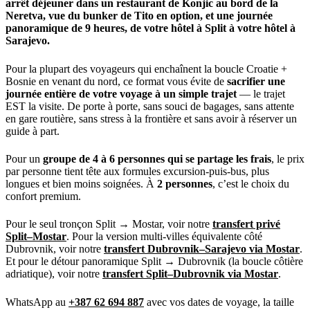
arrêt déjeuner dans un restaurant de Konjic au bord de la
Neretva, vue du bunker de Tito en option, et une journée
panoramique de 9 heures, de votre hôtel à Split à votre hôtel à
Sarajevo.
Pour la plupart des voyageurs qui enchaînent la boucle Croatie +
Bosnie en venant du nord, ce format vous évite de
sacrifier une
journée entière de votre voyage à un simple trajet
— le trajet
EST la visite. De porte à porte, sans souci de bagages, sans attente
en gare routière, sans stress à la frontière et sans avoir à réserver un
guide à part.
Pour un
groupe de 4 à 6 personnes qui se partage les frais
, le prix
par personne tient tête aux formules excursion-puis-bus, plus
longues et bien moins soignées. À
2 personnes
, c’est le choix du
confort premium.
Pour le seul tronçon Split → Mostar, voir notre
transfert privé
Split–Mostar
. Pour la version multi-villes équivalente côté
Dubrovnik, voir notre
transfert Dubrovnik–Sarajevo via Mostar
.
Et pour le détour panoramique Split → Dubrovnik (la boucle côtière
adriatique), voir notre
transfert Split–Dubrovnik via Mostar
.
WhatsApp au
+387 62 694 887
avec vos dates de voyage, la taille