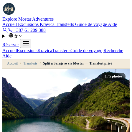
Explore Mostar
Adventures
Accueil
Excursions
Kravica
Transferts
Guide de voyage
Aide
+387 61 209 388
fr
Réserver
Accueil
Excursions
Kravica
Transferts
Guide de voyage
Recherche
Aide
Accueil
/
Transferts
/
Split à Sarajevo via Mostar — Transfert privé
1
/ 5 photos