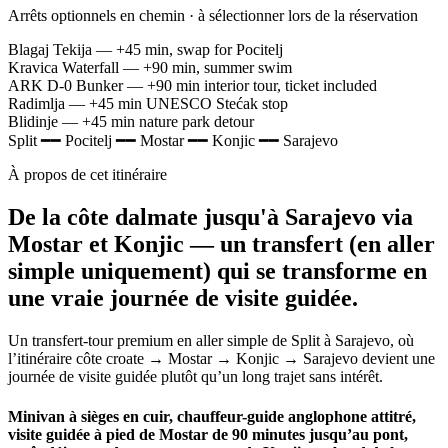
Arrêts optionnels en chemin · à sélectionner lors de la réservation
Blagaj Tekija
— +45 min, swap for Pocitelj
Kravica Waterfall
— +90 min, summer swim
ARK D-0 Bunker
— +90 min interior tour, ticket included
Radimlja
— +45 min UNESCO Stećak stop
Blidinje
— +45 min nature park detour
Split
━━
Pocitelj
━━
Mostar
━━
Konjic
━━
Sarajevo
À propos de cet itinéraire
De la côte dalmate jusqu'à Sarajevo via
Mostar et Konjic — un transfert (en aller
simple uniquement) qui se transforme en
une vraie journée de visite guidée.
Un transfert-tour premium en aller simple de Split à Sarajevo, où
l’itinéraire côte croate → Mostar → Konjic → Sarajevo devient une
journée de visite guidée plutôt qu’un long trajet sans intérêt.
Minivan à sièges en cuir, chauffeur-guide anglophone attitré,
visite guidée à pied de Mostar de 90 minutes jusqu’au pont,