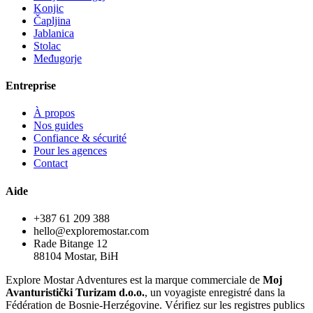
Konjic
Čapljina
Jablanica
Stolac
Međugorje
Entreprise
À propos
Nos guides
Confiance & sécurité
Pour les agences
Contact
Aide
+387 61 209 388
hello@exploremostar.com
Rade Bitange 12
88104 Mostar, BiH
Explore Mostar Adventures est la marque commerciale de
Moj
Avanturistički Turizam d.o.o.
, un voyagiste enregistré dans la
Fédération de Bosnie-Herzégovine. Vérifiez sur les registres publics