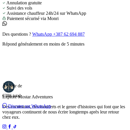
Annulation gratuite
Suivi des vols
Assistance chauffeur 24h/24 sur WhatsApp
Paiement sécurisé via Monri
Des questions ?
WhatsApp +387 62 694 887
Répond généralement en moins de 5 minutes
À partir de
€386
total
Explore Mostar
Adventures
Discuter sur WhatsApp
Des excursions, des transferts et le genre d'histoires qui font que les
voyageurs continuent de nous écrire longtemps après leur retour
chez eux.