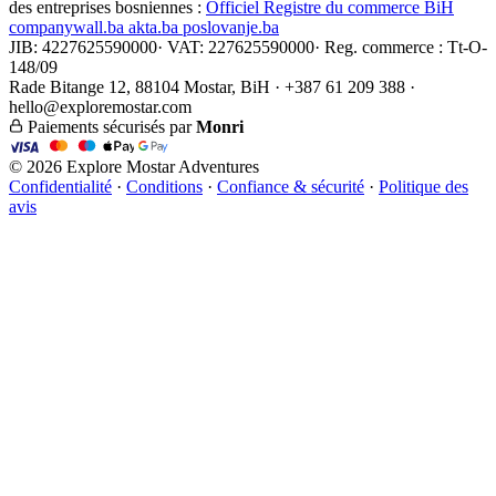
des entreprises bosniennes :
Officiel
Registre du commerce BiH
companywall.ba
akta.ba
poslovanje.ba
JIB: 4227625590000
·
VAT: 227625590000
·
Reg. commerce : Tt-O-
148/09
Rade Bitange 12, 88104 Mostar, BiH · +387 61 209 388 ·
hello@exploremostar.com
Paiements sécurisés par
Monri
© 2026 Explore Mostar Adventures
Confidentialité
·
Conditions
·
Confiance & sécurité
·
Politique des
avis