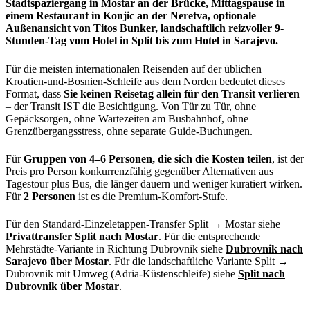
Stadtspaziergang in Mostar an der Brücke, Mittagspause in
einem Restaurant in Konjic an der Neretva, optionale
Außenansicht von Titos Bunker, landschaftlich reizvoller 9-
Stunden-Tag vom Hotel in Split bis zum Hotel in Sarajevo.
Für die meisten internationalen Reisenden auf der üblichen
Kroatien-und-Bosnien-Schleife aus dem Norden bedeutet dieses
Format, dass
Sie keinen Reisetag allein für den Transit verlieren
– der Transit IST die Besichtigung. Von Tür zu Tür, ohne
Gepäcksorgen, ohne Wartezeiten am Busbahnhof, ohne
Grenzübergangsstress, ohne separate Guide-Buchungen.
Für
Gruppen von 4–6 Personen, die sich die Kosten teilen
, ist der
Preis pro Person konkurrenzfähig gegenüber Alternativen aus
Tagestour plus Bus, die länger dauern und weniger kuratiert wirken.
Für
2 Personen
ist es die Premium-Komfort-Stufe.
Für den Standard-Einzeletappen-Transfer Split → Mostar siehe
Privattransfer Split nach Mostar
. Für die entsprechende
Mehrstädte-Variante in Richtung Dubrovnik siehe
Dubrovnik nach
Sarajevo über Mostar
. Für die landschaftliche Variante Split →
Dubrovnik mit Umweg (Adria-Küstenschleife) siehe
Split nach
Dubrovnik über Mostar
.