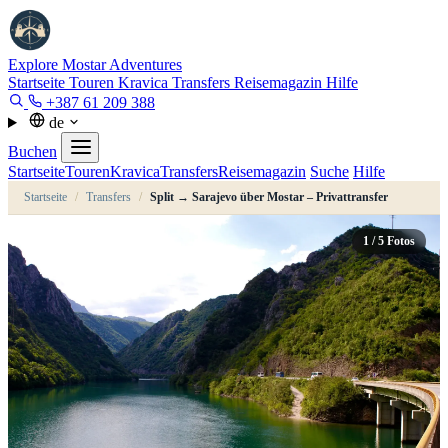
Explore Mostar
Adventures
Startseite
Touren
Kravica
Transfers
Reisemagazin
Hilfe
+387 61 209 388
de
Buchen
Startseite
Touren
Kravica
Transfers
Reisemagazin
Suche
Hilfe
Startseite
/
Transfers
/
Split → Sarajevo über Mostar – Privattransfer
1
/ 5 Fotos