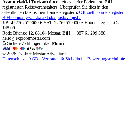
Avanturistički Turizam d.o.o.
, eines in der Föderation BiH
registrierten Reiseveranstalters. Überprüfen Sie dies in den
öffentlichen bosnischen Handelsregistern:
Offiziell
Handelsregister
BiH
companywall.ba
akta.ba
poslovanje.ba
JIB: 4227625590000
·
VAT: 227625590000
·
Handelsreg.: Tt-O-
148/09
Rade Bitange 12, 88104 Mostar, BiH · +387 61 209 388 ·
hello@exploremostar.com
Sichere Zahlungen über
Monri
© 2026 Explore Mostar Adventures
Datenschutz
·
AGB
·
Vertrauen & Sicherheit
·
Bewertungsrichtlinie