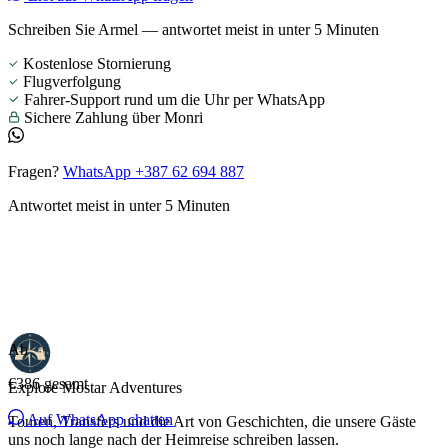
Schreiben Sie Armel — antwortet meist in unter 5 Minuten
Kostenlose Stornierung
Flugverfolgung
Fahrer-Support rund um die Uhr per WhatsApp
Sichere Zahlung über Monri
Fragen?
WhatsApp +387 62 694 887
Antwortet meist in unter 5 Minuten
Ab
€386
gesamt
Explore Mostar
Adventures
Auf WhatsApp chatten
Touren, Transfers und die Art von Geschichten, die unsere Gäste
uns noch lange nach der Heimreise schreiben lassen.