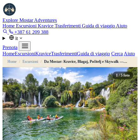
Explore Mostar
Adventures
Home
Escursioni
Kravice
Trasferimenti
Guida di viaggio
Aiuto
+387 61 209 388
it
Prenota
Home
Escursioni
Kravice
Trasferimenti
Guida di viaggio
Cerca
Aiuto
Home
/
Escursioni
/
Da Mostar: Kravice, Blagaj, Počitelj e Skywalk — escursione di una giornata
1
/ 5 foto