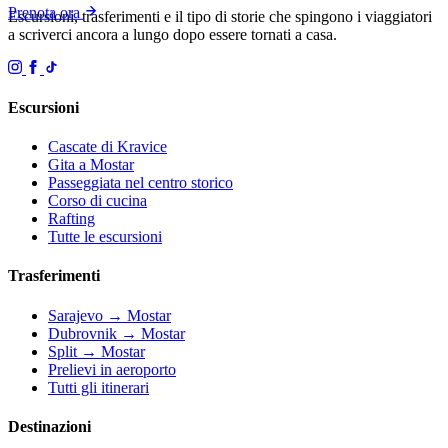
Prenota ora
Escursioni, trasferimenti e il tipo di storie che spingono i viaggiatori
a scriverci ancora a lungo dopo essere tornati a casa.
Escursioni
Cascate di Kravice
Gita a Mostar
Passeggiata nel centro storico
Corso di cucina
Rafting
Tutte le escursioni
Trasferimenti
Sarajevo → Mostar
Dubrovnik → Mostar
Split → Mostar
Prelievi in aeroporto
Tutti gli itinerari
Destinazioni