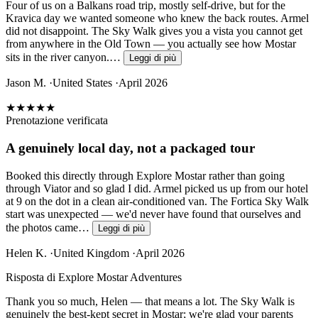
Four of us on a Balkans road trip, mostly self-drive, but for the
Kravica day we wanted someone who knew the back routes. Armel
did not disappoint. The Sky Walk gives you a vista you cannot get
from anywhere in the Old Town — you actually see how Mostar
sits in the river canyon.…
Leggi di più
Jason M.
·
United States
·
April 2026
★★★★★
Prenotazione verificata
A genuinely local day, not a packaged tour
Booked this directly through Explore Mostar rather than going
through Viator and so glad I did. Armel picked us up from our hotel
at 9 on the dot in a clean air-conditioned van. The Fortica Sky Walk
start was unexpected — we'd never have found that ourselves and
the photos came…
Leggi di più
Helen K.
·
United Kingdom
·
April 2026
Risposta di Explore Mostar Adventures
Thank you so much, Helen — that means a lot. The Sky Walk is
genuinely the best-kept secret in Mostar; we're glad your parents