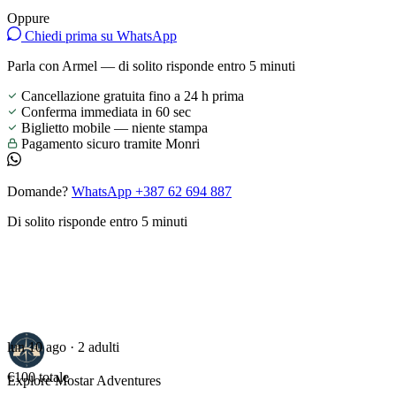
Oppure
Chiedi prima su WhatsApp
Parla con Armel — di solito risponde entro 5 minuti
Cancellazione gratuita fino a 24 h prima
Conferma immediata in 60 sec
Biglietto mobile — niente stampa
Pagamento sicuro tramite Monri
Domande?
WhatsApp +387 62 694 887
Di solito risponde entro 5 minuti
lun 10 ago · 2 adulti
€100
totale
Explore Mostar
Adventures