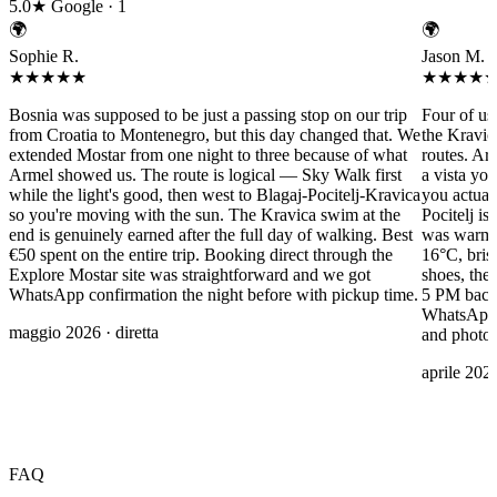
5.0★
Google · 1
🌍
🌍
Sophie R.
Jason M.
★★★★★
★★★★
Bosnia was supposed to be just a passing stop on our trip
Four of us 
from Croatia to Montenegro, but this day changed that. We
the Kravi
extended Mostar from one night to three because of what
routes. Ar
Armel showed us. The route is logical — Sky Walk first
a vista yo
while the light's good, then west to Blagaj-Pocitelj-Kravica
you actual
so you're moving with the sun. The Kravica swim at the
Pocitelj is
end is genuinely earned after the full day of walking. Best
was warm 
€50 spent on the entire trip. Booking direct through the
16°C, brisk
Explore Mostar site was straightforward and we got
shoes, the 
WhatsApp confirmation the night before with pickup time.
5 PM back 
WhatsApp 
maggio 2026 ·
diretta
and photo 
aprile 202
FAQ