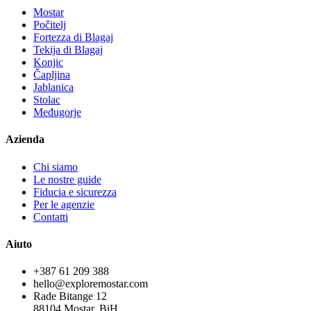
Mostar
Počitelj
Fortezza di Blagaj
Tekija di Blagaj
Konjic
Čapljina
Jablanica
Stolac
Međugorje
Azienda
Chi siamo
Le nostre guide
Fiducia e sicurezza
Per le agenzie
Contatti
Aiuto
+387 61 209 388
hello@exploremostar.com
Rade Bitange 12
88104 Mostar, BiH