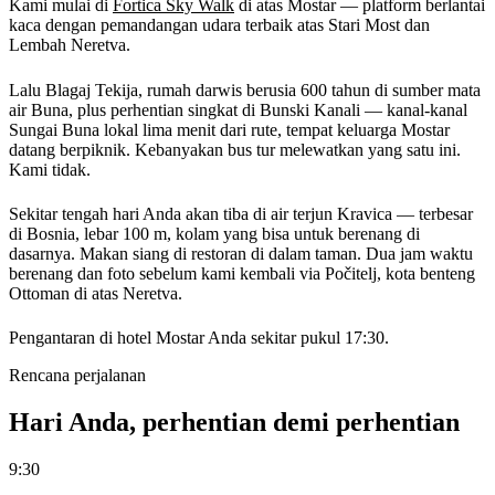
Kami mulai di
Fortica Sky Walk
di atas Mostar — platform berlantai
kaca dengan pemandangan udara terbaik atas Stari Most dan
Lembah Neretva.
Lalu Blagaj Tekija, rumah darwis berusia 600 tahun di sumber mata
air Buna, plus perhentian singkat di Bunski Kanali — kanal-kanal
Sungai Buna lokal lima menit dari rute, tempat keluarga Mostar
datang berpiknik. Kebanyakan bus tur melewatkan yang satu ini.
Kami tidak.
Sekitar tengah hari Anda akan tiba di air terjun Kravica — terbesar
di Bosnia, lebar 100 m, kolam yang bisa untuk berenang di
dasarnya. Makan siang di restoran di dalam taman. Dua jam waktu
berenang dan foto sebelum kami kembali via Počitelj, kota benteng
Ottoman di atas Neretva.
Pengantaran di hotel Mostar Anda sekitar pukul 17:30.
Rencana perjalanan
Hari Anda, perhentian demi perhentian
9:30