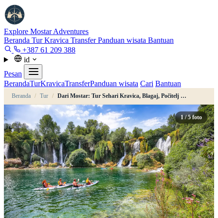
Explore Mostar
Adventures
Beranda
Tur
Kravica
Transfer
Panduan wisata
Bantuan
+387 61 209 388
id
Pesan
Beranda
Tur
Kravica
Transfer
Panduan wisata
Cari
Bantuan
Beranda
/
Tur
/
Dari Mostar: Tur Sehari Kravica, Blagaj, Počitelj & Skywalk
1
/ 5 foto