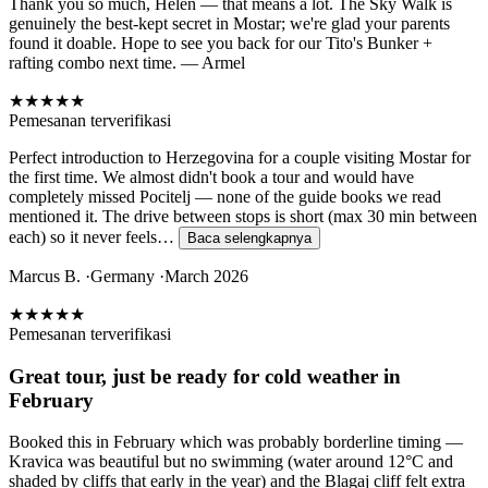
Thank you so much, Helen — that means a lot. The Sky Walk is
genuinely the best-kept secret in Mostar; we're glad your parents
found it doable. Hope to see you back for our Tito's Bunker +
rafting combo next time. — Armel
★★★★★
Pemesanan terverifikasi
Perfect introduction to Herzegovina for a couple visiting Mostar for
the first time. We almost didn't book a tour and would have
completely missed Pocitelj — none of the guide books we read
mentioned it. The drive between stops is short (max 30 min between
each) so it never feels…
Baca selengkapnya
Marcus B.
·
Germany
·
March 2026
★★★★
★
Pemesanan terverifikasi
Great tour, just be ready for cold weather in
February
Booked this in February which was probably borderline timing —
Kravica was beautiful but no swimming (water around 12°C and
shaded by cliffs that early in the year) and the Blagaj cliff felt extra