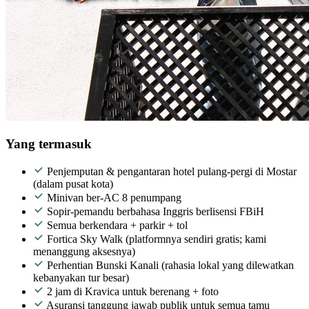
Yang termasuk
Penjemputan & pengantaran hotel pulang-pergi di Mostar
(dalam pusat kota)
Minivan ber-AC 8 penumpang
Sopir-pemandu berbahasa Inggris berlisensi FBiH
Semua berkendara + parkir + tol
Fortica Sky Walk (platformnya sendiri gratis; kami
menanggung aksesnya)
Perhentian Bunski Kanali (rahasia lokal yang dilewatkan
kebanyakan tur besar)
2 jam di Kravica untuk berenang + foto
Asuransi tanggung jawab publik untuk semua tamu