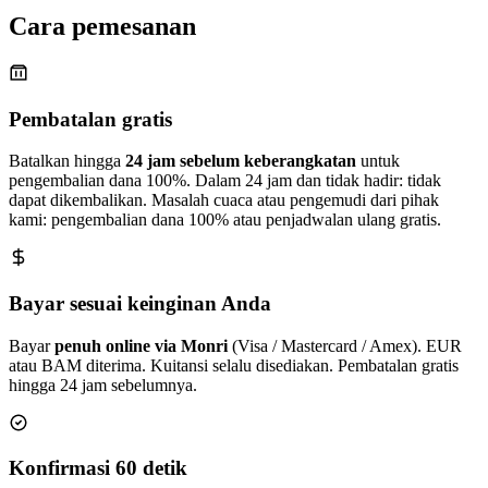
Cara pemesanan
Pembatalan gratis
Batalkan hingga
24 jam sebelum keberangkatan
untuk
pengembalian dana 100%. Dalam 24 jam dan tidak hadir: tidak
dapat dikembalikan. Masalah cuaca atau pengemudi dari pihak
kami: pengembalian dana 100% atau penjadwalan ulang gratis.
Bayar sesuai keinginan Anda
Bayar
penuh online via Monri
(Visa / Mastercard / Amex). EUR
atau BAM diterima. Kuitansi selalu disediakan. Pembatalan gratis
hingga 24 jam sebelumnya.
Konfirmasi 60 detik