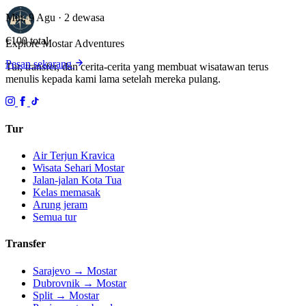
Min, 9 Agu · 2 dewasa
€100
total
Explore Mostar
Adventures
Pesan sekarang
Tur, transfer, dan cerita-cerita yang membuat wisatawan terus
menulis kepada kami lama setelah mereka pulang.
Tur
Air Terjun Kravica
Wisata Sehari Mostar
Jalan-jalan Kota Tua
Kelas memasak
Arung jeram
Semua tur
Transfer
Sarajevo → Mostar
Dubrovnik → Mostar
Split → Mostar