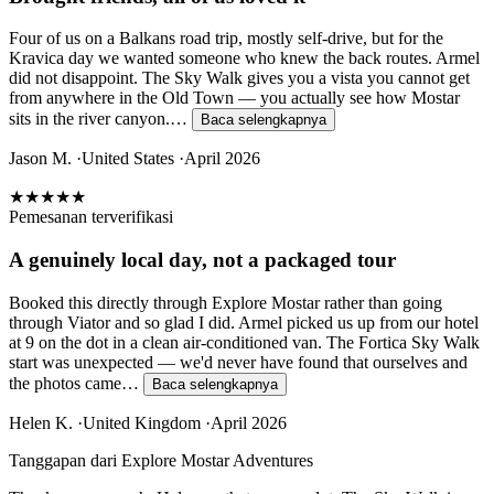
Four of us on a Balkans road trip, mostly self-drive, but for the
Kravica day we wanted someone who knew the back routes. Armel
did not disappoint. The Sky Walk gives you a vista you cannot get
from anywhere in the Old Town — you actually see how Mostar
sits in the river canyon.…
Baca selengkapnya
Jason M.
·
United States
·
April 2026
★★★★★
Pemesanan terverifikasi
A genuinely local day, not a packaged tour
Booked this directly through Explore Mostar rather than going
through Viator and so glad I did. Armel picked us up from our hotel
at 9 on the dot in a clean air-conditioned van. The Fortica Sky Walk
start was unexpected — we'd never have found that ourselves and
the photos came…
Baca selengkapnya
Helen K.
·
United Kingdom
·
April 2026
Tanggapan dari Explore Mostar Adventures