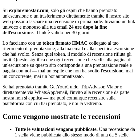
Su
exploremostar.com
, solo gli ospiti che hanno prenotato
un'escursione o un trasferimento direttamente tramite il nostro sito
web possono lasciare una recensione di prima parte. Inviamo un link
univoco e monouso alla tua email
24 ore dopo la fine
dell'escursione
. Il link è valido per 30 giorni.
Lo facciamo con un
token firmato HMAC
collegato al tuo
riferimento di prenotazione, alla tua email e alla specifica escursione
che hai svolto. Senza quel token, il modulo di recensione rifiuta gli
invii. Questo significa che ogni recensione che vedi sulla pagina di
un'escursione su questo sito corrisponde a una prenotazione reale e
pagata con noi — mai un ospite che non ha svolto l'escursione, mai
un concorrente, mai un bot automatizzato.
Se hai prenotato tramite GetYourGuide, TripAdvisor, Viator o
direttamente via WhatsApp/email, l'invito alla recensione da parte
nostra non si applica — ma puoi comunque recensire sulla
piattaforma con cui hai prenotato, e noi la vedremo.
Come vengono mostrate le recensioni
Tutte le valutazioni vengono pubblicate.
Una recensione da
1 stella viene pubblicata allo stesso modo di una da 5 stelle.