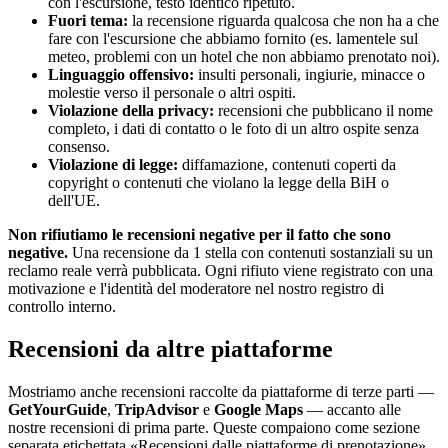
con l'escursione, testo identico ripetuto.
Fuori tema:
la recensione riguarda qualcosa che non ha a che
fare con l'escursione che abbiamo fornito (es. lamentele sul
meteo, problemi con un hotel che non abbiamo prenotato noi).
Linguaggio offensivo:
insulti personali, ingiurie, minacce o
molestie verso il personale o altri ospiti.
Violazione della privacy:
recensioni che pubblicano il nome
completo, i dati di contatto o le foto di un altro ospite senza
consenso.
Violazione di legge:
diffamazione, contenuti coperti da
copyright o contenuti che violano la legge della BiH o
dell'UE.
Non rifiutiamo le recensioni negative per il fatto che sono
negative.
Una recensione da 1 stella con contenuti sostanziali su un
reclamo reale verrà pubblicata. Ogni rifiuto viene registrato con una
motivazione e l'identità del moderatore nel nostro registro di
controllo interno.
Recensioni da altre piattaforme
Mostriamo anche recensioni raccolte da piattaforme di terze parti —
GetYourGuide
,
TripAdvisor
e
Google Maps
— accanto alle
nostre recensioni di prima parte. Queste compaiono come sezione
separata etichettata «Recensioni dalle piattaforme di prenotazione».