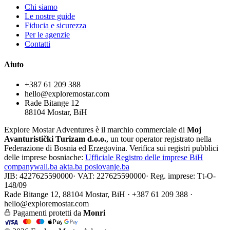
Chi siamo
Le nostre guide
Fiducia e sicurezza
Per le agenzie
Contatti
Aiuto
+387 61 209 388
hello@exploremostar.com
Rade Bitange 12
88104 Mostar, BiH
Explore Mostar Adventures è il marchio commerciale di
Moj
Avanturistički Turizam d.o.o.
, un tour operator registrato nella
Federazione di Bosnia ed Erzegovina. Verifica sui registri pubblici
delle imprese bosniache:
Ufficiale
Registro delle imprese BiH
companywall.ba
akta.ba
poslovanje.ba
JIB: 4227625590000
·
VAT: 227625590000
·
Reg. imprese: Tt-O-
148/09
Rade Bitange 12, 88104 Mostar, BiH · +387 61 209 388 ·
hello@exploremostar.com
Pagamenti protetti da
Monri