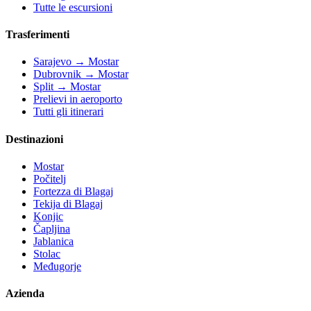
Tutte le escursioni
Trasferimenti
Sarajevo → Mostar
Dubrovnik → Mostar
Split → Mostar
Prelievi in aeroporto
Tutti gli itinerari
Destinazioni
Mostar
Počitelj
Fortezza di Blagaj
Tekija di Blagaj
Konjic
Čapljina
Jablanica
Stolac
Međugorje
Azienda