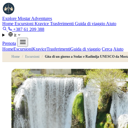
Explore Mostar
Adventures
Home
Escursioni
Kravice
Trasferimenti
Guida di viaggio
Aiuto
+387 61 209 388
it
Prenota
Home
Escursioni
Kravice
Trasferimenti
Guida di viaggio
Cerca
Aiuto
Home
/
Escursioni
/
Gita di un giorno a Stolac e Radimlja UNESCO da Mostar