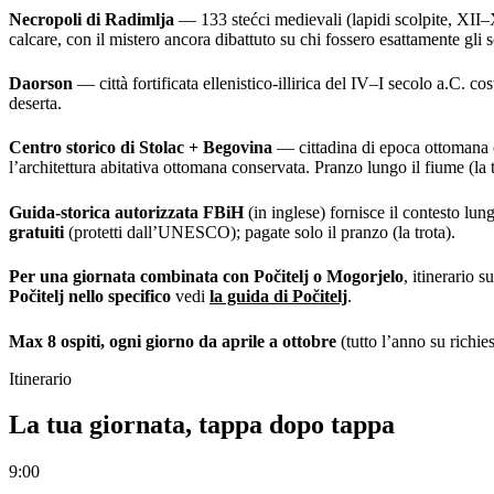
Necropoli di Radimlja
— 133 stećci medievali (lapidi scolpite, XII–
calcare, con il mistero ancora dibattuto su chi fossero esattamente gli s
Daorson
— città fortificata ellenistico-illirica del IV–I secolo a.C. co
deserta.
Centro storico di Stolac + Begovina
— cittadina di epoca ottomana co
l’architettura abitativa ottomana conservata. Pranzo lungo il fiume (la t
Guida-storica autorizzata FBiH
(in inglese) fornisce il contesto lun
gratuiti
(protetti dall’UNESCO); pagate solo il pranzo (la trota).
Per una giornata combinata con Počitelj o Mogorjelo
, itinerario 
Počitelj nello specifico
vedi
la guida di Počitelj
.
Max 8 ospiti, ogni giorno da aprile a ottobre
(tutto l’anno su rich
Itinerario
La tua giornata, tappa dopo tappa
9:00