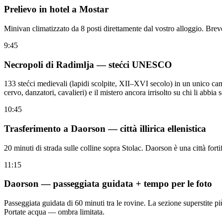
Prelievo in hotel a Mostar
Minivan climatizzato da 8 posti direttamente dal vostro alloggio. Breve 
9:45
Necropoli di Radimlja — stećci UNESCO
133 stećci medievali (lapidi scolpite, XII–XVI secolo) in un unico cam
cervo, danzatori, cavalieri) e il mistero ancora irrisolto su chi li abbia s
10:45
Trasferimento a Daorson — città illirica ellenistica
20 minuti di strada sulle colline sopra Stolac. Daorson è una città forti
11:15
Daorson — passeggiata guidata + tempo per le foto
Passeggiata guidata di 60 minuti tra le rovine. La sezione superstite pi
Portate acqua — ombra limitata.