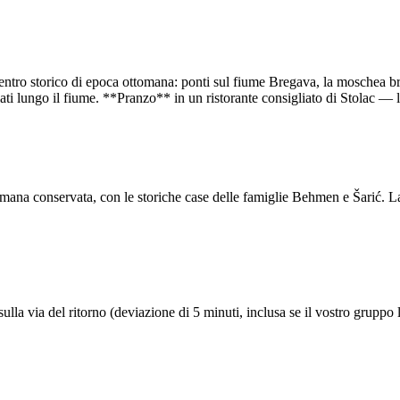
 centro storico di epoca ottomana: ponti sul fiume Bregava, la moschea br
lati lungo il fiume. **Pranzo** in un ristorante consigliato di Stolac — la
omana conservata, con le storiche case delle famiglie Behmen e Šarić. La
sulla via del ritorno (deviazione di 5 minuti, inclusa se il vostro gruppo 