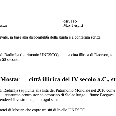
GRUPPO
ostar
Max 8 ospiti
vate, in base alla disponibilità della guida e a conferma scritta.
Radimlja (patrimonio UNESCO), antica città illirica di Daorson, tour a p
n 60 secondi.
Mostar — città illirica del IV secolo a.C., s
Radimlja (aggiunta alla lista del Patrimonio Mondiale nel 2016 come u
e il restaurato centro storico ottomano di Stolac lungo il fiume Bregava. 
endervi il vostro tempo in ogni sito.
hotel di Mostar, che copre tre siti di livello UNESCO: