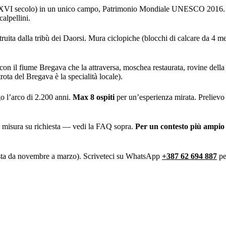
XVI secolo) in un unico campo, Patrimonio Mondiale UNESCO 2016. Figur
calpellini.
struita dalla tribù dei Daorsi. Mura ciclopiche (blocchi di calcare da 4 me
n il fiume Bregava che la attraversa, moschea restaurata, rovine della 
rota del Bregava è la specialità locale).
go l’arco di 2.200 anni.
Max 8 ospiti
per un’esperienza mirata. Prelievo i
su misura su richiesta — vedi la FAQ sopra.
Per un contesto più ampio
iesta da novembre a marzo). Scriveteci su WhatsApp
+387 62 694 887
pe