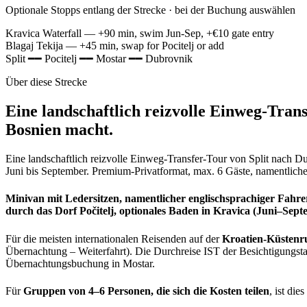
Optionale Stopps entlang der Strecke · bei der Buchung auswählen
Kravica Waterfall
— +90 min, swim Jun-Sep, +€10 gate entry
Blagaj Tekija
— +45 min, swap for Pocitelj or add
Split
━━
Pocitelj
━━
Mostar
━━
Dubrovnik
Über diese Strecke
Eine landschaftlich reizvolle Einweg-Trans
Bosnien macht.
Eine landschaftlich reizvolle Einweg-Transfer-Tour von Split nach Du
Juni bis September. Premium-Privatformat, max. 6 Gäste, namentlich
Minivan mit Ledersitzen, namentlicher englischsprachiger Fahre
durch das Dorf Počitelj, optionales Baden in Kravica (Juni–Sept
Für die meisten internationalen Reisenden auf der
Kroatien-Küstenr
Übernachtung – Weiterfahrt). Die Durchreise IST der Besichtigungs
Übernachtungsbuchung in Mostar.
Für
Gruppen von 4–6 Personen, die sich die Kosten teilen
, ist di