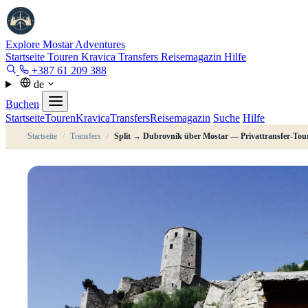
Explore Mostar
Adventures
Startseite
Touren
Kravica
Transfers
Reisemagazin
Hilfe
+387 61 209 388
de
Buchen
Startseite
Touren
Kravica
Transfers
Reisemagazin
Suche
Hilfe
Startseite
/
Transfers
/
Split → Dubrovnik über Mostar — Privattransfer-Tou