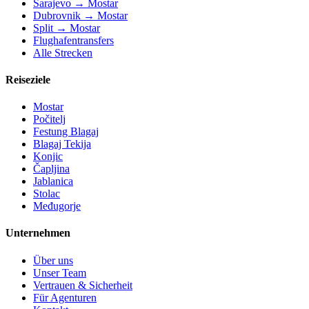
Sarajevo → Mostar
Dubrovnik → Mostar
Split → Mostar
Flughafentransfers
Alle Strecken
Reiseziele
Mostar
Počitelj
Festung Blagaj
Blagaj Tekija
Konjic
Čapljina
Jablanica
Stolac
Međugorje
Unternehmen
Über uns
Unser Team
Vertrauen & Sicherheit
Für Agenturen