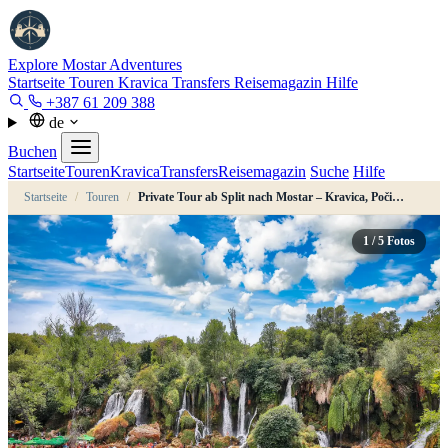
Explore Mostar
Adventures
Startseite
Touren
Kravica
Transfers
Reisemagazin
Hilfe
+387 61 209 388
de
Buchen
Startseite
Touren
Kravica
Transfers
Reisemagazin
Suche
Hilfe
Startseite
/
Touren
/
Private Tour ab Split nach Mostar – Kravica, Počitelj, Blagaj
1
/ 5 Fotos