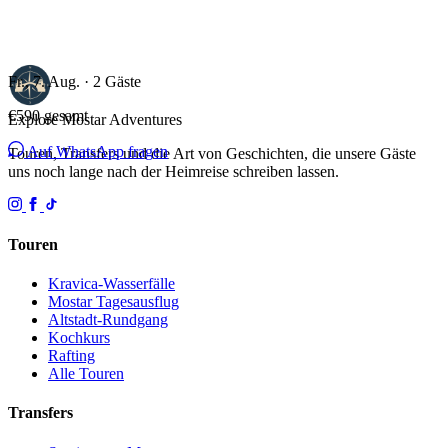
Fr., 7. Aug. · 2 Gäste
€590
gesamt
Explore Mostar
Adventures
Auf WhatsApp fragen
Touren, Transfers und die Art von Geschichten, die unsere Gäste
uns noch lange nach der Heimreise schreiben lassen.
Touren
Kravica-Wasserfälle
Mostar Tagesausflug
Altstadt-Rundgang
Kochkurs
Rafting
Alle Touren
Transfers