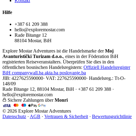
Kontakt
Hilfe
+387 61 209 388
hello@exploremostar.com
Rade Bitange 12
88104 Mostar, BiH
Explore Mostar Adventures ist die Handelsmarke der
Moj
Avanturistički Turizam d.o.o.
, eines in der Föderation BiH
registrierten Reiseveranstalters. Überprüfen Sie dies in den
öffentlichen bosnischen Handelsregistern:
Offiziell
Handelsregister
BiH
companywall.ba
akta.ba
poslovanje.ba
JIB: 4227625590000
·
VAT: 227625590000
·
Handelsreg.: Tt-O-
148/09
Rade Bitange 12, 88104 Mostar, BiH · +387 61 209 388 ·
hello@exploremostar.com
Sichere Zahlungen über
Monri
© 2026 Explore Mostar Adventures
Datenschutz
·
AGB
·
Vertrauen & Sicherheit
·
Bewertungsrichtlinie