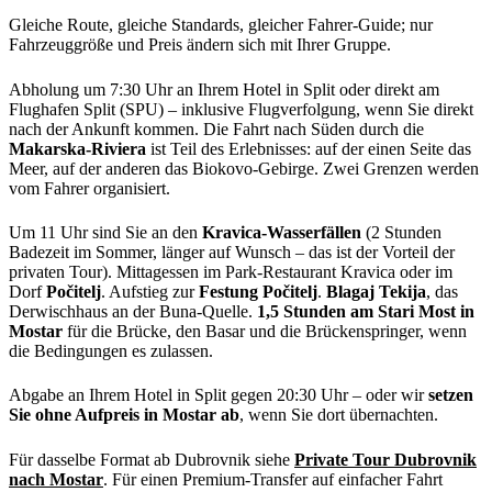
Gleiche Route, gleiche Standards, gleicher Fahrer-Guide; nur
Fahrzeuggröße und Preis ändern sich mit Ihrer Gruppe.
Abholung um 7:30 Uhr an Ihrem Hotel in Split oder direkt am
Flughafen Split (SPU) – inklusive Flugverfolgung, wenn Sie direkt
nach der Ankunft kommen. Die Fahrt nach Süden durch die
Makarska-Riviera
ist Teil des Erlebnisses: auf der einen Seite das
Meer, auf der anderen das Biokovo-Gebirge. Zwei Grenzen werden
vom Fahrer organisiert.
Um 11 Uhr sind Sie an den
Kravica-Wasserfällen
(2 Stunden
Badezeit im Sommer, länger auf Wunsch – das ist der Vorteil der
privaten Tour). Mittagessen im Park-Restaurant Kravica oder im
Dorf
Počitelj
. Aufstieg zur
Festung Počitelj
.
Blagaj Tekija
, das
Derwischhaus an der Buna-Quelle.
1,5 Stunden am Stari Most in
Mostar
für die Brücke, den Basar und die Brückenspringer, wenn
die Bedingungen es zulassen.
Abgabe an Ihrem Hotel in Split gegen 20:30 Uhr – oder wir
setzen
Sie ohne Aufpreis in Mostar ab
, wenn Sie dort übernachten.
Für dasselbe Format ab Dubrovnik siehe
Private Tour Dubrovnik
nach Mostar
. Für einen Premium-Transfer auf einfacher Fahrt