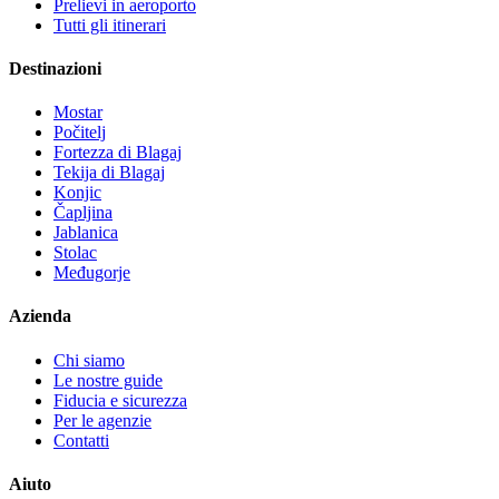
Prelievi in aeroporto
Tutti gli itinerari
Destinazioni
Mostar
Počitelj
Fortezza di Blagaj
Tekija di Blagaj
Konjic
Čapljina
Jablanica
Stolac
Međugorje
Azienda
Chi siamo
Le nostre guide
Fiducia e sicurezza
Per le agenzie
Contatti
Aiuto