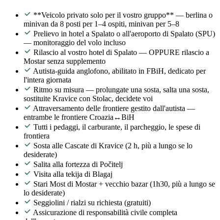
**Veicolo privato solo per il vostro gruppo** — berlina o
minivan da 8 posti per 1–4 ospiti, minivan per 5–8
Prelievo in hotel a Spalato o all'aeroporto di Spalato (SPU)
— monitoraggio del volo incluso
Rilascio al vostro hotel di Spalato — OPPURE rilascio a
Mostar senza supplemento
Autista-guida anglofono, abilitato in FBiH, dedicato per
l'intera giornata
Ritmo su misura — prolungate una sosta, salta una sosta,
sostituite Kravice con Stolac, decidete voi
Attraversamento delle frontiere gestito dall'autista —
entrambe le frontiere Croazia↔BiH
Tutti i pedaggi, il carburante, il parcheggio, le spese di
frontiera
Sosta alle Cascate di Kravice (2 h, più a lungo se lo
desiderate)
Salita alla fortezza di Počitelj
Visita alla tekija di Blagaj
Stari Most di Mostar + vecchio bazar (1h30, più a lungo se
lo desiderate)
Seggiolini / rialzi su richiesta (gratuiti)
Assicurazione di responsabilità civile completa