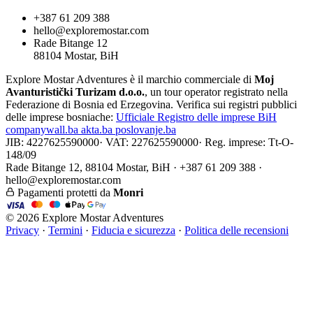
+387 61 209 388
hello@exploremostar.com
Rade Bitange 12
88104 Mostar, BiH
Explore Mostar Adventures è il marchio commerciale di
Moj
Avanturistički Turizam d.o.o.
, un tour operator registrato nella
Federazione di Bosnia ed Erzegovina. Verifica sui registri pubblici
delle imprese bosniache:
Ufficiale
Registro delle imprese BiH
companywall.ba
akta.ba
poslovanje.ba
JIB: 4227625590000
·
VAT: 227625590000
·
Reg. imprese: Tt-O-
148/09
Rade Bitange 12, 88104 Mostar, BiH · +387 61 209 388 ·
hello@exploremostar.com
Pagamenti protetti da
Monri
© 2026 Explore Mostar Adventures
Privacy
·
Termini
·
Fiducia e sicurezza
·
Politica delle recensioni