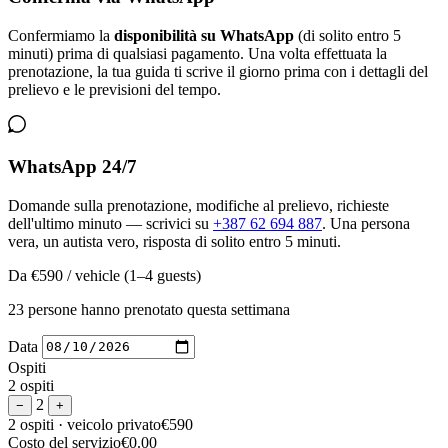
Confermiamo la
disponibilità su WhatsApp
(di solito entro 5
minuti) prima di qualsiasi pagamento. Una volta effettuata la
prenotazione, la tua guida ti scrive il giorno prima con i dettagli del
prelievo e le previsioni del tempo.
WhatsApp 24/7
Domande sulla prenotazione, modifiche al prelievo, richieste
dell'ultimo minuto — scrivici su
+387 62 694 887
. Una persona
vera, un autista vero, risposta di solito entro 5 minuti.
Da
€590
/ vehicle (1–4 guests)
23 persone hanno prenotato questa settimana
Data
Ospiti
2 ospiti
2
−
+
2 ospiti
· veicolo privato
€590
Costo del servizio
€0.00