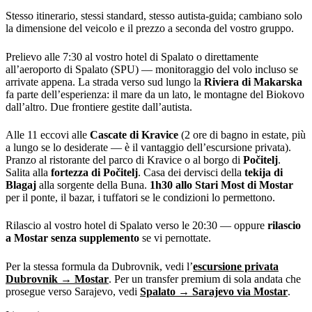
Stesso itinerario, stessi standard, stesso autista-guida; cambiano solo
la dimensione del veicolo e il prezzo a seconda del vostro gruppo.
Prelievo alle 7:30 al vostro hotel di Spalato o direttamente
all’aeroporto di Spalato (SPU) — monitoraggio del volo incluso se
arrivate appena. La strada verso sud lungo la
Riviera di Makarska
fa parte dell’esperienza: il mare da un lato, le montagne del Biokovo
dall’altro. Due frontiere gestite dall’autista.
Alle 11 eccovi alle
Cascate di Kravice
(2 ore di bagno in estate, più
a lungo se lo desiderate — è il vantaggio dell’escursione privata).
Pranzo al ristorante del parco di Kravice o al borgo di
Počitelj
.
Salita alla
fortezza di Počitelj
. Casa dei dervisci della
tekija di
Blagaj
alla sorgente della Buna.
1h30 allo Stari Most di Mostar
per il ponte, il bazar, i tuffatori se le condizioni lo permettono.
Rilascio al vostro hotel di Spalato verso le 20:30 — oppure
rilascio
a Mostar senza supplemento
se vi pernottate.
Per la stessa formula da Dubrovnik, vedi l’
escursione privata
Dubrovnik → Mostar
. Per un transfer premium di sola andata che
prosegue verso Sarajevo, vedi
Spalato → Sarajevo via Mostar
.