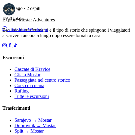
lun 10 ago · 2 ospiti
€590
totale
Explore Mostar
Adventures
Chiedi su WhatsApp
Escursioni, trasferimenti e il tipo di storie che spingono i viaggiatori
a scriverci ancora a lungo dopo essere tornati a casa.
Escursioni
Cascate di Kravice
Gita a Mostar
Passeggiata nel centro storico
Corso di cucina
Rafting
Tutte le escursioni
Trasferimenti
Sarajevo → Mostar
Dubrovnik → Mostar
Split → Mostar