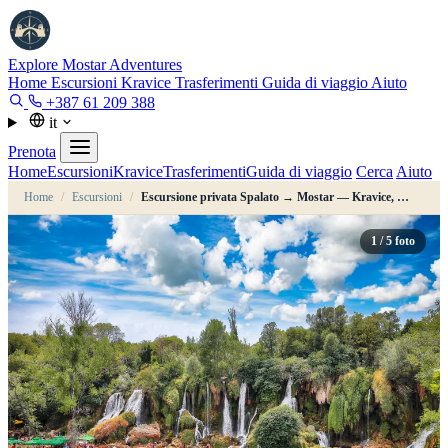
Explore Mostar
Adventures
Home
Escursioni
Kravice
Trasferimenti
Guida di viaggio
Aiuto
+387 61 209 388
it
Prenota
Home
Escursioni
Kravice
Trasferimenti
Guida di viaggio
Cerca
Aiuto
Home
/
Escursioni
/
Escursione privata Spalato → Mostar — Kravice, Počitelj, Blagaj
1
/ 5 foto