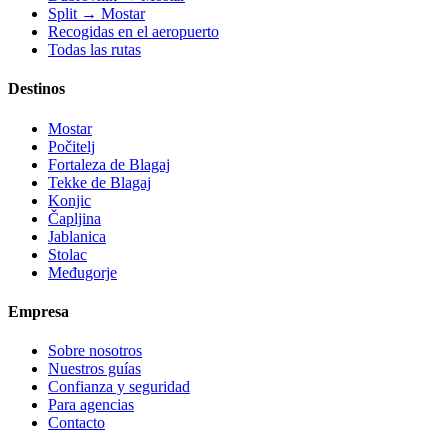
Split → Mostar
Recogidas en el aeropuerto
Todas las rutas
Destinos
Mostar
Počitelj
Fortaleza de Blagaj
Tekke de Blagaj
Konjic
Čapljina
Jablanica
Stolac
Međugorje
Empresa
Sobre nosotros
Nuestros guías
Confianza y seguridad
Para agencias
Contacto