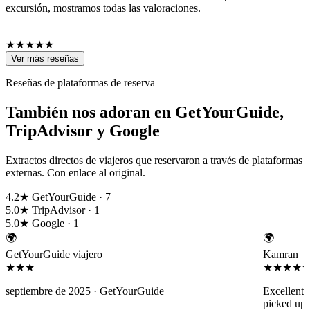
excursión, mostramos todas las valoraciones.
—
★★★★★
Ver más reseñas
Reseñas de plataformas de reserva
También nos adoran en GetYourGuide,
TripAdvisor y Google
Extractos directos de viajeros que reservaron a través de plataformas
externas. Con enlace al original.
4.2★
GetYourGuide · 7
5.0★
TripAdvisor · 1
5.0★
Google · 1
🌍
🌍
GetYourGuide viajero
Kamran
★★★
★★★★
septiembre de 2025 ·
GetYourGuide
Excellent 
picked up 