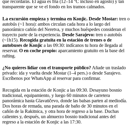
que recordarás. El agua es fría (12–14 °C incluso en agosto) y tan
transparente que se ve el fondo en los tramos calmados.
La excursión empieza y termina en Konjic.
Desde Mostar:
tren o
autobús (~1 hora): ambos circulan cada hora a lo largo del
panorámico cañón del Neretva, y muchos huéspedes consideran el
trayecto parte de la experiencia.
Desde Sarajevo:
tren o autobús
(~1h15).
Recogida gratuita en la estación de trenes o de
autobuses de Konjic
a las 09:30: indícanos tu hora de llegada al
reservar.
O en coche propio:
aparcamiento gratuito en la base del
rafting.
¿No quieres lidiar con el transporte público?
Añade un traslado
privado: ida y vuelta desde Mostar (1–4 pers.) o desde Sarajevo.
Escríbenos por WhatsApp al reservar para confirmar.
Recogida en la estación de Konjic a las 09:30. Desayuno bosnio
tradicional, equipamiento, y luego 60 minutos de carretera
panorámica hasta Glavatičevo, donde las balsas parten al mediodía.
Dos horas de remada, una parada de baño de 30 minutos en el
cañón de la Rakitnica, y otra hora de regreso a la base. Duchas
calientes y, después, un almuerzo bosnio tradicional antes del
regreso a la estación de Konjic a las 17:30.