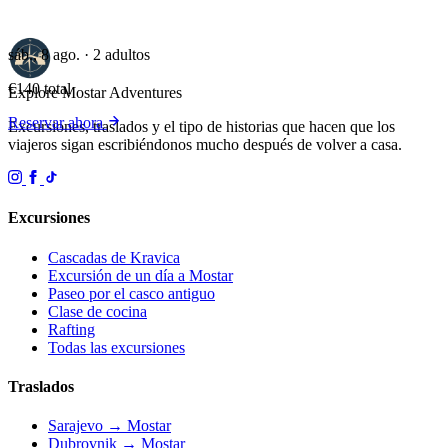
sáb., 8 ago. · 2 adultos
€140
total
Explore Mostar
Adventures
Reservar ahora
Excursiones, traslados y el tipo de historias que hacen que los
viajeros sigan escribiéndonos mucho después de volver a casa.
Excursiones
Cascadas de Kravica
Excursión de un día a Mostar
Paseo por el casco antiguo
Clase de cocina
Rafting
Todas las excursiones
Traslados
Sarajevo → Mostar
Dubrovnik → Mostar