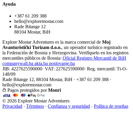
Ayuda
+387 61 209 388
hello@exploremostar.com
Rade Bitange 12
88104 Mostar, BiH
Explore Mostar Adventures es la marca comercial de
Moj
Avanturistički Turizam d.o.o.
, un operador turístico registrado en
la Federación de Bosnia y Herzegovina. Verifíquelo en los registros
mercantiles públicos de Bosnia:
Oficial
Registro Mercantil de BiH
companywall.ba
akta.ba
poslovanje.ba
JIB: 4227625590000
·
VAT: 227625590000
·
Reg. mercantil: Tt-O-
148/09
Rade Bitange 12, 88104 Mostar, BiH · +387 61 209 388 ·
hello@exploremostar.com
Pagos protegidos por
Monri
© 2026 Explore Mostar Adventures
Privacidad
·
Términos
·
Confianza y seguridad
·
Política de reseñas