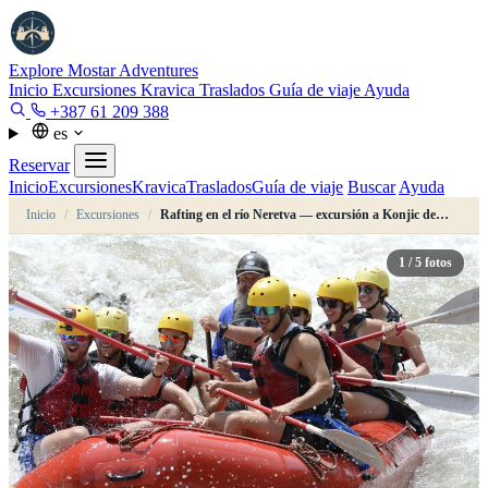
Explore Mostar
Adventures
Inicio
Excursiones
Kravica
Traslados
Guía de viaje
Ayuda
+387 61 209 388
es
Reservar
Inicio
Excursiones
Kravica
Traslados
Guía de viaje
Buscar
Ayuda
Inicio
/
Excursiones
/
Rafting en el río Neretva — excursión a Konjic desde Mostar o Sarajevo
1
/ 5 fotos