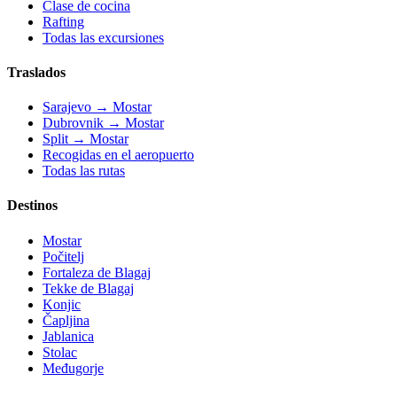
Clase de cocina
Rafting
Todas las excursiones
Traslados
Sarajevo → Mostar
Dubrovnik → Mostar
Split → Mostar
Recogidas en el aeropuerto
Todas las rutas
Destinos
Mostar
Počitelj
Fortaleza de Blagaj
Tekke de Blagaj
Konjic
Čapljina
Jablanica
Stolac
Međugorje