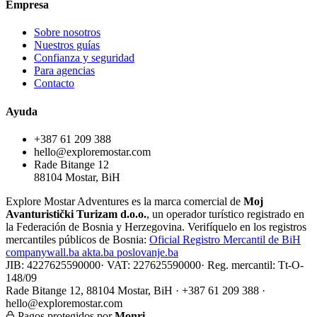
Empresa
Sobre nosotros
Nuestros guías
Confianza y seguridad
Para agencias
Contacto
Ayuda
+387 61 209 388
hello@exploremostar.com
Rade Bitange 12
88104 Mostar, BiH
Explore Mostar Adventures es la marca comercial de
Moj
Avanturistički Turizam d.o.o.
, un operador turístico registrado en
la Federación de Bosnia y Herzegovina. Verifíquelo en los registros
mercantiles públicos de Bosnia:
Oficial
Registro Mercantil de BiH
companywall.ba
akta.ba
poslovanje.ba
JIB: 4227625590000
·
VAT: 227625590000
·
Reg. mercantil: Tt-O-
148/09
Rade Bitange 12, 88104 Mostar, BiH · +387 61 209 388 ·
hello@exploremostar.com
Pagos protegidos por
Monri