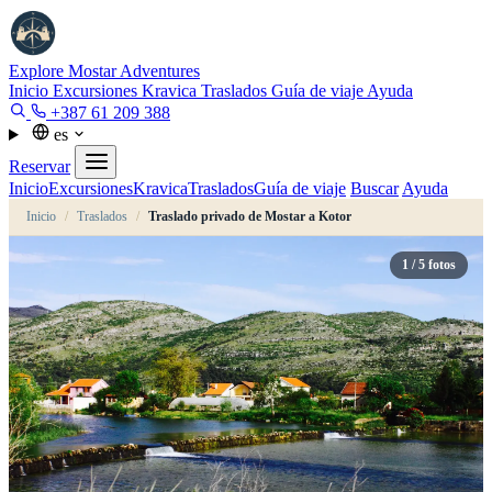
Explore Mostar
Adventures
Inicio
Excursiones
Kravica
Traslados
Guía de viaje
Ayuda
+387 61 209 388
es
Reservar
Inicio
Excursiones
Kravica
Traslados
Guía de viaje
Buscar
Ayuda
Inicio
/
Traslados
/
Traslado privado de Mostar a Kotor
1
/ 5 fotos