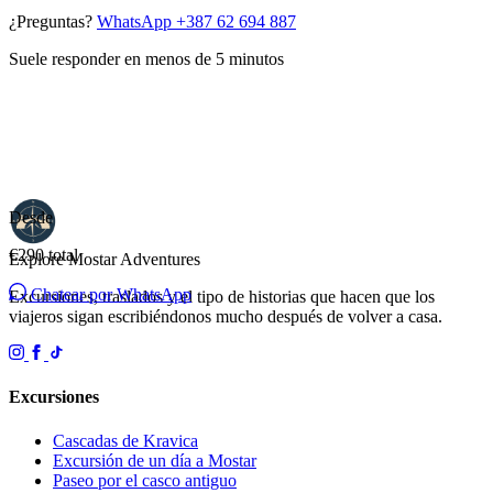
¿Preguntas?
WhatsApp +387 62 694 887
Suele responder en menos de 5 minutos
Desde
€290
total
Explore Mostar
Adventures
Chatear por WhatsApp
Excursiones, traslados y el tipo de historias que hacen que los
viajeros sigan escribiéndonos mucho después de volver a casa.
Excursiones
Cascadas de Kravica
Excursión de un día a Mostar
Paseo por el casco antiguo