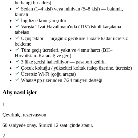
herhangi bir adres)
Sedan (1–4 kişi) veya minivan (5–8 kişi) — bakımlı,
klimalı
İngilizce konuşan şoför
Varışta Tivat Havalimanı'nda (TIV) isimli karşılama
tabelası
Uçuş takibi — uçağınız gecikirse 1 saate kadar ücretsiz
bekleme
Tüm geçiş ücretleri, yakıt ve 4 sınır harcı (BH–
Hırvatistan–Karadağ ve geri)
3 ülke geçişi hallediliyor — pasaport getirin
Çocuk koltuğu / yükseltici koltuk (talep üzerine, ücretsiz)
Ücretsiz Wi-Fi (çoğu araçta)
WhatsApp üzerinden 7/24 müşteri desteği
Alış nasıl işler
1
Çevrimiçi rezervasyon
60 saniyede onay. Sürücü 12 saat içinde atanır.
2