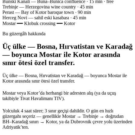
Bunski Kanali
— Buna–Bunica confluence · 15 min · free
Trebinje
— Herzegovina wine country · 45 min
Perast
— Bay of Kotor baroque town · 90 min
Herceg Novi
— sahil eski kasabası · 45 min
Mostar
━━
Klobuk crossing
━━
Kotor
Bu güzergâh hakkında
Üç ülke — Bosna, Hırvatistan ve Karadağ
— boyunca Mostar ile Kotor arasında
sınır ötesi özel transfer.
Üç ülke — Bosna, Hırvatistan ve Karadağ — boyunca Mostar ile
Kotor arasında sınır ötesi özel transfer.
Mostar veya Kotor’da herhangi bir adresten alış (ya da uçuş
takibiyle Tivat Havalimanı TIV).
Yolculuk 4 saat sürer; 3 sınır geçişi dahildir. O gün en hızlı
güzergahı seçeriz — genellikle Mostar → Trebinje → doğrudan
BH–Karadağ sınırı → Kotor, ya da Dubrovnik çevre yolu üzerinden
Adriyatik’ten.