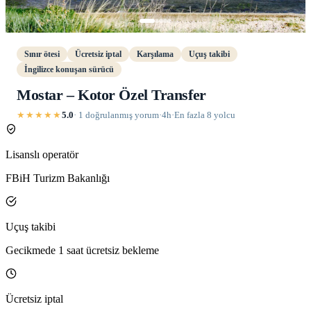
Sınır ötesi
Ücretsiz iptal
Karşılama
Uçuş takibi
İngilizce konuşan sürücü
Mostar – Kotor Özel Transfer
★★★★★
5.0
· 1 doğrulanmış yorum
·
4h
·
En fazla 8 yolcu
Lisanslı operatör
FBiH Turizm Bakanlığı
Uçuş takibi
Gecikmede 1 saat ücretsiz bekleme
Ücretsiz iptal