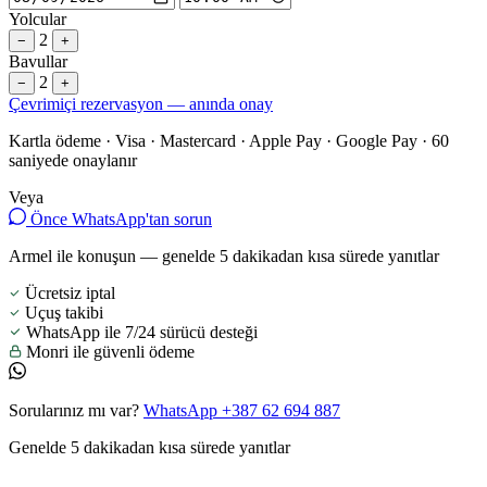
Yolcular
2
−
+
Bavullar
2
−
+
Çevrimiçi rezervasyon — anında onay
Kartla ödeme · Visa · Mastercard · Apple Pay · Google Pay · 60
saniyede onaylanır
Veya
Önce WhatsApp'tan sorun
Armel ile konuşun — genelde 5 dakikadan kısa sürede yanıtlar
Ücretsiz iptal
Uçuş takibi
WhatsApp ile 7/24 sürücü desteği
Monri ile güvenli ödeme
Sorularınız mı var?
WhatsApp +387 62 694 887
Genelde 5 dakikadan kısa sürede yanıtlar