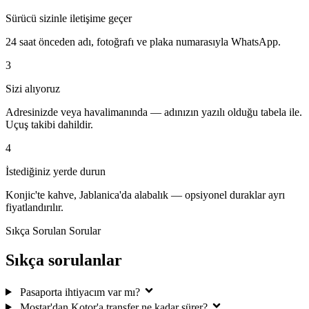
Sürücü sizinle iletişime geçer
24 saat önceden adı, fotoğrafı ve plaka numarasıyla WhatsApp.
3
Sizi alıyoruz
Adresinizde veya havalimanında — adınızın yazılı olduğu tabela ile.
Uçuş takibi dahildir.
4
İstediğiniz yerde durun
Konjic'te kahve, Jablanica'da alabalık — opsiyonel duraklar ayrı
fiyatlandırılır.
Sıkça Sorulan Sorular
Sıkça sorulanlar
Pasaporta ihtiyacım var mı?
Mostar'dan Kotor'a transfer ne kadar sürer?