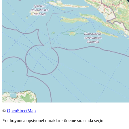
©
OpenStreetMap
Yol boyunca opsiyonel duraklar · ödeme sırasında seçin