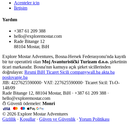
Acenteler için
İletişim
Yardım
+387 61 209 388
hello@exploremostar.com
Rade Bitange 12
88104 Mostar, BiH
Explore Mostar Adventures, Bosna-Hersek Federasyonu'nda kayıtlı
bir tur operatörü olan
Moj Avanturistički Turizam d.o.o.
şirketinin
ticari markasıdır. Bosna'nın kamuya açık şirket sicillerinden
doğrulayın:
Resmi
BiH Ticaret Sicili
companywall.ba
akta.ba
poslovanje.ba
JIB: 4227625590000
·
VAT: 227625590000
·
Ticaret Sicil: Tt-O-
148/09
Rade Bitange 12, 88104 Mostar, BiH · +387 61 209 388 ·
hello@exploremostar.com
Güvenli ödemeler:
Monri
© 2026 Explore Mostar Adventures
Gizlilik
·
Koşullar
·
Güven ve Güvenlik
·
Yorum Politikası