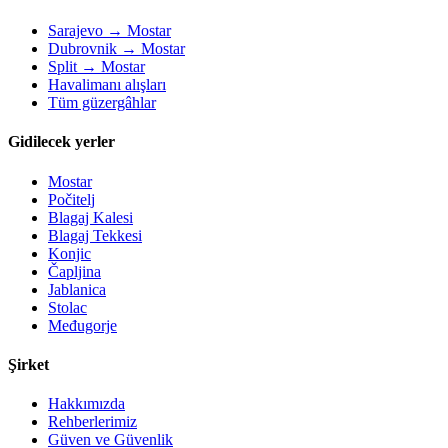
Sarajevo → Mostar
Dubrovnik → Mostar
Split → Mostar
Havalimanı alışları
Tüm güzergâhlar
Gidilecek yerler
Mostar
Počitelj
Blagaj Kalesi
Blagaj Tekkesi
Konjic
Čapljina
Jablanica
Stolac
Međugorje
Şirket
Hakkımızda
Rehberlerimiz
Güven ve Güvenlik