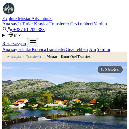
Explore Mostar
Adventures
Ana sayfa
Turlar
Kravica
Transferler
Gezi rehberi
Yardım
+387 61 209 388
tr
Rezervasyon
Ana sayfa
Turlar
Kravica
Transferler
Gezi rehberi
Ara
Yardım
Ana sayfa
/
Transferler
/
Mostar – Kotor Özel Transfer
1
/ 5 fotoğraf