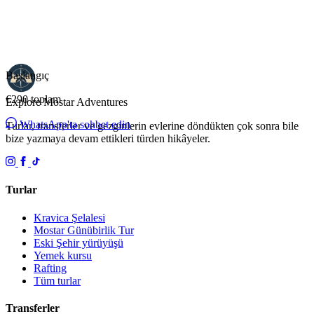
Başlangıç
€290
toplam
Explore Mostar
Adventures
WhatsApp'ta sohbet edin
Turlar, transferler ve gezginlerin evlerine döndükten çok sonra bile
bize yazmaya devam ettikleri türden hikâyeler.
Turlar
Kravica Şelalesi
Mostar Günübirlik Tur
Eski Şehir yürüyüşü
Yemek kursu
Rafting
Tüm turlar
Transferler