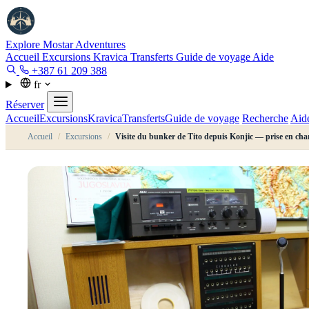
Explore Mostar
Adventures
Accueil
Excursions
Kravica
Transferts
Guide de voyage
Aide
+387 61 209 388
fr
Réserver
Accueil
Excursions
Kravica
Transferts
Guide de voyage
Recherche
Aid
Accueil
/
Excursions
/
Visite du bunker de Tito depuis Konjic — prise en cha