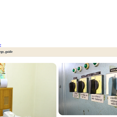
e
rge, guide