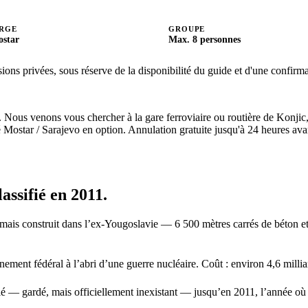
ARGE
GROUPE
ostar
Max. 8 personnes
ons privées, sous réserve de la disponibilité du guide et d'une confirmat
ous venons vous chercher à la gare ferroviaire ou routière de Konjic, v
é Mostar / Sarajevo en option.
Annulation gratuite jusqu'à 24 heures av
assifié en 2011.
is construit dans l’ex-Yougoslavie — 6 500 mètres carrés de béton et d’
ment fédéral à l’abri d’une guerre nucléaire. Coût : environ 4,6 milliard
llé — gardé, mais officiellement inexistant — jusqu’en 2011, l’année où