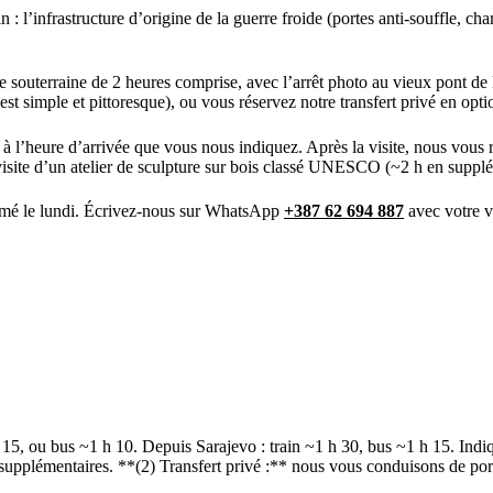
 : l’infrastructure d’origine de la guerre froide (portes anti-souffle, 
 souterraine de 2 heures comprise, avec l’arrêt photo au vieux pont de 
st simple et pittoresque), ou vous réservez notre transfert privé en opt
 l’heure d’arrivée que vous nous indiquez. Après la visite, nous vous re
 visite d’un atelier de sculpture sur bois classé UNESCO (~2 h en suppl
fermé le lundi. Écrivez-nous sur WhatsApp
+387 62 694 887
avec votre vi
15, ou bus ~1 h 10. Depuis Sarajevo : train ~1 h 30, bus ~1 h 15. Indi
s supplémentaires. **(2) Transfert privé :** nous vous conduisons de po