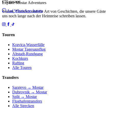
€70
gesamt
Explore Mostar
Adventures
Auf WhatsApp fragen
Touren, Transfers und die Art von Geschichten, die unsere Gäste
uns noch lange nach der Heimreise schreiben lassen.
Touren
Kravica-Wasserfälle
Mostar Tagesausflug
Altstadt-Rundgang
Kochkurs
Rafting
Alle Touren
Transfers
Sarajevo → Mostar
Dubrovnik → Mostar
Split → Mostar
Flughafentransfers
Alle Strecken