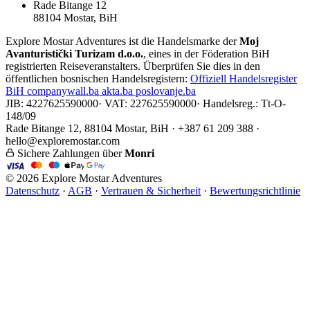
Rade Bitange 12
88104 Mostar, BiH
Explore Mostar Adventures ist die Handelsmarke der
Moj
Avanturistički Turizam d.o.o.
, eines in der Föderation BiH
registrierten Reiseveranstalters. Überprüfen Sie dies in den
öffentlichen bosnischen Handelsregistern:
Offiziell
Handelsregister
BiH
companywall.ba
akta.ba
poslovanje.ba
JIB: 4227625590000
·
VAT: 227625590000
·
Handelsreg.: Tt-O-
148/09
Rade Bitange 12, 88104 Mostar, BiH · +387 61 209 388 ·
hello@exploremostar.com
Sichere Zahlungen über
Monri
© 2026 Explore Mostar Adventures
Datenschutz
·
AGB
·
Vertrauen & Sicherheit
·
Bewertungsrichtlinie