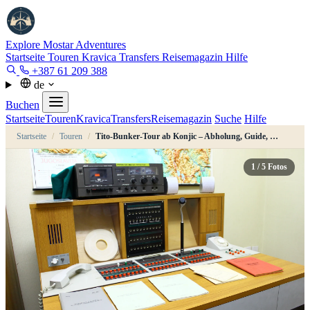
Explore Mostar
Adventures
Startseite
Touren
Kravica
Transfers
Reisemagazin
Hilfe
+387 61 209 388
de
Buchen
Startseite
Touren
Kravica
Transfers
Reisemagazin
Suche
Hilfe
Startseite
/
Touren
/
Tito-Bunker-Tour ab Konjic – Abholung, Guide, Eintritt inklusive
1
/ 5 Fotos