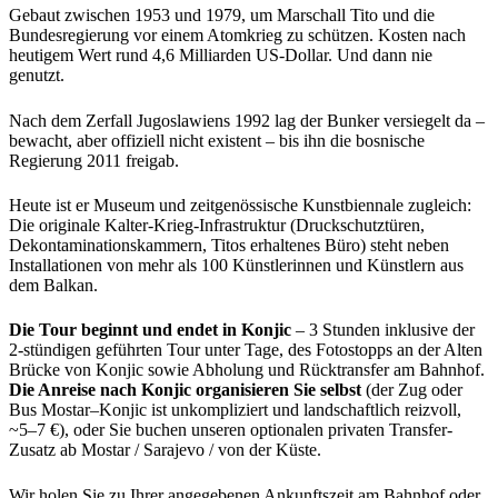
Gebaut zwischen 1953 und 1979, um Marschall Tito und die
Bundesregierung vor einem Atomkrieg zu schützen. Kosten nach
heutigem Wert rund 4,6 Milliarden US-Dollar. Und dann nie
genutzt.
Nach dem Zerfall Jugoslawiens 1992 lag der Bunker versiegelt da –
bewacht, aber offiziell nicht existent – bis ihn die bosnische
Regierung 2011 freigab.
Heute ist er Museum und zeitgenössische Kunstbiennale zugleich:
Die originale Kalter-Krieg-Infrastruktur (Druckschutztüren,
Dekontaminationskammern, Titos erhaltenes Büro) steht neben
Installationen von mehr als 100 Künstlerinnen und Künstlern aus
dem Balkan.
Die Tour beginnt und endet in Konjic
– 3 Stunden inklusive der
2-stündigen geführten Tour unter Tage, des Fotostopps an der Alten
Brücke von Konjic sowie Abholung und Rücktransfer am Bahnhof.
Die Anreise nach Konjic organisieren Sie selbst
(der Zug oder
Bus Mostar–Konjic ist unkompliziert und landschaftlich reizvoll,
~5–7 €), oder Sie buchen unseren optionalen privaten Transfer-
Zusatz ab Mostar / Sarajevo / von der Küste.
Wir holen Sie zu Ihrer angegebenen Ankunftszeit am Bahnhof oder