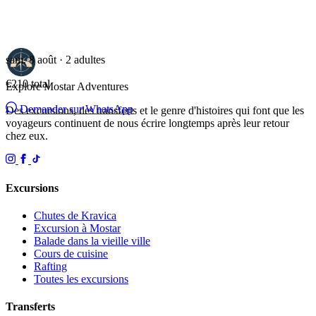
sam. 8 août · 2 adultes
€210
total
Explore Mostar
Adventures
Demander sur WhatsApp
Des excursions, des transferts et le genre d'histoires qui font que les
voyageurs continuent de nous écrire longtemps après leur retour
chez eux.
Excursions
Chutes de Kravica
Excursion à Mostar
Balade dans la vieille ville
Cours de cuisine
Rafting
Toutes les excursions
Transferts