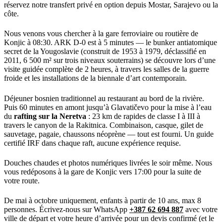
réservez notre transfert privé en option depuis Mostar, Sarajevo ou la
côte.
Nous venons vous chercher à la gare ferroviaire ou routière de
Konjic à 08:30. ARK D-0 est à 5 minutes — le bunker antiatomique
secret de la Yougoslavie (construit de 1953 à 1979, déclassifié en
2011, 6 500 m² sur trois niveaux souterrains) se découvre lors d’une
visite guidée complète de 2 heures, à travers les salles de la guerre
froide et les installations de la biennale d’art contemporain.
Déjeuner bosnien traditionnel au restaurant au bord de la rivière.
Puis 60 minutes en amont jusqu’à Glavatičevo pour la mise à l’eau
du
rafting sur la Neretva
: 23 km de rapides de classe I à III à
travers le canyon de la Rakitnica. Combinaison, casque, gilet de
sauvetage, pagaie, chaussons néoprène — tout est fourni. Un guide
certifié IRF dans chaque raft, aucune expérience requise.
Douches chaudes et photos numériques livrées le soir même. Nous
vous redéposons à la gare de Konjic vers 17:00 pour la suite de
votre route.
De mai à octobre uniquement, enfants à partir de 10 ans, max 8
personnes. Écrivez-nous sur WhatsApp
+387 62 694 887
avec votre
ville de départ et votre heure d’arrivée pour un devis confirmé (et le