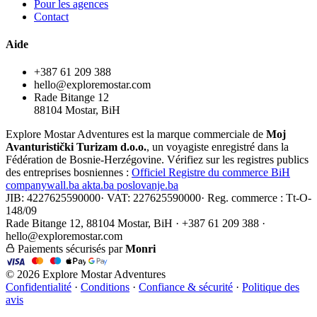
Pour les agences
Contact
Aide
+387 61 209 388
hello@exploremostar.com
Rade Bitange 12
88104 Mostar, BiH
Explore Mostar Adventures est la marque commerciale de
Moj
Avanturistički Turizam d.o.o.
, un voyagiste enregistré dans la
Fédération de Bosnie-Herzégovine. Vérifiez sur les registres publics
des entreprises bosniennes :
Officiel
Registre du commerce BiH
companywall.ba
akta.ba
poslovanje.ba
JIB: 4227625590000
·
VAT: 227625590000
·
Reg. commerce : Tt-O-
148/09
Rade Bitange 12, 88104 Mostar, BiH · +387 61 209 388 ·
hello@exploremostar.com
Paiements sécurisés par
Monri
© 2026 Explore Mostar Adventures
Confidentialité
·
Conditions
·
Confiance & sécurité
·
Politique des
avis