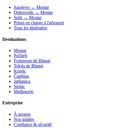
Sarajevo → Mostar
Dubrovnik → Mostar
Split → Mostar
Prises en charge à l'aéroport
Tous les itinéraires
Destinations
Mostar
Počitelj
Forteresse de Blagaj
Tekija de Blagaj
Konjic
Čapljina
Jablanica
Stolac
Međugorje
Entreprise
À propos
Nos guides
Confiance & sécurité