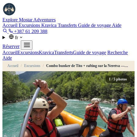
Explore Mostar
Adventures
Accueil
Excursions
Kravica
Transferts
Guide de voyage
Aide
+387 61 209 388
fr
Réserver
Accueil
Excursions
Kravica
Transferts
Guide de voyage
Recherche
Aide
Accueil
/
Excursions
/
Combo bunker de Tito + rafting sur la Neretva — depuis Konjic
1
/ 5 photos