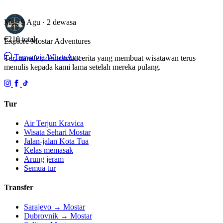
Min, 9 Agu · 2 dewasa
€210
total
Explore Mostar
Adventures
Tanya via WhatsApp
Tur, transfer, dan cerita-cerita yang membuat wisatawan terus
menulis kepada kami lama setelah mereka pulang.
Tur
Air Terjun Kravica
Wisata Sehari Mostar
Jalan-jalan Kota Tua
Kelas memasak
Arung jeram
Semua tur
Transfer
Sarajevo → Mostar
Dubrovnik → Mostar