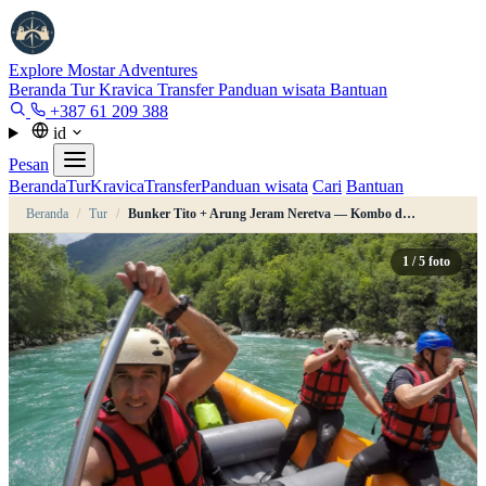
Explore Mostar
Adventures
Beranda
Tur
Kravica
Transfer
Panduan wisata
Bantuan
+387 61 209 388
id
Pesan
Beranda
Tur
Kravica
Transfer
Panduan wisata
Cari
Bantuan
Beranda
/
Tur
/
Bunker Tito + Arung Jeram Neretva — Kombo dari Konjic
1
/ 5 foto