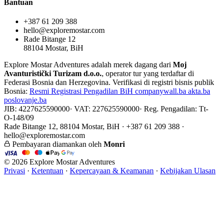
Bantuan
+387 61 209 388
hello@exploremostar.com
Rade Bitange 12
88104 Mostar, BiH
Explore Mostar Adventures adalah merek dagang dari
Moj
Avanturistički Turizam d.o.o.
, operator tur yang terdaftar di
Federasi Bosnia dan Herzegovina. Verifikasi di registri bisnis publik
Bosnia:
Resmi
Registrasi Pengadilan BiH
companywall.ba
akta.ba
poslovanje.ba
JIB: 4227625590000
·
VAT: 227625590000
·
Reg. Pengadilan: Tt-
O-148/09
Rade Bitange 12, 88104 Mostar, BiH · +387 61 209 388 ·
hello@exploremostar.com
Pembayaran diamankan oleh
Monri
© 2026 Explore Mostar Adventures
Privasi
·
Ketentuan
·
Kepercayaan & Keamanan
·
Kebijakan Ulasan