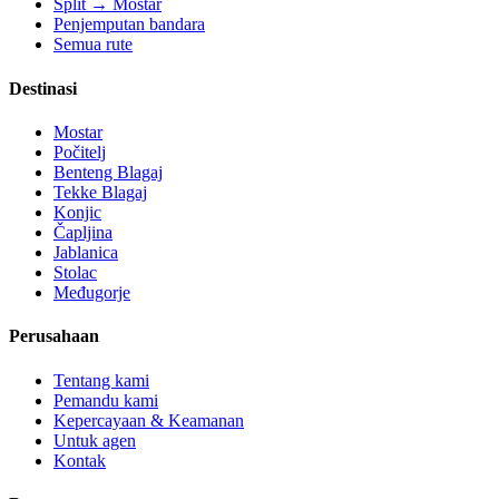
Split → Mostar
Penjemputan bandara
Semua rute
Destinasi
Mostar
Počitelj
Benteng Blagaj
Tekke Blagaj
Konjic
Čapljina
Jablanica
Stolac
Međugorje
Perusahaan
Tentang kami
Pemandu kami
Kepercayaan & Keamanan
Untuk agen
Kontak