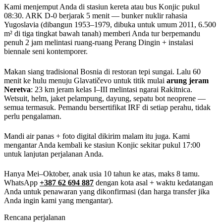
Kami menjemput Anda di stasiun kereta atau bus Konjic pukul
08:30. ARK D-0 berjarak 5 menit — bunker nuklir rahasia
Yugoslavia (dibangun 1953–1979, dibuka untuk umum 2011, 6.500
m² di tiga tingkat bawah tanah) memberi Anda tur berpemandu
penuh 2 jam melintasi ruang-ruang Perang Dingin + instalasi
biennale seni kontemporer.
Makan siang tradisional Bosnia di restoran tepi sungai. Lalu 60
menit ke hulu menuju Glavatičevo untuk titik mulai
arung jeram
Neretva
: 23 km jeram kelas I–III melintasi ngarai Rakitnica.
Wetsuit, helm, jaket pelampung, dayung, sepatu bot neoprene —
semua termasuk. Pemandu bersertifikat IRF di setiap perahu, tidak
perlu pengalaman.
Mandi air panas + foto digital dikirim malam itu juga. Kami
mengantar Anda kembali ke stasiun Konjic sekitar pukul 17:00
untuk lanjutan perjalanan Anda.
Hanya Mei–Oktober, anak usia 10 tahun ke atas, maks 8 tamu.
WhatsApp
+387 62 694 887
dengan kota asal + waktu kedatangan
Anda untuk penawaran yang dikonfirmasi (dan harga transfer jika
Anda ingin kami yang mengantar).
Rencana perjalanan