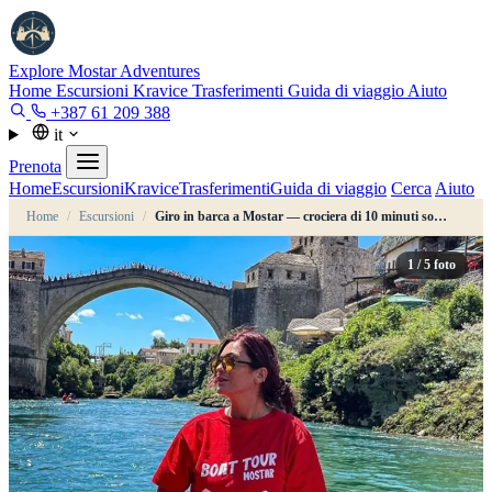
Explore Mostar
Adventures
Home
Escursioni
Kravice
Trasferimenti
Guida di viaggio
Aiuto
+387 61 209 388
it
Prenota
Home
Escursioni
Kravice
Trasferimenti
Guida di viaggio
Cerca
Aiuto
Home
/
Escursioni
/
Giro in barca a Mostar — crociera di 10 minuti sotto Stari Most
1
/ 5 foto