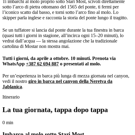
Ti imbarchi al molo proprio sotto Stari Most, scivoli direttamente
sotto l’arco di pietra ottomano del 1565 del ponte, ti fermi per
l’iconico scatto dal basso, e torni sotto l’arco fino al molo. Lo
skipper parla inglese e racconta la storia del ponte lungo il tragitto.
Se un tuffatore si lancia dal ponte durante la tua finestra in barca
(quasi tutti i giorni in stagione, all’incirca ogni 15–20 minuti), lo
vedrai dall’acqua — la stessa angolazione che la tradizionale
cartolina di Mostar non mostra mai.
Tutti i giorni, da aprile a ottobre. 10 minuti. Prenota via
WhatsApp
+387 62 694 887
o presentati al molo.
Per un’esperienza in barca più lunga di mezza giornata nel canyon,
vedi il nostro
giro in barca nel canyon della Neretva da
Jablanica
.
Itinerario
La tua giornata, tappa dopo tappa
0 min
Imbarco al molo sotto Stari Most