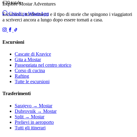
€20
totale
Explore Mostar
Adventures
Chiedi su WhatsApp
Escursioni, trasferimenti e il tipo di storie che spingono i viaggiatori
a scriverci ancora a lungo dopo essere tornati a casa.
Escursioni
Cascate di Kravice
Gita a Mostar
Passeggiata nel centro storico
Corso di cucina
Rafting
Tutte le escursioni
Trasferimenti
Sarajevo → Mostar
Dubrovnik → Mostar
Split → Mostar
Prelievi in aeroporto
Tutti gli itinerari