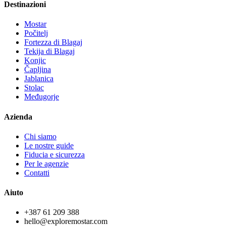
Destinazioni
Mostar
Počitelj
Fortezza di Blagaj
Tekija di Blagaj
Konjic
Čapljina
Jablanica
Stolac
Međugorje
Azienda
Chi siamo
Le nostre guide
Fiducia e sicurezza
Per le agenzie
Contatti
Aiuto
+387 61 209 388
hello@exploremostar.com