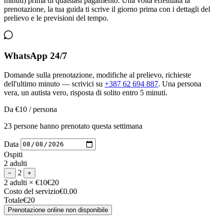
minuti) prima di qualsiasi pagamento. Una volta effettuata la
prenotazione, la tua guida ti scrive il giorno prima con i dettagli del
prelievo e le previsioni del tempo.
WhatsApp 24/7
Domande sulla prenotazione, modifiche al prelievo, richieste
dell'ultimo minuto — scrivici su
+387 62 694 887
. Una persona
vera, un autista vero, risposta di solito entro 5 minuti.
Da
€10
/ persona
23 persone hanno prenotato questa settimana
Data
Ospiti
2 adulti
2
−
+
2 adulti
× €10
€20
Costo del servizio
€0.00
Totale
€20
Prenotazione online non disponibile