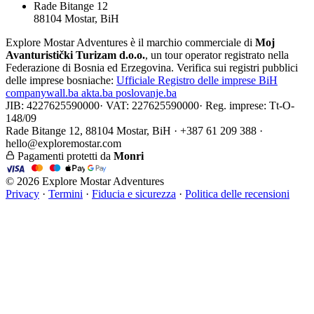
Rade Bitange 12
88104 Mostar, BiH
Explore Mostar Adventures è il marchio commerciale di
Moj
Avanturistički Turizam d.o.o.
, un tour operator registrato nella
Federazione di Bosnia ed Erzegovina. Verifica sui registri pubblici
delle imprese bosniache:
Ufficiale
Registro delle imprese BiH
companywall.ba
akta.ba
poslovanje.ba
JIB: 4227625590000
·
VAT: 227625590000
·
Reg. imprese: Tt-O-
148/09
Rade Bitange 12, 88104 Mostar, BiH · +387 61 209 388 ·
hello@exploremostar.com
Pagamenti protetti da
Monri
© 2026 Explore Mostar Adventures
Privacy
·
Termini
·
Fiducia e sicurezza
·
Politica delle recensioni