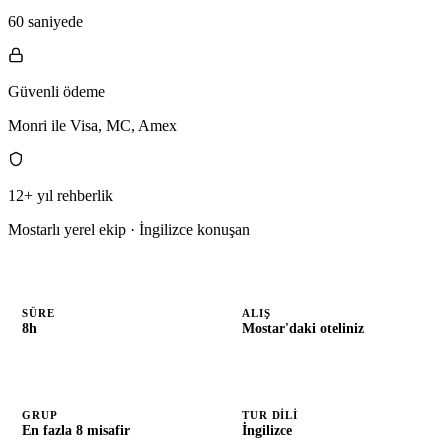
60 saniyede
Güvenli ödeme
Monri ile Visa, MC, Amex
12+ yıl rehberlik
Mostarlı yerel ekip · İngilizce konuşan
SÜRE
ALIŞ
8h
Mostar'daki oteliniz
GRUP
TUR DILI
En fazla 8 misafir
İngilizce