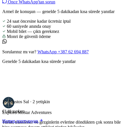
Önce WhatsApp'tan sorun
Armel ile konuşun — genelde 5 dakikadan kısa sürede yanıtlar
24 saat öncesine kadar ücretsiz iptal
60 saniyede anında onay
Mobil bilet — çıktı gerekmez
Monri ile güvenli ödeme
Sorularınız mı var?
WhatsApp +387 62 694 887
Genelde 5 dakikadan kısa sürede yanıtlar
11 Ağustos Sal · 2 yetişkin
€140
toplam
Explore Mostar
Adventures
Hemen rezervasyon
Turlar, transferler ve gezginlerin evlerine döndükten çok sonra bile