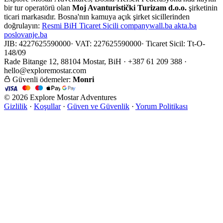
bir tur operatörü olan
Moj Avanturistički Turizam d.o.o.
şirketinin
ticari markasıdır. Bosna'nın kamuya açık şirket sicillerinden
doğrulayın:
Resmi
BiH Ticaret Sicili
companywall.ba
akta.ba
poslovanje.ba
JIB: 4227625590000
·
VAT: 227625590000
·
Ticaret Sicil: Tt-O-
148/09
Rade Bitange 12, 88104 Mostar, BiH · +387 61 209 388 ·
hello@exploremostar.com
Güvenli ödemeler:
Monri
© 2026 Explore Mostar Adventures
Gizlilik
·
Koşullar
·
Güven ve Güvenlik
·
Yorum Politikası