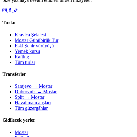
bize yazmaya devam ettikleri türden hikâyeler.
Turlar
Kravica Şelalesi
Mostar Günübirlik Tur
Eski Şehir yürüyüşü
Yemek kursu
Rafting
Tüm turlar
Transferler
Sarajevo → Mostar
Dubrovnik → Mostar
Split → Mostar
Havalimanı alışları
Tüm güzergâhlar
Gidilecek yerler
Mostar