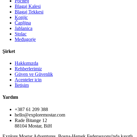
Počitelj
Blagaj Kalesi
Blagaj Tekkesi
Konjic
Čapljina
Jablanica
Stolac
Međugorje
Şirket
Hakkımızda
Rehberlerimiz
Güven ve Güvenlik
Acenteler için
İletişim
Yardım
+387 61 209 388
hello@exploremostar.com
Rade Bitange 12
88104 Mostar, BiH
Explore Mostar Adventures, Bosna-Hersek Federasyonu'nda kayıtlı