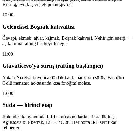
Brifing, evrak işleri, ekipman giyme.
10:00
Geleneksel Boşnak kahvaltısı
Ćevapi, ekmek, ajvar, kajmak, Boşnak kahvesi. Nehir için enerji —
aç karnına rafting hiç keyifli değil.
11:00
Glavatičevo'ya sürüş (rafting başlangıcı)
Yukarı Neretva boyunca 60 dakikalık manzaralı sürüş. Boračko
Gölü manzara noktasında kısa fotoğraf molası.
12:00
Suda — birinci etap
Rakitnica kanyonunda I–III sınıfı akıntılarda iki saatlik iniş.
Ağustosta bile berrak, 12–14 °C su. Her botta IRF sertifikalı
rehberler.