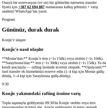
Onaylı bir rezervasyon (ve sizi biz götürelim isterseniz transfer
fiyatı) için
+387 62 694 887
numarasına kalkış şehrinizi + varış
saatinizi WhatsApp’tan yazın.
Program
Gününüz, durak durak
Konjic'e ulaşım
Konjic'e nasıl ulaşılır
**Mostar'dan:** Konjic'e tren (~1s 15dk) veya otobüs (~1s 10dk).
**Saraybosna'dan:** tren (~1s 30dk) veya otobüs (~1s 15dk). Ya da
kendi aracınızla — rafting üssünde ücretsiz otopark. **Opsiyonel:**
özel transfer ek hizmetimizi rezerve edin (1–4 kişi için Mostar gidiş-
dönüş, 1–4 kişi için Saraybosna gidiş-dönüş).
9:30
Konjic yakınındaki rafting üssüne varış
Toplu taşımayla geldiyseniz 09:30'da Konjic otobüs veya tren
istasyonundan ücretsiz alış. Araçla geldiyseniz ücretsiz otopark.