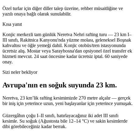
Özel turlar için diğer diller talep üzerine, rehber müsaitliğine ve
yazılı onaya bağlı olarak sunulabilir.
Kısa yanıt
Konjic merkezli tam günlük Neretva Nehri rafting turu — 23 km I–
III sınıfı, Rakitnica Kanyonu'nda yüzme molası, geleneksel Boşnak
kahvaltısı ve öğle yemeği dahil. Konjic otobüs/tren istasyonunda
ücretsiz alış. Mostar veya Saraybosna'dan opsiyonel özel transfer ek
hizmeti mevcut.
24 saat öncesine kadar ücretsiz iptal. 60 saniyede
onay.
Sizi neler bekliyor
Avrupa'nın en soğuk suyunda 23 km.
Neretva, 23 km’lik rafting kesimimizde 270 metre alçalır — gerçek
bir iniş için yeterince uzun, yeni başlayanlar için yeterince yumuşak.
Güzergâhın çoğu I–II sınıfı, hatırlayacağınız iki adet III sınıfı
kesimle. Su soğuk (Ağustosta bile 12–14 °C) ve sakin kesimlerde
dibi görebileceğiniz kadar berrak.