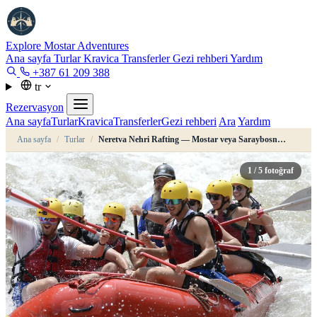
Explore Mostar
Adventures
Ana sayfa
Turlar
Kravica
Transferler
Gezi rehberi
Yardım
+387 61 209 388
tr
Rezervasyon
Ana sayfa
Turlar
Kravica
Transferler
Gezi rehberi
Ara
Yardım
Ana sayfa
/
Turlar
/
Neretva Nehri Rafting — Mostar veya Saraybosna çıkışlı Konjic günübirlik turu
1
/ 5 fotoğraf