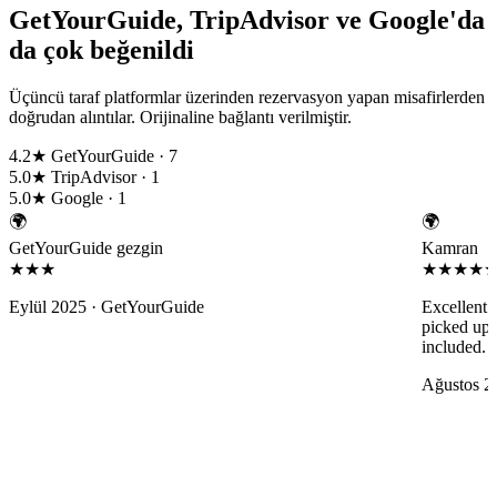
GetYourGuide, TripAdvisor ve Google'da
da çok beğenildi
Üçüncü taraf platformlar üzerinden rezervasyon yapan misafirlerden
doğrudan alıntılar. Orijinaline bağlantı verilmiştir.
4.2★
GetYourGuide · 7
5.0★
TripAdvisor · 1
5.0★
Google · 1
🌍
🌍
GetYourGuide gezgin
Kamran
★★★
★★★★
Eylül 2025 ·
GetYourGuide
Excellent 
picked up 
included. 
Ağustos 2