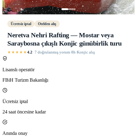
Ücretsiz iptal
Otelden alış
Neretva Nehri Rafting — Mostar veya
Saraybosna çıkışlı Konjic günübirlik turu
★★★★★
4.2
· 7 doğrulanmış yorum
·
8h
·
Konjic alış
Lisanslı operatör
FBiH Turizm Bakanlığı
Ücretsiz iptal
24 saat öncesine kadar
Anında onay