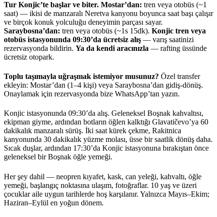
Tur Konjic’te başlar ve biter.
Mostar’dan:
tren veya otobüs (~1
saat) — ikisi de manzaralı Neretva kanyonu boyunca saat başı çalışır
ve birçok konuk yolculuğu deneyimin parçası sayar.
Saraybosna’dan:
tren veya otobüs (~1s 15dk).
Konjic tren veya
otobüs istasyonunda 09:30’da ücretsiz alış
— varış saatinizi
rezervasyonda bildirin.
Ya da kendi aracınızla
— rafting üssünde
ücretsiz otopark.
Toplu taşımayla uğraşmak istemiyor musunuz?
Özel transfer
ekleyin: Mostar’dan (1–4 kişi) veya Saraybosna’dan gidiş-dönüş.
Onaylamak için rezervasyonda bize WhatsApp’tan yazın.
Konjic istasyonunda 09:30’da alış. Geleneksel Boşnak kahvaltısı,
ekipman giyme, ardından botların öğlen kalktığı Glavatičevo’ya 60
dakikalık manzaralı sürüş. İki saat kürek çekme, Rakitnica
kanyonunda 30 dakikalık yüzme molası, üsse bir saatlik dönüş daha.
Sıcak duşlar, ardından 17:30’da Konjic istasyonuna bırakıştan önce
geleneksel bir Boşnak öğle yemeği.
Her şey dahil — neopren kıyafet, kask, can yeleği, kahvaltı, öğle
yemeği, başlangıç noktasına ulaşım, fotoğraflar. 10 yaş ve üzeri
çocuklar aile uygun tarihlerde hoş karşılanır. Yalnızca Mayıs–Ekim;
Haziran–Eylül en yoğun dönem.