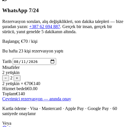
WhatsApp 7/24
Rezervasyon soruları, alış değişiklikleri, son dakika talepleri — bize
şuradan yazın:
+387 62 694 887
. Gerçek bir insan, gerçek bir
sürücü, yanıt genelde 5 dakikanın altında.
Başlangıç
€70
/ kişi
Bu hafta 23 kişi rezervasyon yaptı
Tarih
Misafirler
2 yetişkin
2
−
+
2 yetişkin
× €70
€140
Hizmet bedeli
€0.00
Toplam
€140
Çevrimiçi rezervasyon — anında onay
Kartla ödeme · Visa · Mastercard · Apple Pay · Google Pay · 60
saniyede onaylanır
Veya