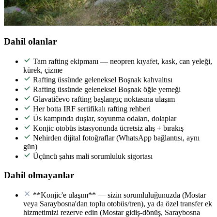
Dahil olanlar
Tam rafting ekipmanı — neopren kıyafet, kask, can yeleği,
kürek, çizme
Rafting üssünde geleneksel Boşnak kahvaltısı
Rafting üssünde geleneksel Boşnak öğle yemeği
Glavatičevo rafting başlangıç noktasına ulaşım
Her botta IRF sertifikalı rafting rehberi
Üs kampında duşlar, soyunma odaları, dolaplar
Konjic otobüs istasyonunda ücretsiz alış + bırakış
Nehirden dijital fotoğraflar (WhatsApp bağlantısı, aynı
gün)
Üçüncü şahıs mali sorumluluk sigortası
Dahil olmayanlar
**Konjic'e ulaşım** — sizin sorumluluğunuzda (Mostar
veya Saraybosna'dan toplu otobüs/tren), ya da özel transfer ek
hizmetimizi rezerve edin (Mostar gidiş-dönüş, Saraybosna