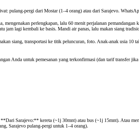
vat: pulang-pergi dari Mostar (1–4 orang) atau dari Sarajevo. WhatsA
nia, mengenakan perlengkapan, lalu 60 menit perjalanan pemandangan k
tu jam lagi kembali ke basis. Mandi air panas, lalu makan siang tradis
an siang, transportasi ke titik peluncuran, foto. Anak-anak usia 10 t
ngan Anda untuk pemesanan yang terkonfirmasi (dan tarif transfer jik
**Dari Sarajevo:** kereta (~1j 30mnt) atau bus (~1j 15mnt). Atau menye
ang, Sarajevo pulang-pergi untuk 1–4 orang).