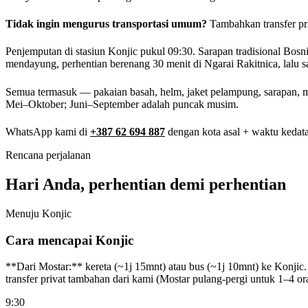
Tidak ingin mengurus transportasi umum?
Tambahkan transfer pri
Penjemputan di stasiun Konjic pukul 09:30. Sarapan tradisional Bos
mendayung, perhentian berenang 30 menit di Ngarai Rakitnica, lalu sa
Semua termasuk — pakaian basah, helm, jaket pelampung, sarapan, mak
Mei–Oktober; Juni–September adalah puncak musim.
WhatsApp kami di
+387 62 694 887
dengan kota asal + waktu kedata
Rencana perjalanan
Hari Anda, perhentian demi perhentian
Menuju Konjic
Cara mencapai Konjic
**Dari Mostar:** kereta (~1j 15mnt) atau bus (~1j 10mnt) ke Konjic. 
transfer privat tambahan dari kami (Mostar pulang-pergi untuk 1–4 or
9:30