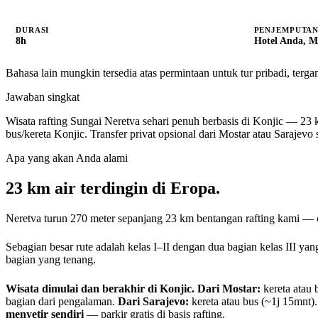
DURASI
PENJEMPUTA
8h
Hotel Anda, M
Bahasa lain mungkin tersedia atas permintaan untuk tur pribadi, terga
Jawaban singkat
Wisata rafting Sungai Neretva sehari penuh berbasis di Konjic — 23 k
bus/kereta Konjic. Transfer privat opsional dari Mostar atau Sarajev
Apa yang akan Anda alami
23 km air terdingin di Eropa.
Neretva turun 270 meter sepanjang 23 km bentangan rafting kami —
Sebagian besar rute adalah kelas I–II dengan dua bagian kelas III ya
bagian yang tenang.
Wisata dimulai dan berakhir di Konjic.
Dari Mostar:
kereta atau
bagian dari pengalaman.
Dari Sarajevo:
kereta atau bus (~1j 15mnt)
menyetir sendiri
— parkir gratis di basis rafting.