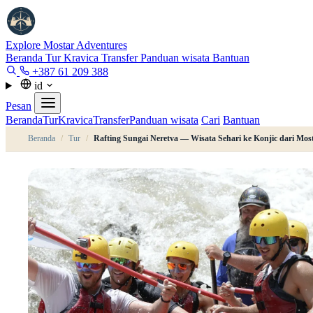
Explore Mostar
Adventures
Beranda
Tur
Kravica
Transfer
Panduan wisata
Bantuan
+387 61 209 388
id
Pesan
Beranda
Tur
Kravica
Transfer
Panduan wisata
Cari
Bantuan
Beranda
/
Tur
/
Rafting Sungai Neretva — Wisata Sehari ke Konjic dari Mos