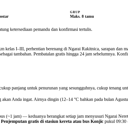
N
GRUP
ostar
Maks. 8 tamu
ntung ketersediaan pemandu dan konfirmasi tertulis.
m kelas I–III, perhentian berenang di Ngarai Rakitnica, sarapan dan ma
o sebagai tambahan.
Pembatalan gratis hingga 24 jam sebelumnya. Konfi
 cukup panjang untuk penurunan yang sesungguhnya, cukup tenang un
ng akan Anda ingat. Airnya dingin (12–14 °C bahkan pada bulan Agustus
 bus (~1 jam) — keduanya berangkat setiap jam menyusuri Ngarai Nere
.
Penjemputan gratis di stasiun kereta atau bus Konjic
pukul 09:30 