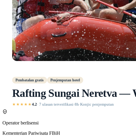
Pembatalan gratis
Penjemputan hotel
Rafting Sungai Neretva — W
★★★★★
4.2
· 7 ulasan terverifikasi
·
8h
·
Konjic penjemputan
Operator berlisensi
Kementerian Pariwisata FBiH