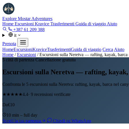
Explore Mostar
Adventures
Home
Escursioni
Kravice
Trasferimenti
Guida di viaggio
Aiuto
+387 61 209 388
it
Prenota
Home
Escursioni
Kravice
Trasferimenti
Guida di viaggio
Cerca
Aiuto
Home
/
Escursioni
/
Escursioni sulla Neretva — rafting, kayak, barca
5 città di partenza
Cancellazione gratuita
Escursioni sulla Neretva — rafting, kayak
Confronta le 5 escursioni sulla Neretva: rafting, kayak, barca nel can
★★★★★
4.4
· 9 recensioni verificate
|
Da
€10
|
10 min – full day
Scegli la tua partenza
Chiedi su WhatsApp