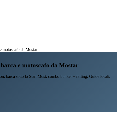
 e motoscafo da Mostar
, barca e motoscafo da Mostar
yon, barca sotto lo Stari Most, combo bunker + rafting. Guide locali.