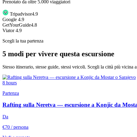
Prenotato da oltre 5.000 viaggiatori
Tripadvisor
4.9
G
o
o
g
l
e
4.9
GetYourGuide
4.8
Viator
4.9
Scegli la tua partenza
5 modi per vivere questa escursione
Stesso itinerario, stesse guide, stessi veicoli. Scegli la città più vicina 
8 hours
Partenza
Rafting sulla Neretva — escursione a Konjic da Most
Da
€70
/ persona