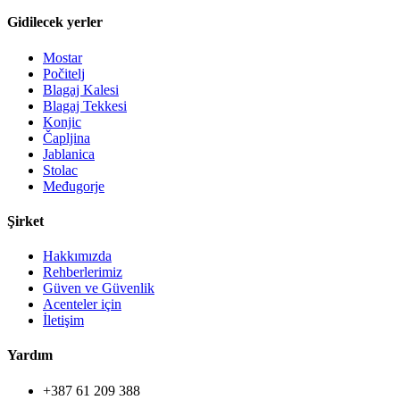
Gidilecek yerler
Mostar
Počitelj
Blagaj Kalesi
Blagaj Tekkesi
Konjic
Čapljina
Jablanica
Stolac
Međugorje
Şirket
Hakkımızda
Rehberlerimiz
Güven ve Güvenlik
Acenteler için
İletişim
Yardım
+387 61 209 388