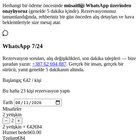
Herhangi bir ödeme öncesinde
müsaitliği WhatsApp üzerinden
onaylıyoruz
(genelde 5 dakika içinde). Rezervasyonunuz
tamamlandığında, rehberiniz bir gün önceden alış detayları ve hava
beklentileriyle size mesaj atar.
WhatsApp 7/24
Rezervasyon soruları, alış değişiklikleri, son dakika talepleri — bize
şuradan yazın:
+387 62 694 887
. Gerçek bir insan, gerçek bir
sürücü, yanıt genelde 5 dakikanın altında.
Başlangıç
€42
/ kişi
Bu hafta 23 kişi rezervasyon yaptı
Tarih
Misafirler
2 yetişkin
2
−
+
2 yetişkin
× €42
€84
Hizmet bedeli
€0.00
Toplam
€84