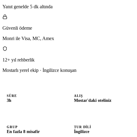
Yanıt genelde 5 dk altında
Güvenli ödeme
Monri ile Visa, MC, Amex
12+ yıl rehberlik
Mostarlı yerel ekip · İngilizce konuşan
SÜRE
ALIŞ
3h
Mostar'daki oteliniz
GRUP
TUR DILI
En fazla 8 misafir
İngilizce