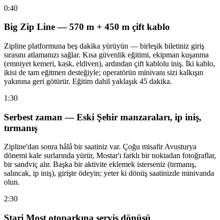
0:40
Big Zip Line — 570 m + 450 m çift kablo
Zipline platformuna beş dakika yürüyün — birleşik biletiniz giriş
sırasını atlamanızı sağlar. Kısa güvenlik eğitimi, ekipman kuşanma
(emniyet kemeri, kask, eldiven), ardından çift kablolu iniş. İki kablo,
ikisi de tam eğitmen desteğiyle; operatörün minivanı sizi kalkışın
yakınına geri götürür. Eğitim dahil yaklaşık 45 dakika.
1:30
Serbest zaman — Eski Şehir manzaraları, ip iniş,
tırmanış
Zipline'dan sonra hâlâ bir saatiniz var. Çoğu misafir Avusturya
dönemi kale surlarında yürür, Mostar'ı farklı bir noktadan fotoğraflar,
bir sandviç alır. Başka bir aktivite eklemek isterseniz (tırmanış,
salıncak, ip iniş), girişte ödeyin; yeter ki dönüş saatinizde minivanda
olun.
2:30
Stari Most otoparkına servis dönüşü