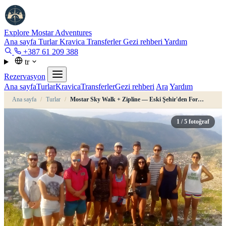
Explore Mostar
Adventures
Ana sayfa
Turlar
Kravica
Transferler
Gezi rehberi
Yardım
+387 61 209 388
tr
Rezervasyon
Ana sayfa
Turlar
Kravica
Transferler
Gezi rehberi
Ara
Yardım
Ana sayfa
/
Turlar
/
Mostar Sky Walk + Zipline — Eski Şehir'den Fortica Kombosu
1
/ 5 fotoğraf