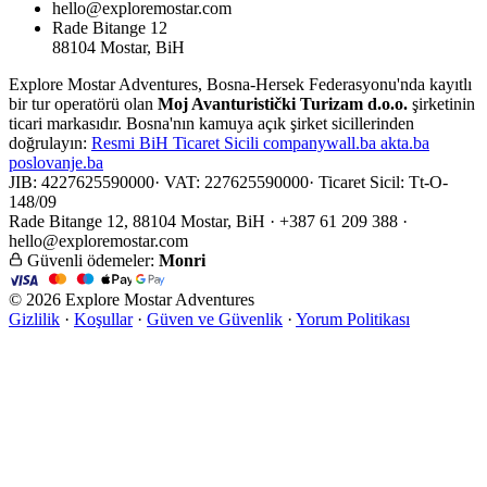
hello@exploremostar.com
Rade Bitange 12
88104 Mostar, BiH
Explore Mostar Adventures, Bosna-Hersek Federasyonu'nda kayıtlı
bir tur operatörü olan
Moj Avanturistički Turizam d.o.o.
şirketinin
ticari markasıdır. Bosna'nın kamuya açık şirket sicillerinden
doğrulayın:
Resmi
BiH Ticaret Sicili
companywall.ba
akta.ba
poslovanje.ba
JIB: 4227625590000
·
VAT: 227625590000
·
Ticaret Sicil: Tt-O-
148/09
Rade Bitange 12, 88104 Mostar, BiH · +387 61 209 388 ·
hello@exploremostar.com
Güvenli ödemeler:
Monri
© 2026 Explore Mostar Adventures
Gizlilik
·
Koşullar
·
Güven ve Güvenlik
·
Yorum Politikası