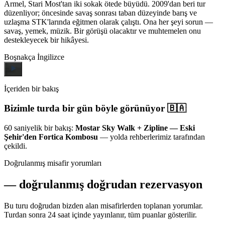
Armel, Stari Most'tan iki sokak ötede büyüdü. 2009'dan beri tur
düzenliyor; öncesinde savaş sonrası taban düzeyinde barış ve
uzlaşma STK'larında eğitmen olarak çalıştı. Ona her şeyi sorun —
savaş, yemek, müzik. Bir görüşü olacaktır ve muhtemelen onu
destekleyecek bir hikâyesi.
Boşnakça
İngilizce
İçeriden bir bakış
Bizimle turda bir gün böyle görünüyor 🇧🇦
60 saniyelik bir bakış:
Mostar Sky Walk + Zipline — Eski
Şehir'den Fortica Kombosu
— yolda rehberlerimiz tarafından
çekildi.
Doğrulanmış misafir yorumları
—
doğrulanmış doğrudan rezervasyon
Bu turu doğrudan bizden alan misafirlerden toplanan yorumlar.
Turdan sonra 24 saat içinde yayınlanır, tüm puanlar gösterilir.