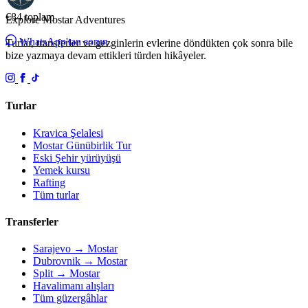
€84
toplam
Explore Mostar
Adventures
WhatsApp'tan sorun
Turlar, transferler ve gezginlerin evlerine döndükten çok sonra bile
bize yazmaya devam ettikleri türden hikâyeler.
Turlar
Kravica Şelalesi
Mostar Günübirlik Tur
Eski Şehir yürüyüşü
Yemek kursu
Rafting
Tüm turlar
Transferler
Sarajevo → Mostar
Dubrovnik → Mostar
Split → Mostar
Havalimanı alışları
Tüm güzergâhlar