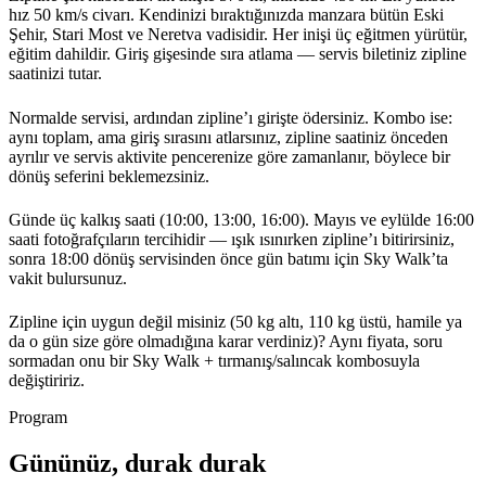
hız 50 km/s civarı. Kendinizi bıraktığınızda manzara bütün Eski
Şehir, Stari Most ve Neretva vadisidir. Her inişi üç eğitmen yürütür,
eğitim dahildir. Giriş gişesinde sıra atlama — servis biletiniz zipline
saatinizi tutar.
Normalde servisi, ardından zipline’ı girişte ödersiniz. Kombo ise:
aynı toplam, ama giriş sırasını atlarsınız, zipline saatiniz önceden
ayrılır ve servis aktivite pencerenize göre zamanlanır, böylece bir
dönüş seferini beklemezsiniz.
Günde üç kalkış saati (10:00, 13:00, 16:00). Mayıs ve eylülde 16:00
saati fotoğrafçıların tercihidir — ışık ısınırken zipline’ı bitirirsiniz,
sonra 18:00 dönüş servisinden önce gün batımı için Sky Walk’ta
vakit bulursunuz.
Zipline için uygun değil misiniz (50 kg altı, 110 kg üstü, hamile ya
da o gün size göre olmadığına karar verdiniz)? Aynı fiyata, soru
sormadan onu bir Sky Walk + tırmanış/salıncak kombosuyla
değiştiririz.
Program
Gününüz, durak durak