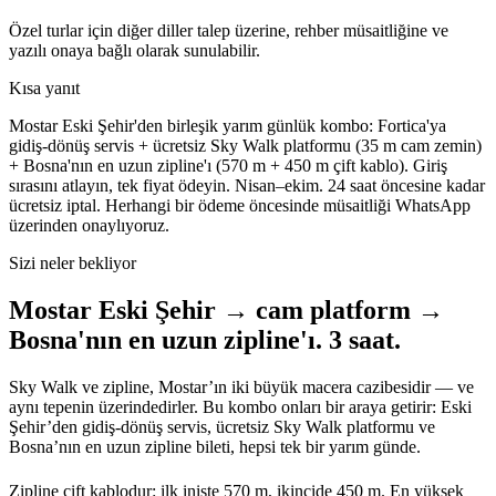
Özel turlar için diğer diller talep üzerine, rehber müsaitliğine ve
yazılı onaya bağlı olarak sunulabilir.
Kısa yanıt
Mostar Eski Şehir'den birleşik yarım günlük kombo: Fortica'ya
gidiş-dönüş servis + ücretsiz Sky Walk platformu (35 m cam zemin)
+ Bosna'nın en uzun zipline'ı (570 m + 450 m çift kablo). Giriş
sırasını atlayın, tek fiyat ödeyin. Nisan–ekim.
24 saat öncesine kadar
ücretsiz iptal. Herhangi bir ödeme öncesinde müsaitliği WhatsApp
üzerinden onaylıyoruz.
Sizi neler bekliyor
Mostar Eski Şehir → cam platform →
Bosna'nın en uzun zipline'ı. 3 saat.
Sky Walk ve zipline, Mostar’ın iki büyük macera cazibesidir — ve
aynı tepenin üzerindedirler. Bu kombo onları bir araya getirir: Eski
Şehir’den gidiş-dönüş servis, ücretsiz Sky Walk platformu ve
Bosna’nın en uzun zipline bileti, hepsi tek bir yarım günde.
Zipline çift kablodur: ilk inişte 570 m, ikincide 450 m. En yüksek