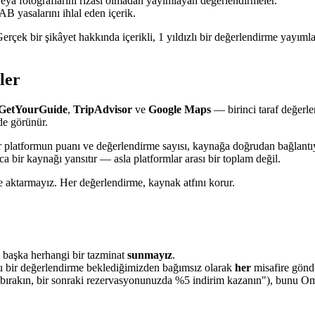
i veya fotoğraflarını rızası olmadan yayımlayan değerlendirmeler.
AB yasalarını ihlal eden içerik.
erçek bir şikâyet hakkında içerikli, 1 yıldızlı bir değerlendirme yayımla
ler
GetYourGuide
,
TripAdvisor
ve
Google Maps
— birinci taraf değerl
de görünür.
r platformun puanı ve değerlendirme sayısı, kaynağa doğrudan bağlantıyl
a bir kaynağı yansıtır — asla platformlar arası bir toplam değil.
e aktarmayız. Her değerlendirme, kaynak atfını korur.
a başka herhangi bir tazminat
sunmayız
.
u bir değerlendirme beklediğimizden bağımsız olarak
her
misafire gönde
e bırakın, bir sonraki rezervasyonunuzda %5 indirim kazanın"), bunu O