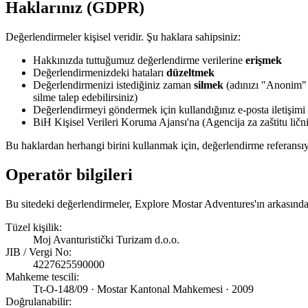
Haklarınız (GDPR)
Değerlendirmeler kişisel veridir. Şu haklara sahipsiniz:
Hakkınızda tuttuğumuz değerlendirme verilerine
erişmek
Değerlendirmenizdeki hataları
düzeltmek
Değerlendirmenizi istediğiniz zaman
silmek
(adınızı "Anonim" il
silme talep edebilirsiniz)
Değerlendirmeyi göndermek için kullandığınız e-posta iletişimi
BiH Kişisel Verileri Koruma Ajansı'na (Agencija za zaštitu li
Bu haklardan herhangi birini kullanmak için, değerlendirme referans
Operatör bilgileri
Bu sitedeki değerlendirmeler, Explore Mostar Adventures'ın arkasındaki 
Tüzel kişilik:
Moj Avanturistički Turizam d.o.o.
JIB / Vergi No:
4227625590000
Mahkeme tescili:
Tt-O-148/09 · Mostar Kantonal Mahkemesi · 2009
Doğrulanabilir: