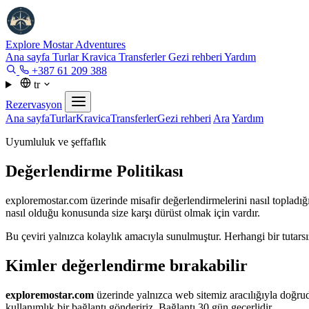
Explore Mostar
Adventures
Ana sayfa
Turlar
Kravica
Transferler
Gezi rehberi
Yardım
+387 61 209 388
tr
Rezervasyon
Ana sayfa
Turlar
Kravica
Transferler
Gezi rehberi
Ara
Yardım
Uyumluluk ve şeffaflık
Değerlendirme Politikası
exploremostar.com üzerinde misafir değerlendirmelerini nasıl topladığ
nasıl olduğu konusunda size karşı dürüst olmak için vardır.
Bu çeviri yalnızca kolaylık amacıyla sunulmuştur. Herhangi bir tutar
Kimler değerlendirme bırakabilir
exploremostar.com
üzerinde yalnızca web sitemiz aracılığıyla doğruda
kullanımlık bir bağlantı göndeririz. Bağlantı 30 gün geçerlidir.