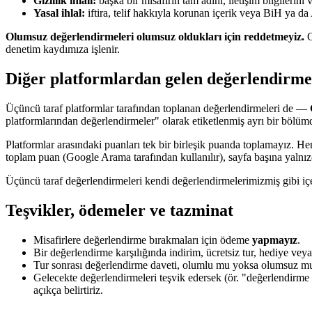
Gizlilik ihlali:
başka bir misafirin tam adını, iletişim bilgilerin
Yasal ihlal:
iftira, telif hakkıyla korunan içerik veya BiH ya da 
Olumsuz değerlendirmeleri olumsuz oldukları için reddetmeyiz.
G
denetim kaydımıza işlenir.
Diğer platformlardan gelen değerlendirme
Üçüncü taraf platformlar tarafından toplanan değerlendirmeleri de —
platformlarından değerlendirmeler" olarak etiketlenmiş ayrı bir bölüm
Platformlar arasındaki puanları tek bir birleşik puanda toplamayız. He
toplam puan (Google Arama tarafından kullanılır), sayfa başına yalnızc
Üçüncü taraf değerlendirmeleri kendi değerlendirmelerimizmiş gibi iç
Teşvikler, ödemeler ve tazminat
Misafirlere değerlendirme bırakmaları için ödeme
yapmayız
.
Bir değerlendirme karşılığında indirim, ücretsiz tur, hediye vey
Tur sonrası değerlendirme daveti, olumlu mu yoksa olumsuz m
Gelecekte değerlendirmeleri teşvik edersek (ör. "değerlendirm
açıkça belirtiriz.