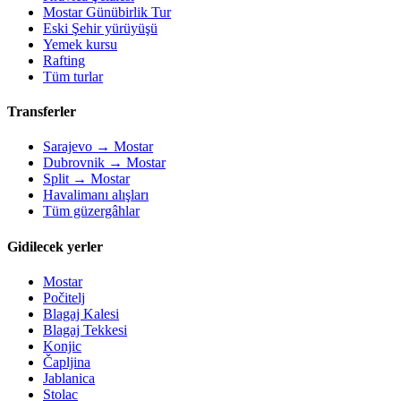
Mostar Günübirlik Tur
Eski Şehir yürüyüşü
Yemek kursu
Rafting
Tüm turlar
Transferler
Sarajevo → Mostar
Dubrovnik → Mostar
Split → Mostar
Havalimanı alışları
Tüm güzergâhlar
Gidilecek yerler
Mostar
Počitelj
Blagaj Kalesi
Blagaj Tekkesi
Konjic
Čapljina
Jablanica
Stolac