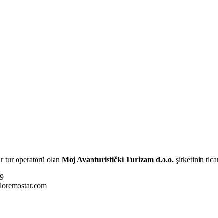
r tur operatörü olan
Moj Avanturistički Turizam d.o.o.
şirketinin tic
09
loremostar.com