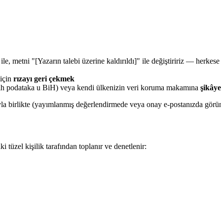
e, metni "[Yazarın talebi üzerine kaldırıldı]" ile değiştiririz — herkes
 için
rızayı geri çekmek
čnih podataka u BiH) veya kendi ülkenizin veri koruma makamına
şikây
ıyla birlikte (yayımlanmış değerlendirmede veya onay e-postanızda gör
tüzel kişilik tarafından toplanır ve denetlenir: