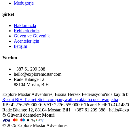
Međugorje
Şirket
Hakkımızda
Rehberlerimiz
Güven ve Güvenlik
Acenteler için
İletişim
Yardım
+387 61 209 388
hello@exploremostar.com
Rade Bitange 12
88104 Mostar, BiH
Explore Mostar Adventures, Bosna-Hersek Federasyonu'nda kayıtlı bi
Resmi
BiH Ticaret Sicili
companywall.ba
akta.ba
poslovanje.ba
JIB: 4227625590000
·
VAT: 227625590000
·
Ticaret Sicil: Tt-O-148/
Rade Bitange 12, 88104 Mostar, BiH · +387 61 209 388 ·
hello@exp
Güvenli ödemeler:
Monri
© 2026 Explore Mostar Adventures