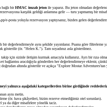
a bağlı bir
HMAC imzalı jeton
ile yaparız. Bu jeton olmadan değerlend
ezervasyona karşılık geldiği anlamına gelir — turu yapmamış bir misafir 
/e-posta yoluyla rezervasyon yaptıysanız, bizden gelen değerlendirme
ızlı bir değerlendirmeyle aynı şekilde yayımlanır. Puana göre filtreleme 
k gösterilir (ör. "Helen K."). Tam soyadınız asla gösterilmez.
kip için sizinle iletişim kurmak amacıyla kullanırız. Ayrı bir rıza olm
avet bağlantısı aracılığıyla gönderilen her değerlendirmeye eklenir, çünk
doğrudan altında gösterilir ve açıkça "Explore Mostar Adventures'tan ya
eyi yalnızca aşağıdaki kategorilerden birine girdiğinde reddederi
lanan aynı metin.
irme (ör. hava şikâyetleri, bizim rezerve etmediğimiz otel sorunları).
el ya da diğer misafirlere yönelik taciz.