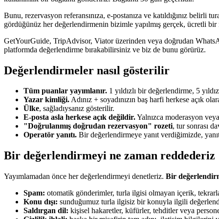
Bunu, rezervasyon referansınıza, e-postanıza ve katıldığınız belirli tur
gördüğünüz her değerlendirmenin bizimle yapılmış gerçek, ücretli bir r
GetYourGuide, TripAdvisor, Viator üzerinden veya doğrudan WhatsApp
platformda değerlendirme bırakabilirsiniz ve biz de bunu görürüz.
Değerlendirmeler nasıl gösterilir
Tüm puanlar yayımlanır.
1 yıldızlı bir değerlendirme, 5 yıld
Yazar kimliği.
Adınız + soyadınızın baş harfi herkese açık olara
Ülke
, sağladıysanız gösterilir.
E-posta asla herkese açık değildir.
Yalnızca moderasyon veya ta
"Doğrulanmış doğrudan rezervasyon" rozeti
, tur sonrası d
Operatör yanıtı.
Bir değerlendirmeye yanıt verdiğimizde, yanıt 
Bir değerlendirmeyi ne zaman reddederiz
Yayımlamadan önce her değerlendirmeyi denetleriz.
Bir değerlendirm
Spam:
otomatik gönderimler, turla ilgisi olmayan içerik, tekrar
Konu dışı:
sunduğumuz turla ilgisiz bir konuyla ilgili değerlend
Saldırgan dil:
kişisel hakaretler, küfürler, tehditler veya person