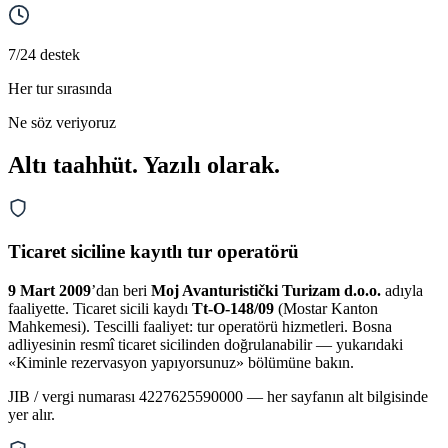
7/24 destek
Her tur sırasında
Ne söz veriyoruz
Altı taahhüt. Yazılı olarak.
Ticaret siciline kayıtlı tur operatörü
9 Mart 2009
’dan beri
Moj Avanturistički Turizam d.o.o.
adıyla
faaliyette. Ticaret sicili kaydı
Tt-O-148/09
(Mostar Kanton
Mahkemesi). Tescilli faaliyet: tur operatörü hizmetleri. Bosna
adliyesinin resmî ticaret sicilinden doğrulanabilir — yukarıdaki
«Kiminle rezervasyon yapıyorsunuz» bölümüne bakın.
JIB / vergi numarası 4227625590000 — her sayfanın alt bilgisinde
yer alır.