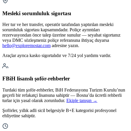
Mesleki sorumluluk sigortası
Her tur ve her transfer, operatör tarafından yaptırılan mesleki
sorumluluk sigortası kapsamındadır. Poliçe ayrıntıları
rezervasyondan önce talep üzerine sunulur — seyahat sigortanız
veya DMC sözleşmeniz poliçe referansına ihtiyaç duyarsa
hello@exploremostar.com
adresine yazın.
Araçlar ayrıca kasko sigortalıdır ve 7/24 yol yardımı vardır.
FBiH lisanslı şoför-rehberler
Turdaki tüm şoför-rehberler, BiH Federasyonu Turizm Kurulu’nun
geçerli bir refakatçi lisansına sahiptir — Bosna’da ücretli rehberli
turlar için yasal olarak zorunludur.
Ekiple tanışın →
Şoförler, yıllık adli sicil belgesiyle B+E kategorisi profesyonel
ehliyetine sahiptir.