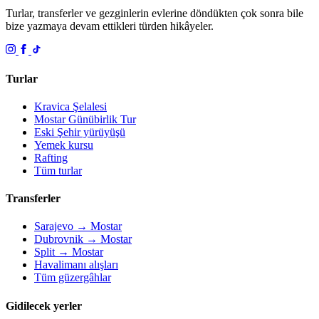
Turlar, transferler ve gezginlerin evlerine döndükten çok sonra bile
bize yazmaya devam ettikleri türden hikâyeler.
Turlar
Kravica Şelalesi
Mostar Günübirlik Tur
Eski Şehir yürüyüşü
Yemek kursu
Rafting
Tüm turlar
Transferler
Sarajevo → Mostar
Dubrovnik → Mostar
Split → Mostar
Havalimanı alışları
Tüm güzergâhlar
Gidilecek yerler