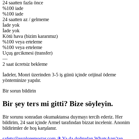
24 saatten fazla önce
%100 iade
%100 iade
24 saatten az / gelmeme
İade yok
İade yok
Kötü hava (bizim kararımız)
%100 veya erteleme
%100 veya erteleme
Uçuş gecikmesi (transfer)
—
2 saat ücretsiz bekleme
İadeler, Monri üzerinden 3-5 iş günü içinde orijinal ödeme
yönteminize yapılır.
Bir sorun bildirin
Bir şey ters mi gitti? Bize söyleyin.
Bir sorunu sonradan okumaktansa duymayı tercih ederiz. Her
bildirim, 24 saat içinde Armel tarafından bizzat incelenir. Anonim
bildirimler de hoş karşılanır.
safety@exploremostar.com
Ya da doğrudan WhatsApp’tan