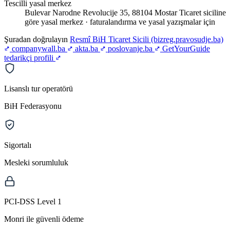
Tescilli yasal merkez
Bulevar Narodne Revolucije 35, 88104 Mostar
Ticaret siciline
göre yasal merkez · faturalandırma ve yasal yazışmalar için
Şuradan doğrulayın
Resmî
BiH Ticaret Sicili (bizreg.pravosudje.ba)
companywall.ba
akta.ba
poslovanje.ba
GetYourGuide
tedarikçi profili
Lisanslı tur operatörü
BiH Federasyonu
Sigortalı
Mesleki sorumluluk
PCI-DSS Level 1
Monri ile güvenli ödeme