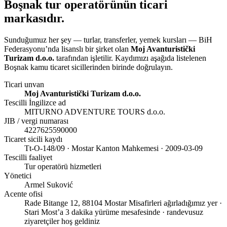
Boşnak tur operatörünün ticari
markasıdır.
Sunduğumuz her şey — turlar, transferler, yemek kursları — BiH
Federasyonu’nda lisanslı bir şirket olan
Moj Avanturistički
Turizam d.o.o.
tarafından işletilir. Kaydımızı aşağıda listelenen
Boşnak kamu ticaret sicillerinden birinde doğrulayın.
Ticari unvan
Moj Avanturistički Turizam d.o.o.
Tescilli İngilizce ad
MITURNO ADVENTURE TOURS d.o.o.
JIB / vergi numarası
4227625590000
Ticaret sicili kaydı
Tt-O-148/09 · Mostar Kanton Mahkemesi · 2009-03-09
Tescilli faaliyet
Tur operatörü hizmetleri
Yönetici
Armel Suković
Acente ofisi
Rade Bitange 12, 88104 Mostar
Misafirleri ağırladığımız yer ·
Stari Most’a 3 dakika yürüme mesafesinde · randevusuz
ziyaretçiler hoş geldiniz