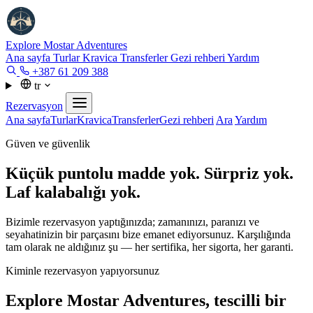
Explore Mostar
Adventures
Ana sayfa
Turlar
Kravica
Transferler
Gezi rehberi
Yardım
+387 61 209 388
tr
Rezervasyon
Ana sayfa
Turlar
Kravica
Transferler
Gezi rehberi
Ara
Yardım
Güven ve güvenlik
Küçük puntolu madde yok. Sürpriz yok.
Laf kalabalığı yok.
Bizimle rezervasyon yaptığınızda; zamanınızı, paranızı ve
seyahatinizin bir parçasını bize emanet ediyorsunuz. Karşılığında
tam olarak ne aldığınız şu — her sertifika, her sigorta, her garanti.
Kiminle rezervasyon yapıyorsunuz
Explore Mostar Adventures, tescilli bir