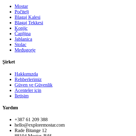
Mostar
Počitelj
Blagaj Kalesi
Blagaj Tekkesi
Konjic
Čapljina
Jablanica
Stolac
Međugorje
Şirket
Hakkımızda
Rehberlerimiz
Güven ve Güvenlik
Acenteler için
İletişim
Yardım
+387 61 209 388
hello@exploremostar.com
Rade Bitange 12
88104 Mostar, BiH