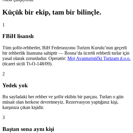
Küçük bir ekip, tam bir bilinçle.
1
FBiH lisanslı
Tüm şoför-rehberler, BiH Federasyonu Turizm Kurulu’nun geçerli
bir rehberlik lisansına sahiptir — Bosna’da ücretli rehberli turlar için
yasal olarak zorunludur. Operatör:
Moj Avanturistički Turizam d.o.o.
(ticaret sicili Tt-O-148/09).
2
Yedek yok
Bu sayfadaki her rehber ve şoför ekibin bir parçası. Turları o gün
müsait olan herkese devretmeyiz. Rezervasyon yaptığınız kişi,
karşınıza çıkan kişidir.
3
Baştan sona aynı kişi