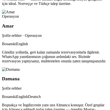
için ideal. Norveççe ve Türkçe talep üzerine.
Operasyon
Amar
Şoför-rehber · Operasyon
Bosanski
English
Gündüz yollarda, geri kalan zamanda rezervasyonlarla ilgilenir.
WhatsApp yanıtlarımızın çoğunun ardındaki ses. Bizimle
rezervasyon yaptıysanız, muhtemelen onunla zaten tanışmışsınızdır.
Dzenana
Şoför-rehber
Bosanski
English
Deutsch
Boşnakça ve İngilizcenin yanı sıra Almanca konuşur. Özel gruplar
için Almanca rehberli turlar talep üzerine — örneğin Mostar–