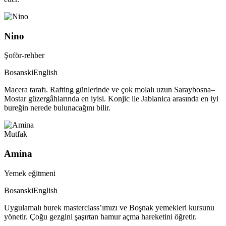
Nino
Şoför-rehber
Bosanski
English
Macera tarafı. Rafting günlerinde ve çok molalı uzun Saraybosna–
Mostar güzergâhlarında en iyisi. Konjic ile Jablanica arasında en iyi
bureğin nerede bulunacağını bilir.
Mutfak
Amina
Yemek eğitmeni
Bosanski
English
Uygulamalı burek masterclass’ımızı ve Boşnak yemekleri kursunu
yönetir. Çoğu gezgini şaşırtan hamur açma hareketini öğretir.