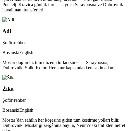
Pocitelj–Kravica günlük turu — ayrıca Saraybosna ve Dubrovnik
havalimanı transferleri.
Adi
Şoför-rehber
Bosanski
English
Mostar doğumlu, tüm düzenli turları sürer — Saraybosna,
Dubrovnik, Split, Kotor. Her sınır kapısındaki en sakin adam.
Žika
Şoför-rehber
Bosanski
English
Mostar’dan sahilin her köşesine giden tüm kestirme yolları bilir.
Dubrovnik–Mostar güzergâhına bayılır, Neum’daki trafikten nefret
eder.