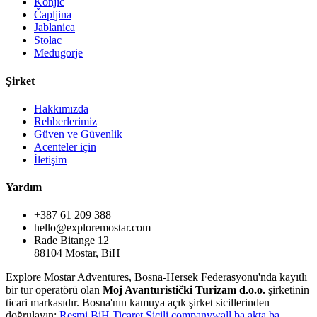
Konjic
Čapljina
Jablanica
Stolac
Međugorje
Şirket
Hakkımızda
Rehberlerimiz
Güven ve Güvenlik
Acenteler için
İletişim
Yardım
+387 61 209 388
hello@exploremostar.com
Rade Bitange 12
88104 Mostar, BiH
Explore Mostar Adventures, Bosna-Hersek Federasyonu'nda kayıtlı
bir tur operatörü olan
Moj Avanturistički Turizam d.o.o.
şirketinin
ticari markasıdır. Bosna'nın kamuya açık şirket sicillerinden
doğrulayın:
Resmi
BiH Ticaret Sicili
companywall.ba
akta.ba