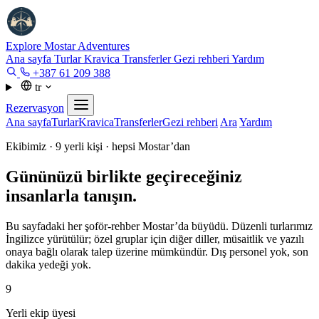
Explore Mostar
Adventures
Ana sayfa
Turlar
Kravica
Transferler
Gezi rehberi
Yardım
+387 61 209 388
tr
Rezervasyon
Ana sayfa
Turlar
Kravica
Transferler
Gezi rehberi
Ara
Yardım
Ekibimiz · 9 yerli kişi · hepsi Mostar’dan
Gününüzü birlikte geçireceğiniz
insanlarla tanışın.
Bu sayfadaki her şoför-rehber Mostar’da büyüdü. Düzenli turlarımız
İngilizce yürütülür; özel gruplar için diğer diller, müsaitlik ve yazılı
onaya bağlı olarak talep üzerine mümkündür. Dış personel yok, son
dakika yedeği yok.
9
Yerli ekip üyesi