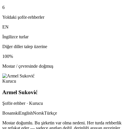
6
Yoldaki şoför-rehberler
EN
İngilizce turlar
Diğer diller talep üzerine
100%
Mostar / çevresinde doğmuş
Kurucu
Armel Suković
Şoför-rehber · Kurucu
Bosanski
English
Norsk
Türkçe
Mostar doğumlu. Bu şirketin var olma nedeni. Her turda rehberlik
ve refakat eder — sadece anıtları değil, derinliği arayan gezginler