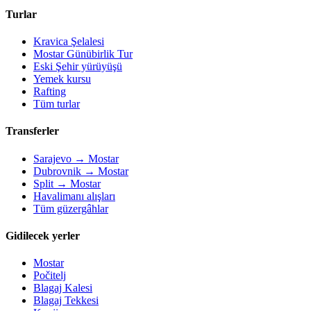
Turlar
Kravica Şelalesi
Mostar Günübirlik Tur
Eski Şehir yürüyüşü
Yemek kursu
Rafting
Tüm turlar
Transferler
Sarajevo → Mostar
Dubrovnik → Mostar
Split → Mostar
Havalimanı alışları
Tüm güzergâhlar
Gidilecek yerler
Mostar
Počitelj
Blagaj Kalesi
Blagaj Tekkesi