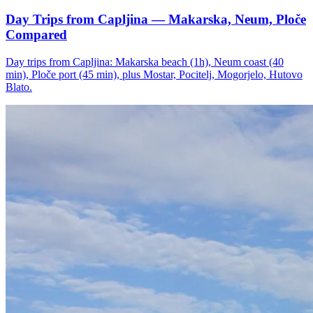
Day Trips from Capljina — Makarska, Neum, Ploče
Compared
Day trips from Capljina: Makarska beach (1h), Neum coast (40
min), Ploče port (45 min), plus Mostar, Pocitelj, Mogorjelo, Hutovo
Blato.