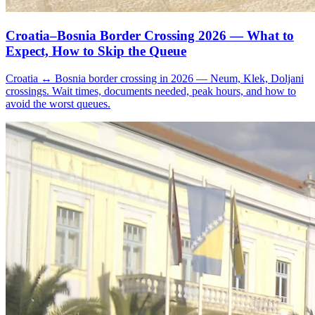
Croatia–Bosnia Border Crossing 2026 — What to
Expect, How to Skip the Queue
Croatia ↔ Bosnia border crossing in 2026 — Neum, Klek, Doljani
crossings. Wait times, documents needed, peak hours, and how to
avoid the worst queues.