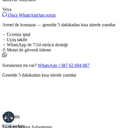
Veya
Önce WhatsApp'tan sorun
Armel ile konuşun — genelde 5 dakikadan kısa sürede yanıtlar
Ücretsiz iptal
Uçuş takibi
WhatsApp ile 7/24 sürücü desteği
Monri ile güvenli ödeme
Sorularınız mı var?
WhatsApp +387 62 694 887
Genelde 5 dakikadan kısa sürede yanıtlar
Başlangıç
€210
toplam
Explore Mostar
Adventures