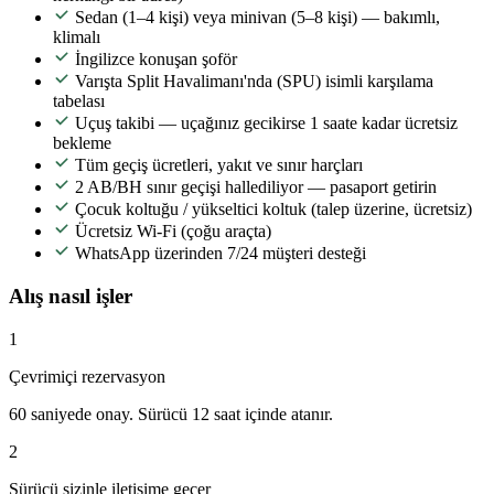
Sedan (1–4 kişi) veya minivan (5–8 kişi) — bakımlı,
klimalı
İngilizce konuşan şoför
Varışta Split Havalimanı'nda (SPU) isimli karşılama
tabelası
Uçuş takibi — uçağınız gecikirse 1 saate kadar ücretsiz
bekleme
Tüm geçiş ücretleri, yakıt ve sınır harçları
2 AB/BH sınır geçişi hallediliyor — pasaport getirin
Çocuk koltuğu / yükseltici koltuk (talep üzerine, ücretsiz)
Ücretsiz Wi-Fi (çoğu araçta)
WhatsApp üzerinden 7/24 müşteri desteği
Alış nasıl işler
1
Çevrimiçi rezervasyon
60 saniyede onay. Sürücü 12 saat içinde atanır.
2
Sürücü sizinle iletişime geçer