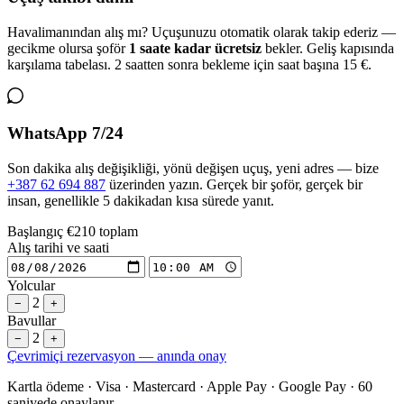
Havalimanından alış mı? Uçuşunuzu otomatik olarak takip ederiz —
gecikme olursa şoför
1 saate kadar ücretsiz
bekler. Geliş kapısında
karşılama tabelası. 2 saatten sonra bekleme için saat başına 15 €.
WhatsApp 7/24
Son dakika alış değişikliği, yönü değişen uçuş, yeni adres — bize
+387 62 694 887
üzerinden yazın. Gerçek bir şoför, gerçek bir
insan, genellikle 5 dakikadan kısa sürede yanıt.
Başlangıç
€210
toplam
Alış tarihi ve saati
Yolcular
2
−
+
Bavullar
2
−
+
Çevrimiçi rezervasyon — anında onay
Kartla ödeme · Visa · Mastercard · Apple Pay · Google Pay · 60
saniyede onaylanır