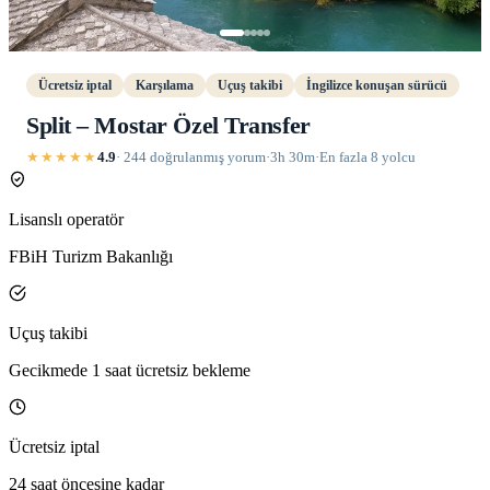
Ücretsiz iptal
Karşılama
Uçuş takibi
İngilizce konuşan sürücü
Split – Mostar Özel Transfer
★★★★★
4.9
· 244 doğrulanmış yorum
·
3h 30m
·
En fazla 8 yolcu
Lisanslı operatör
FBiH Turizm Bakanlığı
Uçuş takibi
Gecikmede 1 saat ücretsiz bekleme
Ücretsiz iptal
24 saat öncesine kadar