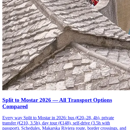
Split to Mostar 2026 — All Transport Options
Compared
Every way Split to Mostar in 2026: bus (€20–28, 4h), private
transfer (€210, 3.5h), day tour (€148), self-drive (3.5h with
passport). Schedules, Makarska Riviera route, border crossings, and