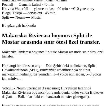
Makarska
— sahilde kahve molası · 45 min
Pocitelj
— Osmanlı kalesi · 45 min
Kravica Waterfall
— yüzme molası · 90 min · +€10 gate entry
Blagaj Tekija
— derviş evi · 45 min
Split
━━
Neum
━━
Mostar
Bu güzergâh hakkında
Makarska Rivierası boyunca Split ile
Mostar arasında sınır ötesi özel transfer.
Makarska Rivierası boyunca Split ile Mostar arasında sınır ötesi özel
transfer.
Herhangi bir adresten alış — Eski Şehir’deki otelinizden, Split
Havalimanı’ndan (SPU), kruvaziyer limanından ya da Split
merkezinin herhangi bir yerinden. 1–4 yolcu için sedan, 5–8 yolcu
için minivan.
Yolculuk Neum üzerinden 3 saat sürer; Hırvatistan tarafında
Makarska Rivierası boyunca (bir yanda deniz, diğer yanda Biokovo
dağları — Balkanlar’daki en manzaralı transfer güzergahı).