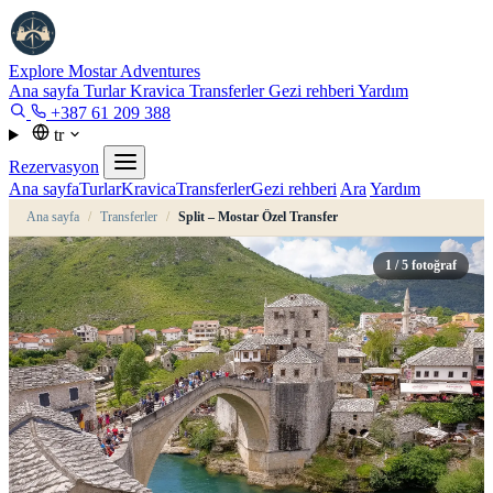
Explore Mostar
Adventures
Ana sayfa
Turlar
Kravica
Transferler
Gezi rehberi
Yardım
+387 61 209 388
tr
Rezervasyon
Ana sayfa
Turlar
Kravica
Transferler
Gezi rehberi
Ara
Yardım
Ana sayfa
/
Transferler
/
Split – Mostar Özel Transfer
1
/ 5 fotoğraf