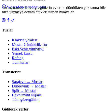
WhatsApp'ta sohbet edin
Turlar, transferler ve gezginlerin evlerine döndükten çok sonra bile
bize yazmaya devam ettikleri türden hikâyeler.
Turlar
Kravica Şelalesi
Mostar Günübirlik Tur
Eski Şehir yürüyüşü
Yemek kursu
Rafting
Tüm turlar
Transferler
Sarajevo → Mostar
Dubrovnik → Mostar
Split → Mostar
Havalimanı alışları
Tüm güzergâhlar
Gidilecek yerler