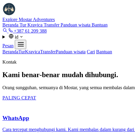
Explore Mostar
Adventures
Beranda
Tur
Kravica
Transfer
Panduan wisata
Bantuan
+387 61 209 388
id
Pesan
Beranda
Tur
Kravica
Transfer
Panduan wisata
Cari
Bantuan
Kontak
Kami benar-benar mudah dihubungi.
Orang sungguhan, semuanya di Mostar, yang semua membalas dalam hi
PALING CEPAT
WhatsApp
Cara tercepat menghubungi kami. Kami membalas dalam kurang dari 2 m