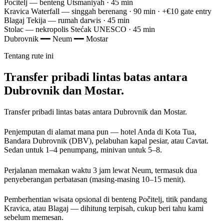
Pocitelj
— benteng Utsmaniyah · 45 min
Kravica Waterfall
— singgah berenang · 90 min · +€10 gate entry
Blagaj Tekija
— rumah darwis · 45 min
Stolac
— nekropolis Stećak UNESCO · 45 min
Dubrovnik
━━
Neum
━━
Mostar
Tentang rute ini
Transfer pribadi lintas batas antara
Dubrovnik dan Mostar.
Transfer pribadi lintas batas antara Dubrovnik dan Mostar.
Penjemputan di alamat mana pun — hotel Anda di Kota Tua,
Bandara Dubrovnik (DBV), pelabuhan kapal pesiar, atau Cavtat.
Sedan untuk 1–4 penumpang, minivan untuk 5–8.
Perjalanan memakan waktu 3 jam lewat Neum, termasuk dua
penyeberangan perbatasan (masing-masing 10–15 menit).
Pemberhentian wisata opsional di benteng Počitelj, titik pandang
Kravica, atau Blagaj — dihitung terpisah, cukup beri tahu kami
sebelum memesan.