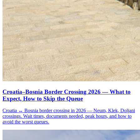
Croatia–Bosnia Border Crossing 2026 — What to
Expect, How to Skip the Queue
Croatia ↔ Bosnia border crossing in 2026 — Neum, Klek, Doljani
crossings. Wait times, documents needed, peak hours, and how to
avoid the worst queues.