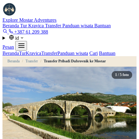
Explore Mostar
Adventures
Beranda
Tur
Kravica
Transfer
Panduan wisata
Bantuan
+387 61 209 388
id
Pesan
Beranda
Tur
Kravica
Transfer
Panduan wisata
Cari
Bantuan
Beranda
/
Transfer
/
Transfer Pribadi Dubrovnik ke Mostar
1
/ 5 foto