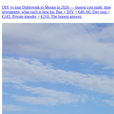
DIY vs tour Dubrovnik to Mostar in 2026 — honest cost math, time
investment, what each is best for. Bus + DIY = €40–60. Day tour =
€145. Private transfer = €210. The honest answer.