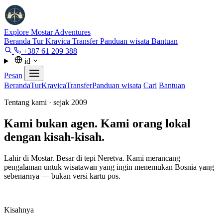
Explore Mostar
Adventures
Beranda
Tur
Kravica
Transfer
Panduan wisata
Bantuan
+387 61 209 388
id
Pesan
Beranda
Tur
Kravica
Transfer
Panduan wisata
Cari
Bantuan
Tentang kami · sejak 2009
Kami bukan agen. Kami orang lokal
dengan kisah-kisah.
Lahir di Mostar. Besar di tepi Neretva. Kami merancang
pengalaman untuk wisatawan yang ingin menemukan Bosnia yang
sebenarnya — bukan versi kartu pos.
Kisahnya