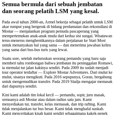
Semua bermula dari sebuah jembatan
dan seorang pelatih LSM yang kesal.
Pada awal tahun 2000-an, Armel bekerja sebagai pelatih untuk LSM
akar rumput yang bergerak di bidang perdamaian dan rekonsiliasi di
Mostar — menjalankan program pemuda pascaperang yang
mempertemukan anak-anak muda dari kedua sisi sungai. Wisatawan
terus-menerus menghentikannya dalam perjalanan ke Stari Most
untuk menanyakan hal yang sama — dan menerima jawaban keliru
yang sama dari bus-bus turis yang lewat.
Suatu sore, setelah meluruskan seorang pemandu yang baru saja
memberi tahu rombongan bahwa jembatan itu peninggalan Romawi,
ia memulai tur jalan kakinya sendiri. Pada 2009 itu sudah menjadi
tour operator terdaftar — Explore Mostar Adventures. Dari mulut ke
mulut, sisanya mengikuti. Pada 2016 sepupunya, Goran, bergabung
untuk mengemudikan transfer. Pada 2019 Sladja mengajar memasak
dari dapurnya sendiri.
Kini kami adalah tim lokal kecil — pemandu, sopir, juru masak,
semuanya asli Mostar atau dalam radius satu jam. Kami
menyediakan tur, transfer, kelas memasak, dan trip rafting. Kami
tidak menjalankan tur bus besar. Kami tidak menghafal naskah.
Kami menceritakan kisah kami sendiri sebagaimana kakek-nenek