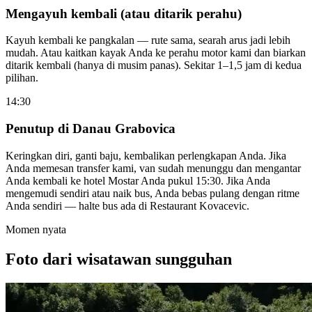
Mengayuh kembali (atau ditarik perahu)
Kayuh kembali ke pangkalan — rute sama, searah arus jadi lebih
mudah. Atau kaitkan kayak Anda ke perahu motor kami dan biarkan
ditarik kembali (hanya di musim panas). Sekitar 1–1,5 jam di kedua
pilihan.
14:30
Penutup di Danau Grabovica
Keringkan diri, ganti baju, kembalikan perlengkapan Anda. Jika
Anda memesan transfer kami, van sudah menunggu dan mengantar
Anda kembali ke hotel Mostar Anda pukul 15:30. Jika Anda
mengemudi sendiri atau naik bus, Anda bebas pulang dengan ritme
Anda sendiri — halte bus ada di Restaurant Kovacevic.
Momen nyata
Foto dari wisatawan sungguhan