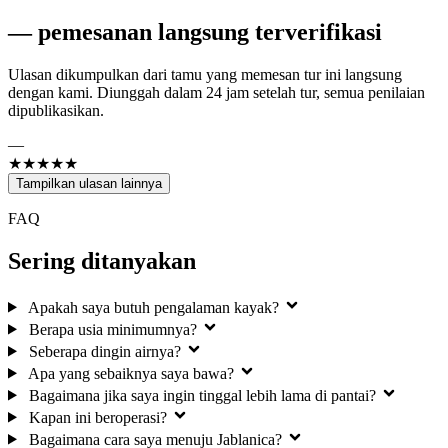
—
pemesanan langsung terverifikasi
Ulasan dikumpulkan dari tamu yang memesan tur ini langsung
dengan kami. Diunggah dalam 24 jam setelah tur, semua penilaian
dipublikasikan.
—
★★★★★
Tampilkan ulasan lainnya
FAQ
Sering ditanyakan
Apakah saya butuh pengalaman kayak?
Berapa usia minimumnya?
Seberapa dingin airnya?
Apa yang sebaiknya saya bawa?
Bagaimana jika saya ingin tinggal lebih lama di pantai?
Kapan ini beroperasi?
Bagaimana cara saya menuju Jablanica?