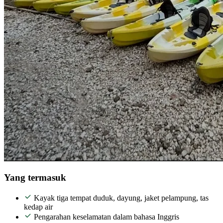
Yang termasuk
Kayak tiga tempat duduk, dayung, jaket pelampung, tas
kedap air
Pengarahan keselamatan dalam bahasa Inggris