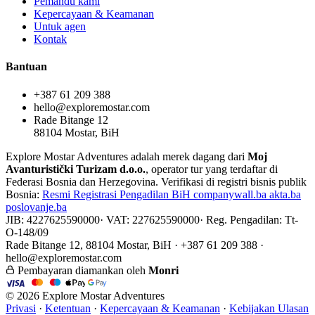
Pemandu kami
Kepercayaan & Keamanan
Untuk agen
Kontak
Bantuan
+387 61 209 388
hello@exploremostar.com
Rade Bitange 12
88104 Mostar, BiH
Explore Mostar Adventures adalah merek dagang dari
Moj
Avanturistički Turizam d.o.o.
, operator tur yang terdaftar di
Federasi Bosnia dan Herzegovina. Verifikasi di registri bisnis publik
Bosnia:
Resmi
Registrasi Pengadilan BiH
companywall.ba
akta.ba
poslovanje.ba
JIB: 4227625590000
·
VAT: 227625590000
·
Reg. Pengadilan: Tt-
O-148/09
Rade Bitange 12, 88104 Mostar, BiH · +387 61 209 388 ·
hello@exploremostar.com
Pembayaran diamankan oleh
Monri
© 2026 Explore Mostar Adventures
Privasi
·
Ketentuan
·
Kepercayaan & Keamanan
·
Kebijakan Ulasan