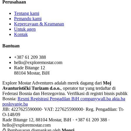
Perusahaan
Tentang kami
Pemandu kami
Kepercayaan & Keamanan
Untuk agen
Kontak
Bantuan
+387 61 209 388
hello@exploremostar.com
Rade Bitange 12
88104 Mostar, BiH
Explore Mostar Adventures adalah merek dagang dari
Moj
Avanturistički Turizam d.o.o.
, operator tur yang terdaftar di
Federasi Bosnia dan Herzegovina. Verifikasi di registri bisnis publik
Bosnia:
Resmi
Registrasi Pengadilan BiH
companywall.ba
akta.ba
poslovanje.ba
JIB: 4227625590000
·
VAT: 227625590000
·
Reg. Pengadilan: Tt-
O-148/09
Rade Bitange 12, 88104 Mostar, BiH · +387 61 209 388 ·
hello@exploremostar.com
Pembayaran diamankan oleh
Monri