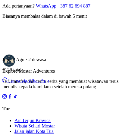
Ada pertanyaan?
WhatsApp +387 62 694 887
Biasanya membalas dalam di bawah 5 menit
Jum, 7 Agu · 2 dewasa
€120
total
Explore Mostar
Adventures
Tanya via WhatsApp
Tur, transfer, dan cerita-cerita yang membuat wisatawan terus
menulis kepada kami lama setelah mereka pulang.
Tur
Air Terjun Kravica
Wisata Sehari Mostar
Jalan-jalan Kota Tua