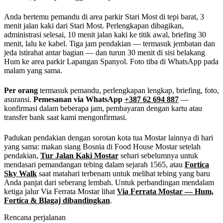
Anda bertemu pemandu di area parkir Stari Most di tepi barat, 3
menit jalan kaki dari Stari Most. Perlengkapan dibagikan,
administrasi selesai, 10 menit jalan kaki ke titik awal, briefing 30
menit, lalu ke kabel. Tiga jam pendakian — termasuk jembatan dan
jeda istirahat antar bagian — dan turun 30 menit di sisi belakang
Hum ke area parkir Lapangan Spanyol. Foto tiba di WhatsApp pada
malam yang sama.
Per orang
termasuk pemandu, perlengkapan lengkap, briefing, foto,
asuransi.
Pemesanan via WhatsApp
+387 62 694 887
—
konfirmasi dalam beberapa jam, pembayaran dengan kartu atau
transfer bank saat kami mengonfirmasi.
Padukan pendakian dengan sorotan kota tua Mostar lainnya di hari
yang sama: makan siang Bosnia di Food House Mostar setelah
pendakian,
Tur Jalan Kaki Mostar
sehari sebelumnya untuk
mendasari pemandangan tebing dalam sejarah 1565, atau
Fortica
Sky Walk
saat matahari terbenam untuk melihat tebing yang baru
Anda panjat dari seberang lembah. Untuk perbandingan mendalam
ketiga jalur Via Ferrata Mostar lihat
Via Ferrata Mostar — Hum,
Fortica & Blagaj dibandingkan
.
Rencana perjalanan