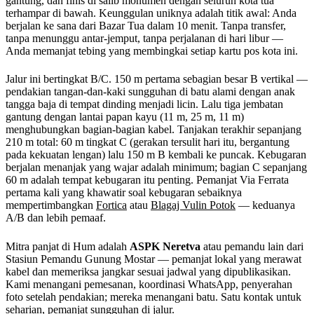
gantung, dan finis di salib monumen dengan seluruh kota tua
terhampar di bawah. Keunggulan uniknya adalah titik awal: Anda
berjalan ke sana dari Bazar Tua dalam 10 menit. Tanpa transfer,
tanpa menunggu antar-jemput, tanpa perjalanan di hari libur —
Anda memanjat tebing yang membingkai setiap kartu pos kota ini.
Jalur ini bertingkat B/C. 150 m pertama sebagian besar B vertikal —
pendakian tangan-dan-kaki sungguhan di batu alami dengan anak
tangga baja di tempat dinding menjadi licin. Lalu tiga jembatan
gantung dengan lantai papan kayu (11 m, 25 m, 11 m)
menghubungkan bagian-bagian kabel. Tanjakan terakhir sepanjang
210 m total: 60 m tingkat C (gerakan tersulit hari itu, bergantung
pada kekuatan lengan) lalu 150 m B kembali ke puncak. Kebugaran
berjalan menanjak yang wajar adalah minimum; bagian C sepanjang
60 m adalah tempat kebugaran itu penting. Pemanjat Via Ferrata
pertama kali yang khawatir soal kebugaran sebaiknya
mempertimbangkan
Fortica
atau
Blagaj Vulin Potok
— keduanya
A/B dan lebih pemaaf.
Mitra panjat di Hum adalah
ASPK Neretva
atau pemandu lain dari
Stasiun Pemandu Gunung Mostar — pemanjat lokal yang merawat
kabel dan memeriksa jangkar sesuai jadwal yang dipublikasikan.
Kami menangani pemesanan, koordinasi WhatsApp, penyerahan
foto setelah pendakian; mereka menangani batu. Satu kontak untuk
seharian, pemanjat sungguhan di jalur.