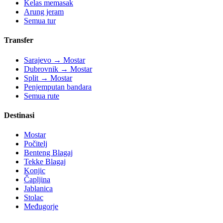
Kelas memasak
Arung jeram
Semua tur
Transfer
Sarajevo → Mostar
Dubrovnik → Mostar
Split → Mostar
Penjemputan bandara
Semua rute
Destinasi
Mostar
Počitelj
Benteng Blagaj
Tekke Blagaj
Konjic
Čapljina
Jablanica
Stolac
Međugorje