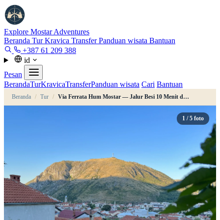
Explore Mostar
Adventures
Beranda
Tur
Kravica
Transfer
Panduan wisata
Bantuan
+387 61 209 388
id
Pesan
Beranda
Tur
Kravica
Transfer
Panduan wisata
Cari
Bantuan
Beranda
/
Tur
/
Via Ferrata Hum Mostar — Jalur Besi 10 Menit dari Stari Most
1
/ 5 foto