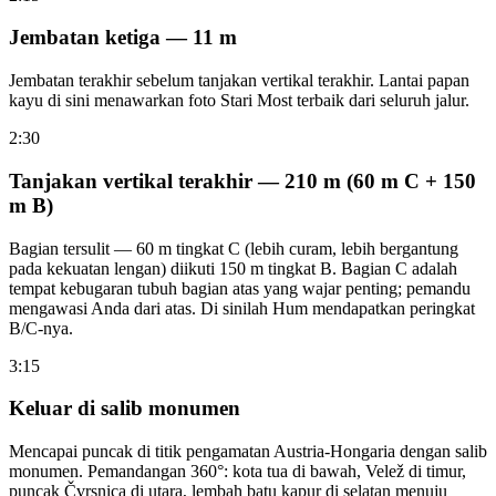
Jembatan ketiga — 11 m
Jembatan terakhir sebelum tanjakan vertikal terakhir. Lantai papan
kayu di sini menawarkan foto Stari Most terbaik dari seluruh jalur.
2:30
Tanjakan vertikal terakhir — 210 m (60 m C + 150
m B)
Bagian tersulit — 60 m tingkat C (lebih curam, lebih bergantung
pada kekuatan lengan) diikuti 150 m tingkat B. Bagian C adalah
tempat kebugaran tubuh bagian atas yang wajar penting; pemandu
mengawasi Anda dari atas. Di sinilah Hum mendapatkan peringkat
B/C-nya.
3:15
Keluar di salib monumen
Mencapai puncak di titik pengamatan Austria-Hongaria dengan salib
monumen. Pemandangan 360°: kota tua di bawah, Velež di timur,
puncak Čvrsnica di utara, lembah batu kapur di selatan menuju