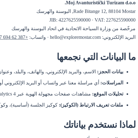
Moj Avanturistički Turizam d.o.o.
Rade Bitange 12, 88104 Mostar, البوسنة والهرسك
JIB: 4227625590000 · VAT: 227625590000
مرخّصة من وزارة السياحة الاتحادية في اتحاد البوسنة والهرسك
البريد الإلكتروني:
hello@exploremostar.com
· واتساب:
+387 62 694 887
ما البيانات التي نجمعها
بيانات الحجز:
الاسم، والبريد الإلكتروني، والهاتف، والبلد، وعنوان 
المراسلات:
أي مراسلة معنا عبر واتساب أو البريد الإلكتروني أو
تحليلات الموقع:
مشاهدات صفحات مجهولة الهوية عبر Google Analytics 4 (بموافقتك)
ملفات تعريف الارتباط (الكوكيز):
كوكيز الجلسة (أساسية)، وكوكيز Google Analytics (بمو
لماذا نستخدم بياناتك