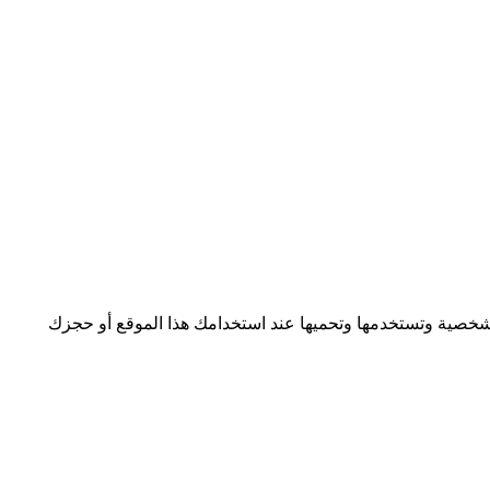
Moj Avanturistički Turiz. (العاملة تحت اسم Explore Mostar Adventures، «نحن») بياناتك الشخصية وتستخدمها وتحميها عند استخدامك هذا الموقع أو حجزك