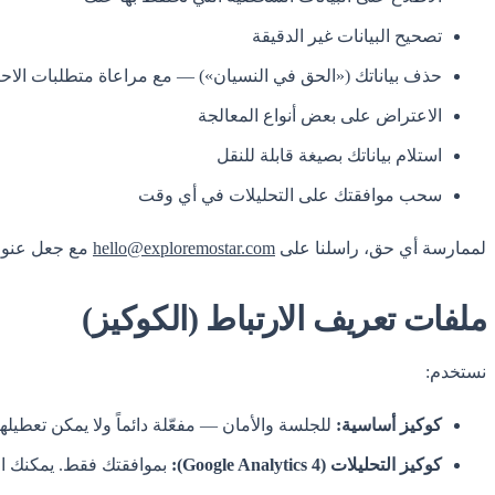
تصحيح البيانات غير الدقيقة
حذف بياناتك («الحق في النسيان») — مع مراعاة متطلبات الاحتف
الاعتراض على بعض أنواع المعالجة
استلام بياناتك بصيغة قابلة للنقل
سحب موافقتك على التحليلات في أي وقت
لممارسة أي حق، راسلنا على
hello@exploremostar.com
مع جعل عنوان الرسالة «request
ملفات تعريف الارتباط (الكوكيز)
نستخدم:
كوكيز أساسية:
للجلسة والأمان — مفعّلة دائماً ولا يمكن تعطيلها
كوكيز التحليلات (Google Analytics 4):
بموافقتك فقط. يمكنك ا