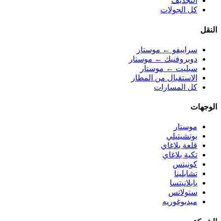
التجديف
كل الجولات
النقل
سراييفو ← موستار
دوبروفنيك ← موستار
سبليت ← موستار
الاستقبال من المطار
كل المسارات
الوجهات
موستار
بوتشيتيلي
قلعة بلاغاي
تكية بلاغاي
كونيتس
تشابلينا
يابلانيتسا
ستولاتس
ميديوغوريه