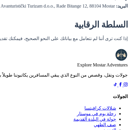
البريد:
Moj Avanturistički Turizam d.o.o., Rade Bitange 12, 88104 Mostar, البوسنة والهرسك
السلطة الرقابية
إذا كنت ترى أننا لم نتعامل مع بياناتك على النحو الصحيح، فيمكنك تق
Explore Mostar
Adventures
جولات ونقل، وقصص من النوع الذي يبقي المسافرين يكاتبوننا طويلاً بع
الجولات
شلالات كرافيتسا
رحلة يوم في موستار
جولة في البلدة القديمة
صف الطهي