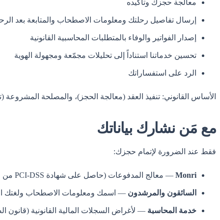
معالجة حجزك وتأكيده
إرسال تفاصيل رحلتك ومعلومات الاصطحاب والمتابعة بعد الرح
إصدار الفواتير والوفاء بالمتطلبات المحاسبية القانونية
تحسين خدماتنا استناداً إلى تحليلات مجمّعة ومجهولة الهوية
الرد على استفساراتك
الأساس القانوني: تنفيذ العقد (معالجة الحجز)، والمصلحة المشروعة (ت
مع مَن نشارك بياناتك
فقط عند الضرورة لإتمام حجزك:
Monri
— معالج المدفوعات (حاصل على شهادة PCI-DSS من المستوى الأول)
السائقون والمرشدون
— اسمك ومعلومات الاصطحاب ولغتك الم
خدمة المحاسبة
— لأغراض السجلات المالية القانونية (قانون ا