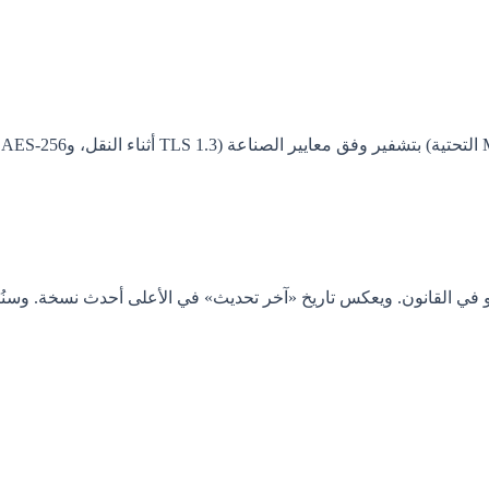
ي القانون. ويعكس تاريخ «آخر تحديث» في الأعلى أحدث نسخة. وسنُبلغ ا