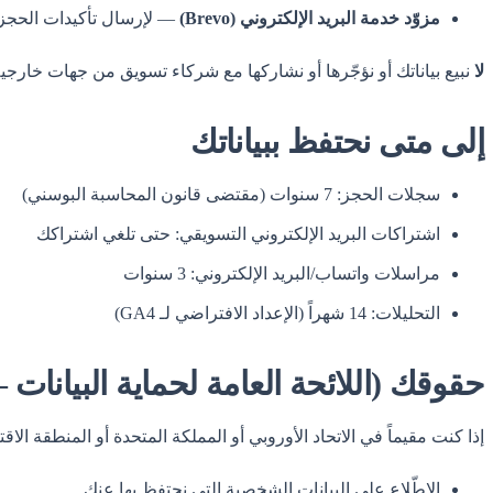
مزوّد خدمة البريد الإلكتروني (Brevo)
— لإرسال تأكيدات الحجز
لا
نبيع بياناتك أو نؤجّرها أو نشاركها مع شركاء تسويق من جهات خارجية
إلى متى نحتفظ ببياناتك
سجلات الحجز: 7 سنوات (مقتضى قانون المحاسبة البوسني)
اشتراكات البريد الإلكتروني التسويقي: حتى تلغي اشتراكك
مراسلات واتساب/البريد الإلكتروني: 3 سنوات
التحليلات: 14 شهراً (الإعداد الافتراضي لـ GA4)
حقوقك (اللائحة العامة لحماية البيانات — DPR
إذا كنت مقيماً في الاتحاد الأوروبي أو المملكة المتحدة أو المنطقة الاقتصادية الأور
الاطّلاع على البيانات الشخصية التي نحتفظ بها عنك