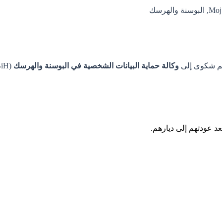
ديم شكوى إلى
وكالة حماية البيانات الشخصية في البوسنة والهرسك
(Agencija za zaštitu ličnih podataka u BiH).
د عودتهم إلى ديارهم.