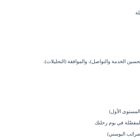
لة
حسين الخدمة والتواصل)، والموافقة (التحليلات).
فضّلة في يوم رحلتك
لضرائب البوسني)