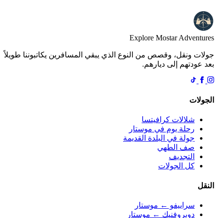
Explore Mostar
Adventures
جولات ونقل، وقصص من النوع الذي يبقي المسافرين يكاتبوننا طويلاً
بعد عودتهم إلى ديارهم.
الجولات
شلالات كرافيتسا
رحلة يوم في موستار
جولة في البلدة القديمة
صف الطهي
التجديف
كل الجولات
النقل
سراييفو ← موستار
دوبروفنيك ← موستار