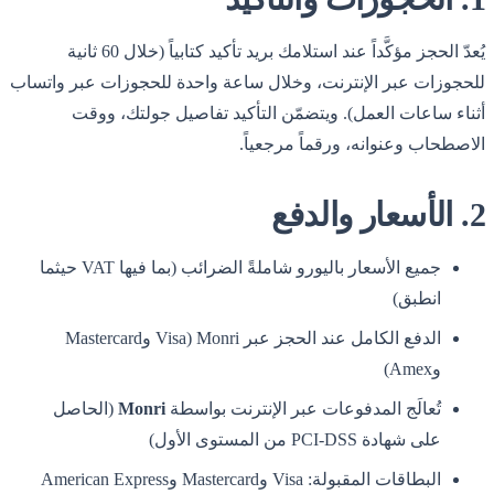
يُعدّ الحجز مؤكَّداً عند استلامك بريد تأكيد كتابياً (خلال 60 ثانية
للحجوزات عبر الإنترنت، وخلال ساعة واحدة للحجوزات عبر واتساب
أثناء ساعات العمل). ويتضمّن التأكيد تفاصيل جولتك، ووقت
الاصطحاب وعنوانه، ورقماً مرجعياً.
2. الأسعار والدفع
جميع الأسعار باليورو شاملةً الضرائب (بما فيها VAT حيثما
انطبق)
الدفع الكامل عند الحجز عبر Monri (Visa وMastercard
وAmex)
تُعالَج المدفوعات عبر الإنترنت بواسطة
Monri
(الحاصل
على شهادة PCI-DSS من المستوى الأول)
البطاقات المقبولة: Visa وMastercard وAmerican Express