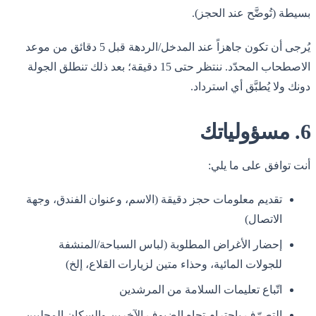
بسيطة (تُوضَّح عند الحجز).
يُرجى أن تكون جاهزاً عند المدخل/الردهة قبل 5 دقائق من موعد
الاصطحاب المحدّد. ننتظر حتى 15 دقيقة؛ بعد ذلك تنطلق الجولة
دونك ولا يُطبَّق أي استرداد.
6. مسؤولياتك
أنت توافق على ما يلي:
تقديم معلومات حجز دقيقة (الاسم، وعنوان الفندق، وجهة
الاتصال)
إحضار الأغراض المطلوبة (لباس السباحة/المنشفة
للجولات المائية، وحذاء متين لزيارات القلاع، إلخ)
اتّباع تعليمات السلامة من المرشدين
التصرّف باحترام تجاه الضيوف الآخرين والسكان المحليين