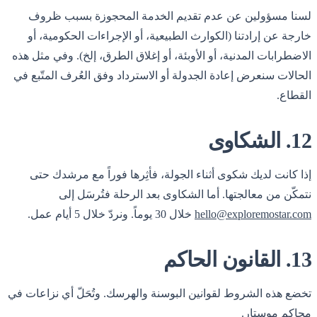
لسنا مسؤولين عن عدم تقديم الخدمة المحجوزة بسبب ظروف
خارجة عن إرادتنا (الكوارث الطبيعية، أو الإجراءات الحكومية، أو
الاضطرابات المدنية، أو الأوبئة، أو إغلاق الطرق، إلخ). وفي مثل هذه
الحالات سنعرض إعادة الجدولة أو الاسترداد وفق العُرف المتّبع في
القطاع.
12. الشكاوى
إذا كانت لديك شكوى أثناء الجولة، فأثِرها فوراً مع مرشدك حتى
نتمكّن من معالجتها. أما الشكاوى بعد الرحلة فتُرسَل إلى
hello@exploremostar.com
خلال 30 يوماً. ونردّ خلال 5 أيام عمل.
13. القانون الحاكم
تخضع هذه الشروط لقوانين البوسنة والهرسك. وتُحَلّ أي نزاعات في
محاكم موستار.