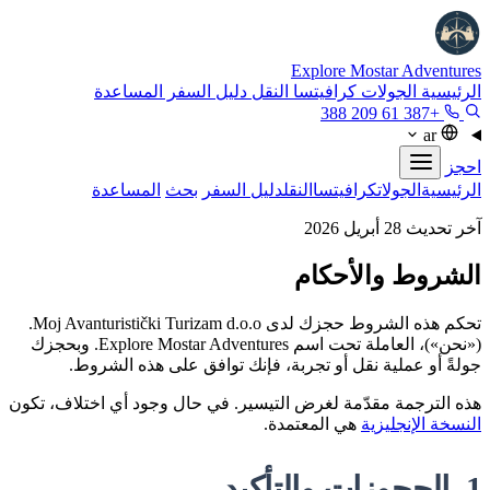
Explore Mostar
Adventures
الرئيسية
الجولات
كرافيتسا
النقل
دليل السفر
المساعدة
+387 61 209 388
ar
احجز
الرئيسية
الجولات
كرافيتسا
النقل
دليل السفر
بحث
المساعدة
آخر تحديث 28 أبريل 2026
الشروط والأحكام
تحكم هذه الشروط حجزك لدى Moj Avanturistički Turizam d.o.o.
(«نحن»)، العاملة تحت اسم Explore Mostar Adventures. وبحجزك
جولةً أو عملية نقل أو تجربة، فإنك توافق على هذه الشروط.
هذه الترجمة مقدّمة لغرض التيسير. في حال وجود أي اختلاف، تكون
النسخة الإنجليزية
هي المعتمدة.
1. الحجوزات والتأكيد