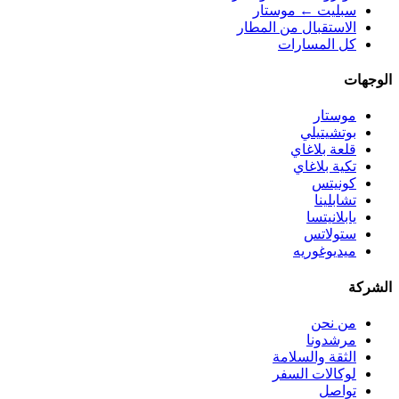
سبليت ← موستار
الاستقبال من المطار
كل المسارات
الوجهات
موستار
بوتشيتيلي
قلعة بلاغاي
تكية بلاغاي
كونيتس
تشابلينا
يابلانيتسا
ستولاتس
ميديوغوريه
الشركة
من نحن
مرشدونا
الثقة والسلامة
لوكالات السفر
تواصل