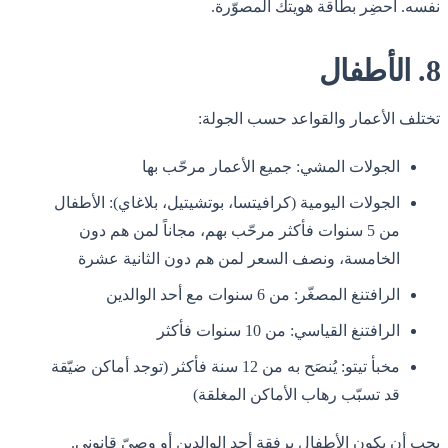
نفسه. أحضِر بطاقة هويتك المصوّرة.
8. الأطفال
تختلف الأعمار والقواعد حسب الجولة:
الجولات المشي: جميع الأعمار مرحّب بها
الجولات اليومية (كرافيتسا، بوتشيتيل، بلاغاي): الأطفال
من 5 سنوات فأكثر مرحّب بهم، مجاناً لمن هم دون
الخامسة، ونصف السعر لمن هم دون الثانية عشرة
الرافتنغ المصغّر: من 6 سنوات مع أحد الوالدين
الرافتنغ القياسي: من 10 سنوات فأكثر
مخبأ تيتو: يُنصَح به من 12 سنة فأكثر (توجد أماكن ضيّقة
قد تسبّب رهاب الأماكن المغلقة)
يجب أن يكون الأطفال برفقة أحد الوالدين أو وصيّ قانوني.