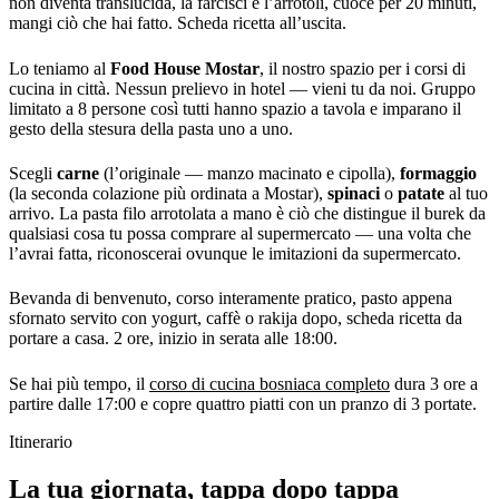
non diventa translucida, la farcisci e l’arrotoli, cuoce per 20 minuti,
mangi ciò che hai fatto. Scheda ricetta all’uscita.
Lo teniamo al
Food House Mostar
, il nostro spazio per i corsi di
cucina in città. Nessun prelievo in hotel — vieni tu da noi. Gruppo
limitato a 8 persone così tutti hanno spazio a tavola e imparano il
gesto della stesura della pasta uno a uno.
Scegli
carne
(l’originale — manzo macinato e cipolla),
formaggio
(la seconda colazione più ordinata a Mostar),
spinaci
o
patate
al tuo
arrivo. La pasta filo arrotolata a mano è ciò che distingue il burek da
qualsiasi cosa tu possa comprare al supermercato — una volta che
l’avrai fatta, riconoscerai ovunque le imitazioni da supermercato.
Bevanda di benvenuto, corso interamente pratico, pasto appena
sfornato servito con yogurt, caffè o rakija dopo, scheda ricetta da
portare a casa. 2 ore, inizio in serata alle 18:00.
Se hai più tempo, il
corso di cucina bosniaca completo
dura 3 ore a
partire dalle 17:00 e copre quattro piatti con un pranzo di 3 portate.
Itinerario
La tua giornata, tappa dopo tappa