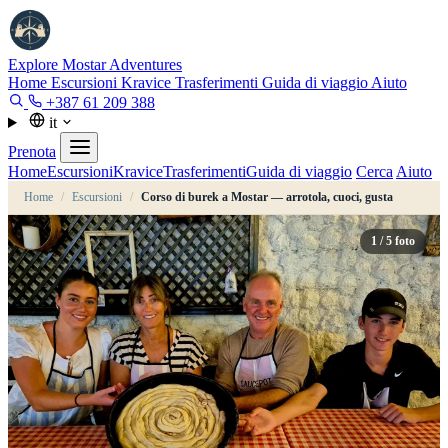
Explore Mostar
Adventures
Home
Escursioni
Kravice
Trasferimenti
Guida di viaggio
Aiuto
+387 61 209 388
it
Prenota
Home
Escursioni
Kravice
Trasferimenti
Guida di viaggio
Cerca
Aiuto
Home
/
Escursioni
/
Corso di burek a Mostar — arrotola, cuoci, gusta
1
/ 5 foto